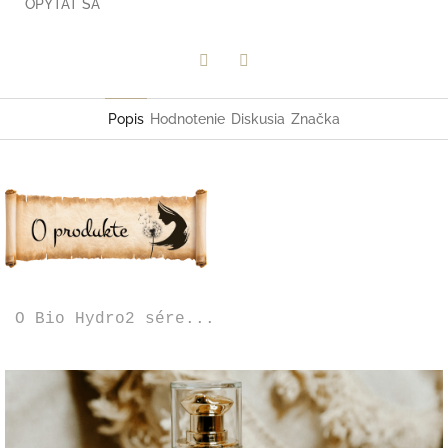
OPÝTAŤ SA
Facebook
Twitter
Popis
Hodnotenie
Diskusia
Značka
O Bio Hydro2 sére...