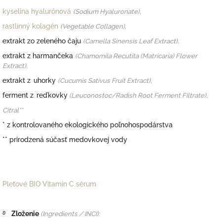
kyselina hyalurónová
(Sodium Hyaluronate),
rastlinný kolagén
(Vegetable Collagen),
extrakt zo zeleného čaju
(Camella Sinensis Leaf Extract),
extrakt z harmančeka
(Chamomila Recutita (Matricaria) Flower
Extract),
extrakt z uhorky
(Cucumis Sativus Fruit Extract),
ferment z reďkovky
(Leuconostoc/Radish Root Ferment Filtrate),
Citral**
* z kontrolovaného ekologického poľnohospodárstva
** prirodzená súčasť medovkovej vody
Pleťové BIO Vitamín C sérum
࿔
Zloženie
(Ingredients / INCI):