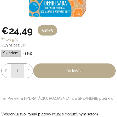
€24,49
€25,98
Zľava 5 %
€19,91 bez DPH
Jednotková
Skladom
(1 ks)
cena:
Do košíka
⋙ Pre extra HYDRATÁCIU, ROZJASNENIE a SPEVNENIE pleti
⋘
Vyšperkuj svoj
ranný pleťový rituál
s exkluzívnym
setom