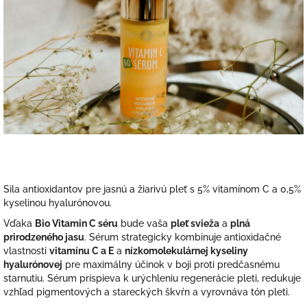
Sila antioxidantov pre jasnú a žiarivú pleť s 5% vitamínom C a 0,5%
kyselinou hyalurónovou.
Vďaka
Bio Vitamin C séru
bude vaša
pleť svieža
a
plná
prirodzeného jasu
. Sérum strategicky kombinuje antioxidačné
vlastnosti
vitamínu C a E
a
nízkomolekulárnej kyseliny
hyalurónovej
pre maximálny účinok v boji proti predčasnému
starnutiu. Sérum prispieva k urýchleniu regenerácie pleti, redukuje
vzhľad pigmentových a stareckých škvŕn a vyrovnáva tón pleti.