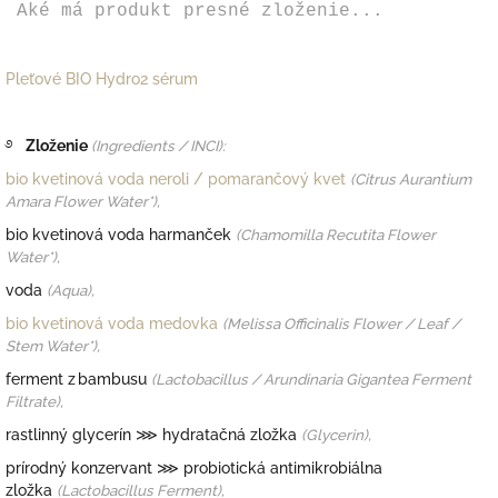
Aké má produkt presné zloženie...
Pleťové BIO Hydro2 sérum
࿔
Zloženie
(Ingredients / INCI):
bio kvetinová voda
neroli / pomarančový kvet
(Citrus Aurantium
Amara Flower Water*),
bio kvetinová voda harmanček
(Chamomilla Recutita Flower
Water*),
voda
(Aqua),
bio kvetinová voda medovka
(Melissa Officinalis Flower / Leaf /
Stem Water*),
ferment z bambusu
(Lactobacillus / Arundinaria Gigantea Ferment
Filtrate),
rastlinný glycerín
⋙ hydratačná zložka
(Glycerin),
prírodný konzervant ⋙ probiotická antimikrobiálna
zložka
(Lactobacillus Ferment),