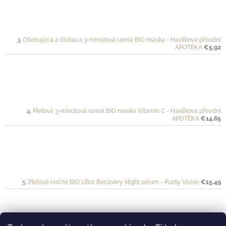
Ošetrujúca a čistiaca 3-minútová ranná BIO maska - Havlíkova přírodní
APOTÉKA
€5,92
Pleťová 3-minútová ranná BIO maska Vitamín C - Havlíkova přírodní
APOTÉKA
€14,65
Pleťové nočné BIO Ultra Recovery Night sérum - Purity Vision
€15,49