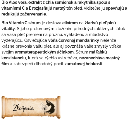
Bio Aloe vera, extrakt z chia semienok a rakytníka spolu s
vitamínmi C a E rozjasňujú matný tón
pleti, viditeľne ju
spevňujú a
redukujú začervenanie
.
Bio Vitamin C sérum
je doslova
elixírom
na
žiarivú pleť plnú
vitality
. S jeho prelomovým zložením prírodných aktívnych látok
sa vaša pleť premení na pružnú, vyhladenú a mladistvo
vyzerajúcu. Osviežujúca
vôňa červenej mandarínky
nielenže
krásne prevonia vašu pleť, ale aj povznáša vaše zmysly vďaka
svojim
aromaterapeutickým účinkom.
Sérum
má ľahkú
konzistenciu
, ktorá sa rýchlo vstrebáva,
nezanecháva mastný
film
a zabezpečí dlhodobý pocit
zamatovej hebkosti
.