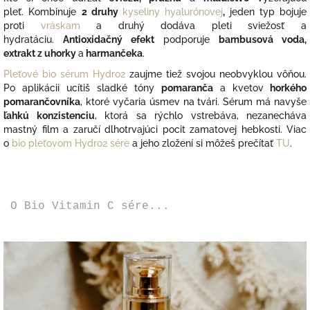
pleť. Kombinuje
2 druhy
kyseliny hyalurónovej
,
jeden typ bojuje
proti
vráskam
a druhý dodáva pleti sviežosť a
hydratáciu.
Antioxidačný efekt
podporuje
bambusová voda,
extrakt z uhorky
a
harmančeka
.
Pleťové bio sérum
Hydro2
zaujme tiež svojou neobvyklou vôňou.
Po aplikácii ucítiš sladké tóny
pomaranča
a kvetov
horkého
pomarančovníka
, ktoré vyčaria úsmev na tvári. Sérum
má navyše
ľahkú konzistenciu
, ktorá sa rýchlo vstrebáva, nezanecháva
mastný film a zaručí dlhotrvajúci pocit zamatovej hebkosti. Viac
o
bio pleťovom Hydro2 sére
a jeho zložení si môžeš prečítať
TU
.
O Bio Vitamin C sére...