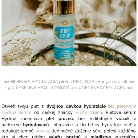
⋙ HĹBKOVÁ HYDRATÁCIA pleti a REDUKCIA jemných vrások ⋙
1,5 % KYSELINA HYALURÓNOVÁ a 1 % VEGÁNSKY KOLAGÉN ⋘
Osviež svoju pleť s
dvojitou dávkou hydratácie
bio pleťovým
Hydro2 sérom
od českej značky
Purity Vision
.
Pleťové sérum
Hydro2
zanecháva pleť
pružnú
, bez viditeľných
vrások
a
nádherne
hydratovanú
.
Intenzívne a do hĺbky hydratuje pleť a
redukuje jemné
vrásky
.
Jedinečné zloženie séra poteší každého,
kto si chce udržať
sviežu, pružnú
a
mladistvo
vyzerajúcu