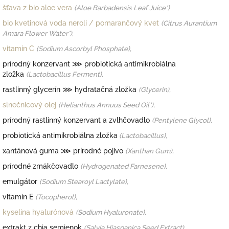
šťava z bio aloe vera
(Aloe Barbadensis Leaf Juice*)
bio kvetinová voda
neroli / pomarančový kvet
(Citrus Aurantium
Amara Flower Water*),
vitamín C
(Sodium Ascorbyl Phosphate),
prírodný konzervant ⋙ probiotická antimikrobiálna
zložka
(Lactobacillus Ferment),
rastlinný glycerín ⋙ hydratačná zložka
(Glycerin),
slnečnicový olej
(Helianthus Annuus Seed Oil*),
prírodný rastlinný konzervant a zvlhčovadlo
(Pentylene Glycol),
probiotická antimikrobiálna zložka
(Lactobacillus),
xantánová guma ⋙ prírodné pojivo
(Xanthan Gum),
prírodné zmäkčovadlo
(Hydrogenated Farnesene),
emulgátor
(Sodium Stearoyl Lactylate),
vitamín E
(T
ocopherol),
kyselina hyalurónová
(
Sodium Hyaluronate),
extrakt z chia semienok
(Salvia Hiaspanica Seed Extract),