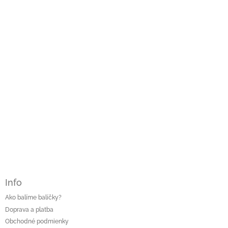
ä
t
i
e
Info
Ako balíme balíčky?
Doprava a platba
Obchodné podmienky