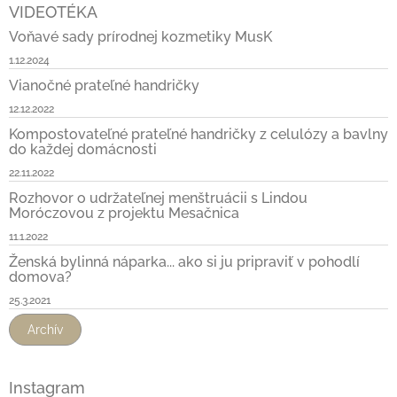
VIDEOTÉKA
Voňavé sady prírodnej kozmetiky MusK
1.12.2024
Vianočné prateľné handričky
12.12.2022
Kompostovateľné prateľné handričky z celulózy a bavlny
do každej domácnosti
22.11.2022
Rozhovor o udržateľnej menštruácii s Lindou
Moróczovou z projektu Mesačnica
11.1.2022
Ženská bylinná náparka... ako si ju pripraviť v pohodlí
domova?
25.3.2021
Archív
Instagram