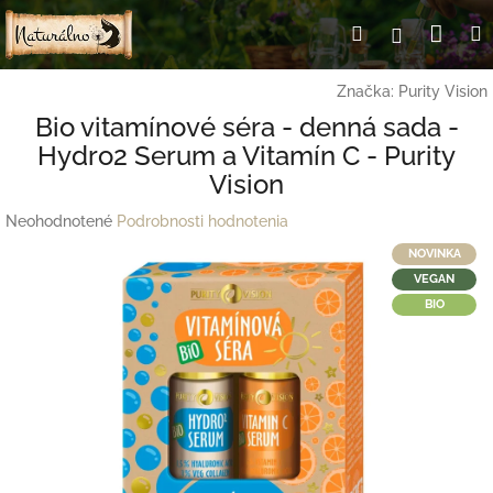
Prejsť
Nák
Hľadať
Prihlásen
na
obsah
koší
Značka:
Purity Vision
Bio vitamínové séra - denná sada -
Hydro2 Serum a Vitamín C - Purity
Vision
Priemerné
Neohodnotené
Podrobnosti hodnotenia
hodnotenie
NOVINKA
produktu
VEGAN
je
BIO
0,0
z
5
hviezdičiek.