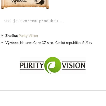
Kto je tvorcom produktu...
࿔
Značka:
Purity Vision
࿔
Výrobca:
Natures Care CZ s.r.o.,
Česká republika, Střílky
Z
á
p