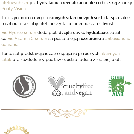
pleťových sér
pre
hydratáciu
a
revitalizáciu
pleti
od českej značky
Purity Vision
.
Táto výnimočná dvojica
ranných vitamínových sér
bola špeciálne
navrhnutá tak, aby pleti poskytla celodennú starostlivosť.
Bio Hydro2 sérum
dodá pleti dvojitú dávku
hydratácie
, zatiaľ
čo
Bio Vitamin C sérum
sa postará o jej
rozžiarenie
a
antioxidačnú
ochranu
.
Tento set predstavuje ideálne
spojenie prírodných
aktívnych
látok
pre každodenný
pocit sviežosti a radosti z krásnej pleti.