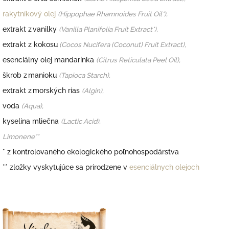
rakytníkový olej
(Hippophae Rhamnoides Fruit Oil*),
extrakt z vanilky
(Vanilla Planifolia Fruit Extract*),
extrakt z kokosu
(Cocos Nucifera (Coconut) Fruit Extract),
esenciálny olej mandarínka
(Citrus Reticulata Peel Oil),
škrob z manioku
(Tapioca Starch),
extrakt z morských rias
(Algin),
voda
(Aqua),
kyselina mliečna
(Lactic Acid),
Limonene**
* z kontrolovaného ekologického poľnohospodárstva
**
zložky vyskytujúce sa prirodzene v
esenciálnych olejoch