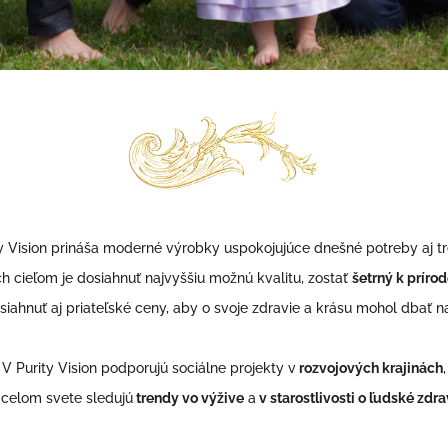
y Vision prináša moderné výrobky uspokojujúce dnešné potreby aj t
ch cieľom je dosiahnuť najvyššiu možnú kvalitu, zostať
šetrný k príro
siahnuť aj priateľské ceny, aby o svoje zdravie a krásu mohol dbať na
V Purity Vision podporujú sociálne projekty v
rozvojových krajinách
,
 celom svete sledujú
trendy vo výžive
a
v starostlivosti o ľudské zdra