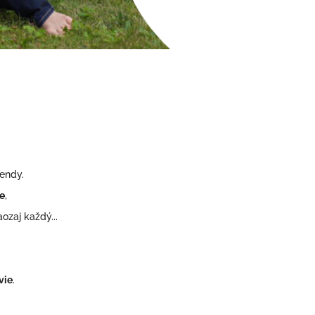
rendy.
de
,
ozaj každý...
vie
.