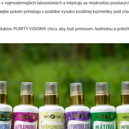
 v najmodernejších laboratóriách a inšpirujú sa múdrosťou prastarých
innejšie potom prinášajú v podobe vysoko kvalitnej kozmetiky pod z
uktov PURITY VISION® chcú, aby boli prínosom, hodnotou a príležit