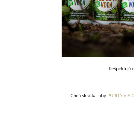
Rešpektujú ek
Chcú skrátka, aby
PURITY VIS