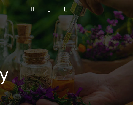
Nákupný
Hľadať
Prihlásenie
košík
y