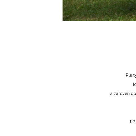
Purit
I
a zároveň do
po