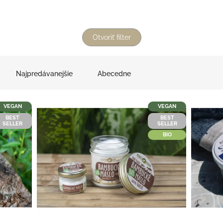
Otvoriť filter
Najpredávanejšie
Abecedne
VEGAN
VEGAN
BEST
BEST
SELLER
SELLER
BIO