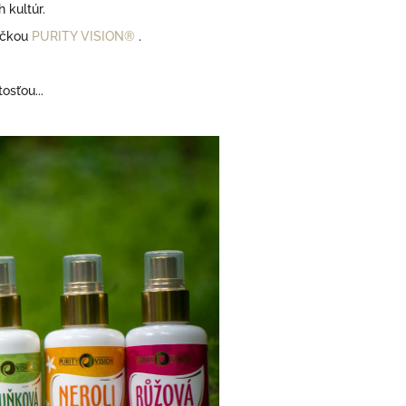
 kultúr.
načkou
PURITY VISION®
.
osťou...