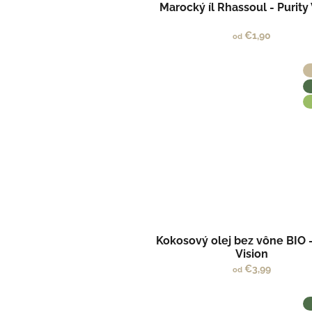
t
v
Marocký íl Rhassoul - Purity
o
v
€1,90
od
Kokosový olej bez vône BIO -
Vision
€3,99
od