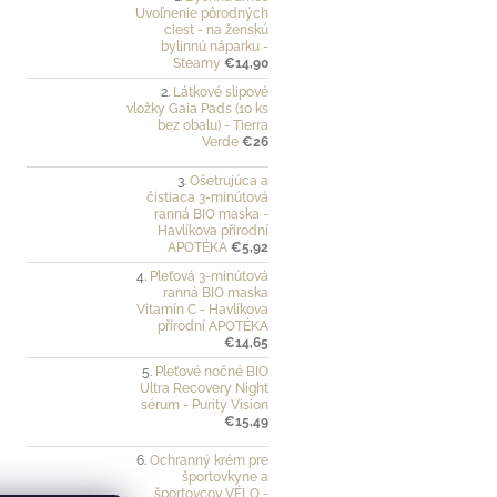
Uvoľnenie pôrodných
ciest - na ženskú
bylinnú náparku -
Steamy
€14,90
Látkové slipové
vložky Gaia Pads (10 ks
bez obalu) - Tierra
Verde
€26
Ošetrujúca a
čistiaca 3-minútová
ranná BIO maska -
Havlíkova přírodní
APOTÉKA
€5,92
Pleťová 3-minútová
ranná BIO maska
Vitamín C - Havlíkova
přírodní APOTÉKA
€14,65
Pleťové nočné BIO
Ultra Recovery Night
sérum - Purity Vision
€15,49
Ochranný krém pre
športovkyne a
športovcov VÉLO -