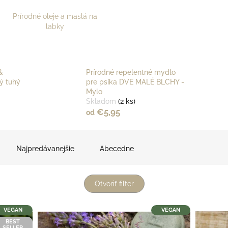
Prírodné oleje a maslá na
labky
&
Prírodné repelentné mydlo
ý tuhý
pre psíka DVE MALÉ BLCHY -
Mylo
Skladom
(2 ks)
€5,95
od
Najpredávanejšie
Abecedne
Otvoriť filter
VEGAN
VEGAN
BEST
SELLER