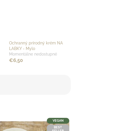
Ochranný prírodný krém NA
LABKY - Mylo
Momentálne nedostupné
€6,50
VEGAN
BEST
SELLER