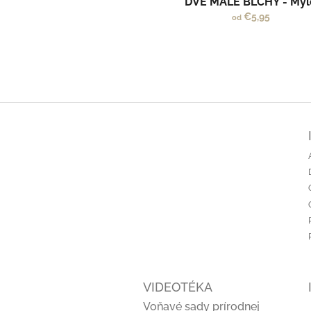
DVE MALÉ BLCHY - Myl
€5,95
od
Z
á
p
ä
t
i
e
VIDEOTÉKA
Voňavé sady prírodnej