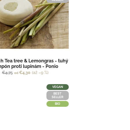
 Tea tree & Lemongras - tuhý
pón proti lupinám - Ponio
€4,75
€4,30
(až –9 %)
od
VEGAN
BEST
SELLER
BIO