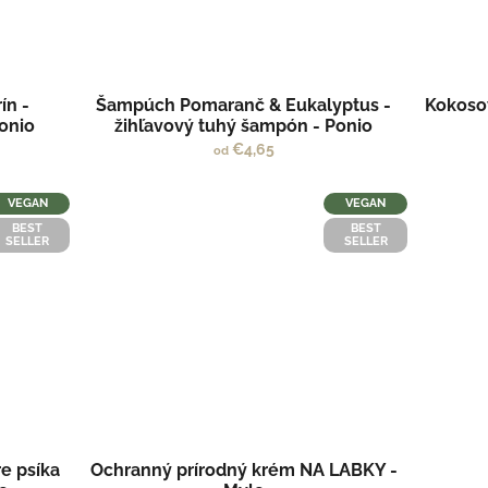
ín -
Šampúch Pomaranč & Eukalyptus -
Kokosov
onio
žihľavový tuhý šampón - Ponio
€4,65
od
VEGAN
VEGAN
BEST
BEST
SELLER
SELLER
e psíka
Ochranný prírodný krém NA LABKY -