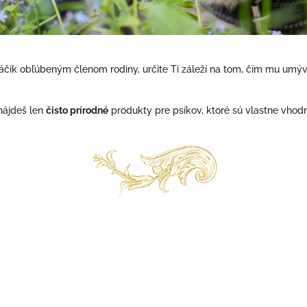
láčik obľúbeným členom rodiny, určite Ti záleží na tom, čím mu umýva
nájdeš len
čisto prírodné
produkty pre psíkov, ktoré sú vlastne vhodné