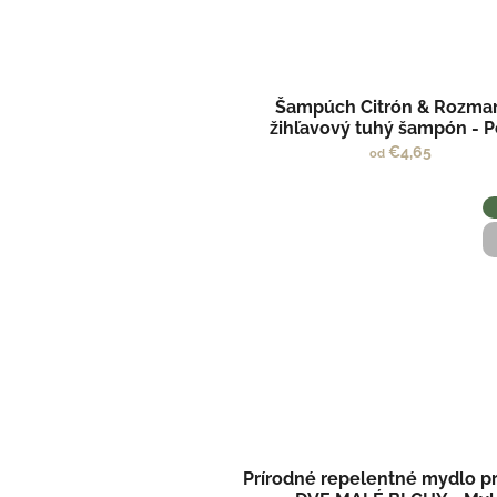
Šampúch Citrón & Rozmar
žihľavový tuhý šampón - P
€4,65
od
Prírodné repelentné mydlo pr