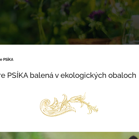
re PSÍKA
re PSÍKA balená v ekologických obaloch