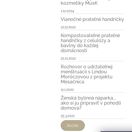
kozmetiky MusK
1.12.2024
Vianočné prateľné handričky
12.12.2022
Kompostovateľné prateľné
handričky z celulózy a
bavlny do každej
domácnosti
22.11.2022
Rozhovor o udržateľnej
menštruácii s Lindou
Moróczovou z projektu
Mesačnica
11.1.2022
Ženská bylinná náparka...
ako si ju pripraviť v pohodlí
domova?
25.3.2021
Archív