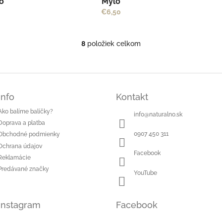
o
Mylo
€6,50
8
položiek celkom
O
v
l
á
d
a
Info
Kontakt
c
Ako balíme balíčky?
i
info
@
naturalno.sk
e
Doprava a platba
p
0907 450 311
Obchodné podmienky
r
Ochrana údajov
v
Facebook
Reklamácie
k
y
Predávané značky
YouTube
v
ý
p
Instagram
Facebook
i
s