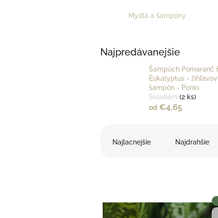
Mydlá a šampóny
Najpredávanejšie
Šampúch Pomaranč 
Eukalyptus - žihľavov
šampón - Ponio
Skladom
(2 ks)
€4,65
od
R
a
Najlacnejšie
Najdrahšie
d
e
n
i
e
V
p
ý
r