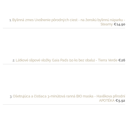
Bylinná zmes Uvoľnenie pôrodných ciest - na ženskú bylinnú náparku -
Steamy
€14,90
Látkové slipové vložky Gaia Pads (10 ks bez obalu) - Tierra Verde
€26
Ošetrujúca a čistiaca 3-minútová ranná BIO maska - Havlíkova přírodní
APOTÉKA
€5,92