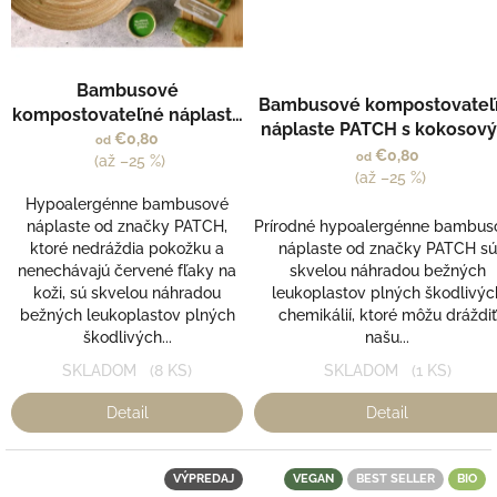
Bambusové
Bambusové kompostovateľ
kompostovateľné náplaste
náplaste PATCH s kokosov
PATCH s aloe vera - tmavé
€0,80
od
olejom pre deti - s pandam
€0,80
od
(až –25 %)
(až –25 %)
Hypoalergénne bambusové
náplaste od značky PATCH,
Prírodné hypoalergénne bambus
ktoré nedráždia pokožku a
náplaste od značky PATCH sú
nenechávajú červené fľaky na
skvelou náhradou bežných
koži, sú skvelou náhradou
leukoplastov plných škodlivýc
bežných leukoplastov plných
chemikálií, ktoré môžu dráždiť
škodlivých...
našu...
SKLADOM
(8 KS)
SKLADOM
(1 KS)
Detail
Detail
VÝPREDAJ
VEGAN
BEST SELLER
BIO