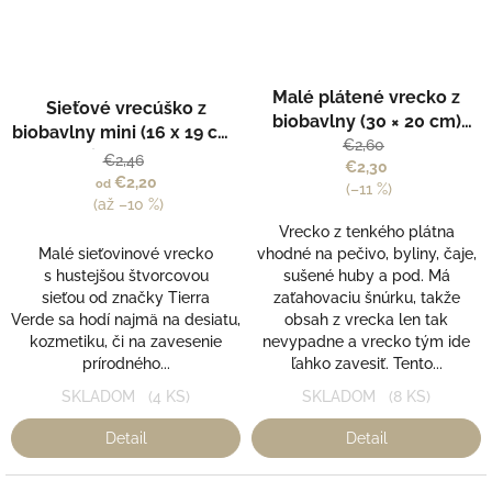
Priemerné
Malé plátené vrecko z
hodnotenie
Sieťové vrecúško z
produktu
biobavlny (30 × 20 cm)
biobavlny mini (16 x 19 cm)
je
CASA Organica / Tierra
€2,60
- Tierra Verde
€2,46
5,0
€2,30
Verde
€2,20
od
z
(–11 %)
(až –10 %)
5
hviezdičiek.
Vrecko z tenkého plátna
Malé sieťovinové vrecko
vhodné na pečivo, byliny, čaje,
s hustejšou štvorcovou
sušené huby a pod. Má
sieťou od značky Tierra
zaťahovaciu šnúrku, takže
Verde sa hodí najmä na desiatu,
obsah z vrecka len tak
kozmetiku, či na zavesenie
nevypadne a vrecko tým ide
prírodného...
ľahko zavesiť. Tento...
SKLADOM
(4 KS)
SKLADOM
(8 KS)
Detail
Detail