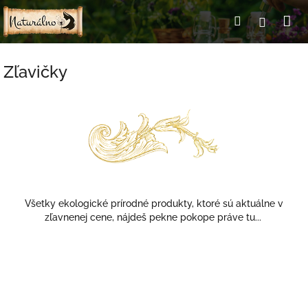
Prejsť
Ná
Hľadať
Prihlás
na
obsah
ko
Zľavičky
Všetky ekologické prírodné produkty, ktoré sú aktuálne v
zľavnenej cene, nájdeš pekne pokope práve tu...