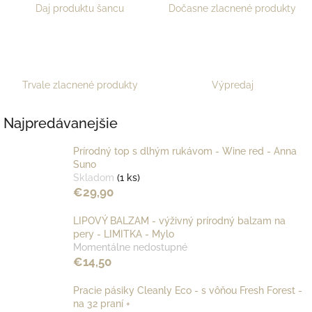
Daj produktu šancu
Dočasne zlacnené produkty
Trvale zlacnené produkty
Výpredaj
Najpredávanejšie
Prírodný top s dlhým rukávom - Wine red - Anna
Suno
Skladom
(1 ks)
€29,90
LIPOVÝ BALZAM - výživný prírodný balzam na
pery - LIMITKA - Mylo
Momentálne nedostupné
€14,50
Pracie pásiky Cleanly Eco - s vôňou Fresh Forest -
na 32 praní +