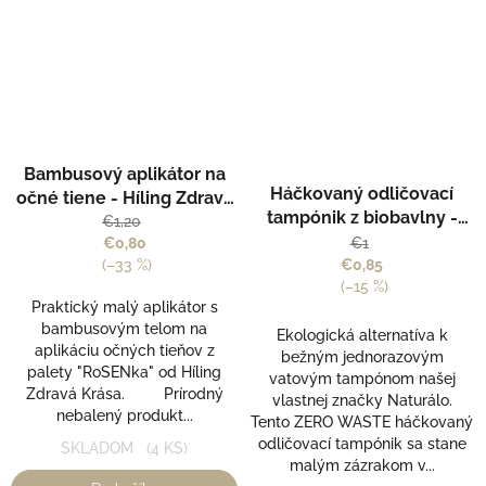
Priemerné
Bambusový aplikátor na
hodnotenie
Háčkovaný odličovací
očné tiene - Híling Zdravá
produktu
tampónik z biobavlny -
Krása
€1,20
je
Naturálno
€0,80
€1
4,7
(–33 %)
€0,85
z
(–15 %)
5
Praktický malý aplikátor s
hviezdičiek.
bambusovým telom na
Ekologická alternatíva k
aplikáciu očných tieňov z
bežným jednorazovým
palety "RoSENka" od Híling
vatovým tampónom našej
Zdravá Krása. Prírodný
vlastnej značky Naturálo.
nebalený produkt...
Tento ZERO WASTE háčkovaný
odličovací tampónik sa stane
SKLADOM
(4 KS)
malým zázrakom v...