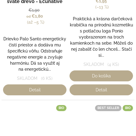
€1,95
sväté drevo - Ecunative
je
(–13 %)
€1,90
5,0
€1,80
z
od
Praktická a krásna darčeková
(až –5 %)
5
krabička na prírodnú kozmetiku
hviezdičiek.
s potlačou loga Ponio
vyobrazenom na troch
Drievko Palo Santo energeticky
kamienkoch na sebe. Môžeš do
čistí priestor a dodáva mu
nej zabaliť čo len chceš... Stačí
špecifickú vôňu. Odstraňuje
si...
negatívne energie a zvyšuje
harmóniu. Dá sa využiť aj
SKLADOM
(4 KS)
na energetickú...
Do košíka
SKLADOM
(6 KS)
Detail
Detail
BIO
BEST SELLER
BIO