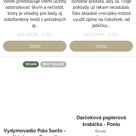
Verde predstavuje veľmi účinný
ochotne postará, aby sa Tvoje
odstraňovač škvŕn a nečistôt,
poklady už nikam nezatúlali.
ktorý je vhodný pre biely aj
Toto skladné vrecúško môžeš
stálofarebný textil z prírodných
využiť úplne na čokoľvek, od
aj...
jabĺčka,...
SKLADOM
(2 KS)
SKLADOM
(7 KS)
Detail
Detail
VEGAN
BEST SELLER
Darčeková papierová
Priemerné
krabička - Ponio
hodnotenie
Vydymovadlo Palo Santo -
€2,25
produktu