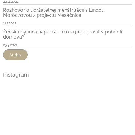
22.11.2022
Rozhovor o udržateľnej menštruácii s Lindou
Moróczovou z projektu Mesačnica
11.1.2022
Ženská bylinná náparka... ako si ju pripraviť v pohodlí
domova?
25.3.2021
Archív
Instagram