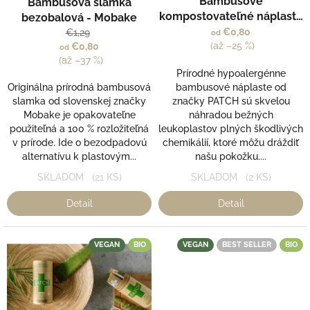
Bambusové
Bambusová slamka
hodnotenie
u
kompostovateľné náplaste
produktu
bezobalová - Mobake
k
je
PATCH natural - svetlé
€0,80
€1,29
od
t
4,0
(až –25 %)
€0,80
od
o
z
(až –37 %)
v
5
Prírodné hypoalergénne
hviezdičiek.
Originálna prírodná bambusová
bambusové náplaste od
slamka od slovenskej značky
značky PATCH sú skvelou
Mobake je opakovateľne
náhradou bežných
použiteľná a 100 % rozložiteľná
leukoplastov plných škodlivých
v prírode. Ide o bezodpadovú
chemikálií, ktoré môžu dráždiť
alternatívu k plastovým...
našu pokožku....
SKLADOM
(21 KS)
SKLADOM
(2 KS)
Detail
Detail
VEGAN
BIO
VEGAN
BEST SELLER
BIO