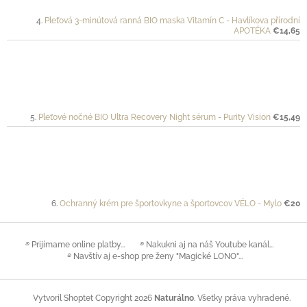
Pleťová 3-minútová ranná BIO maska Vitamín C - Havlíkova přírodní
APOTÉKA
€14,65
Pleťové nočné BIO Ultra Recovery Night sérum - Purity Vision
€15,49
Ochranný krém pre športovkyne a športovcov VÉLO - Mylo
€20
࿔ Prijímame online platby...
࿔ Nakukni aj na náš Youtube kanál...
࿔ Navštív aj e-shop pre ženy "Magické LONO"...
Copyright 2026
Naturálno
. Všetky práva vyhradené.
Vytvoril Shoptet