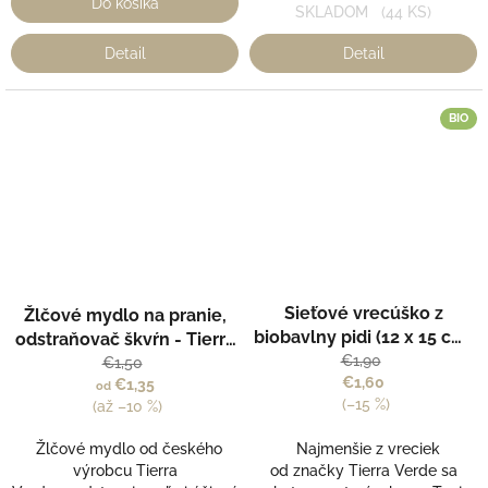
Do košíka
SKLADOM
(44 KS)
Detail
Detail
BIO
Priemerné
Sieťové vrecúško z
Žlčové mydlo na pranie,
hodnotenie
biobavlny pidi (12 x 15 cm)
produktu
odstraňovač škvŕn - Tierra
je
- Tierra Verde
€1,90
Verde
€1,50
5,0
€1,60
€1,35
od
z
(–15 %)
(až –10 %)
5
hviezdičiek.
Žlčové mydlo od českého
Najmenšie z vreciek
výrobcu Tierra
od značky Tierra Verde sa