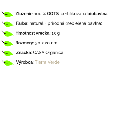
Zloženie:
100 %
GOTS
-certifikovaná
biobavlna
Farba
: natural - prírodná (nebielená bavlna)
Hmotnosť vrecka:
15 g
Rozmery:
30 x 20 cm
Značka
: CASA Organica
Výrobca
:
Tierra Verde
Z
á
p
ä
t
i
e