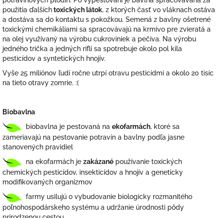
potravinových plodín. Po vypestovaní je bavlna spracovávaná za
použitia ďalších
toxických látok
, z ktorých časť vo vláknach ostáva
a dostáva sa do kontaktu s pokožkou. Semená z bavlny ošetrené
toxickými chemikáliami sa spracovávajú na krmivo pre zvieratá a
na olej využívaný na výrobu cukroviniek a pečiva. Na výrobu
jedného trička a jedných riflí sa spotrebuje okolo pol kila
pesticídov a syntetických hnojív.
Vyše 25 miliónov ľudí ročne utrpí otravu pesticídmi a okolo 20 tisíc
na tieto otravy zomrie. :(
Biobavlna
biobavlna je pestovaná na
ekofarmách
, ktoré sa
zameriavajú na pestovanie potravín a bavlny podľa jasne
stanovených pravidiel
na ekofarmách je
zakázané
používanie toxických
chemických pesticídov, insekticídov a hnojív a geneticky
modifikovaných organizmov
farmy usilujú o vybudovanie biologicky rozmanitého
poľnohospodárskeho systému a udržanie úrodnosti pôdy
prirodzenou cestou