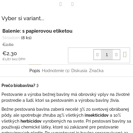
Facebook
Twitter
Vyber si variant...
Balenie: s papierovou etiketou
Skladom
(8 ks)
€2,60
D
€2,30
k
€1,87 bez DPH
Popis
Hodnotenie (1)
Diskusia
Značka
Prečo biobavlna? :)
Pestovanie a výroba bežnej bavlny má obrovský vplyv na životné
prostredie a ľudí, ktorí sa pestovaním a výrobou bavlny živia.
Bežne pestovaná bavlna zaberá necelé 3% zo svetovej obrábanej
pôdy, ale spotrebuje zhruba 25% všetkých
insekticídov
a 10%
všetkých
herbicídov
vyrobených na svete. Pri pestovaní bavlny sa
používajú chemické látky, ktoré sú zakázané pre pestovanie