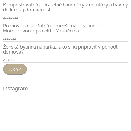
Kompostovateľné prateľné handričky z celulózy a bavlny
do každej domácnosti
22.11.2022
Rozhovor o udržateľnej menštruácii s Lindou
Moróczovou z projektu Mesačnica
11.1.2022
Ženská bylinná náparka... ako si ju pripraviť v pohodlí
domova?
25.3.2021
Archív
Instagram