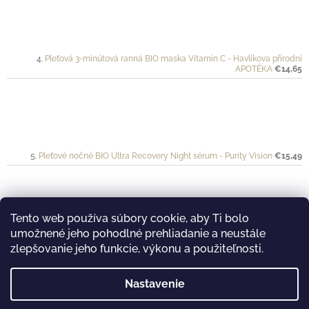
Pleťová 3-minútová ranná BIO maska Vitamín C - Havlíkova přírodní
APOTÉKA
€14,65
Pleťové nočné BIO Ultra Recovery Night sérum - Purity Vision
€15,49
Tento web používa súbory cookie, aby Ti bolo
umožnené jeho pohodlné prehliadanie a neustále
Ochranný krém pre športovkyne a športovcov VÉLO - Mylo
€20
zlepšovanie jeho funkcie, výkonu a použiteľnosti.
Nastavenie
࿔ Prijímame online platby...
࿔ Nakukni aj na náš Youtube kanál...
࿔ Navštív aj e-shop pre ženy "Magické LONO"...