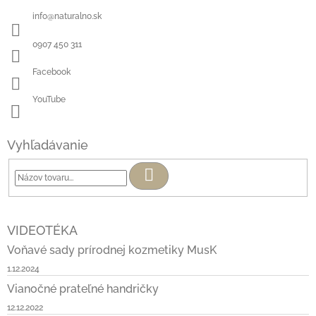
info
@
naturalno.sk
0907 450 311
Facebook
YouTube
Vyhľadávanie
Hľadať
VIDEOTÉKA
Voňavé sady prírodnej kozmetiky MusK
1.12.2024
Vianočné prateľné handričky
12.12.2022