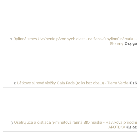
Bylinná zmes Uvoľnenie pôrodných ciest - na ženskú bylinnú náparku -
Steamy
€14,90
Látkové slipové vložky Gaia Pads (10 ks bez obalu) - Tierra Verde
€26
Ošetrujúca a čistiaca 3-minútová ranná BIO maska - Havlíkova přírodní
APOTÉKA
€5,92