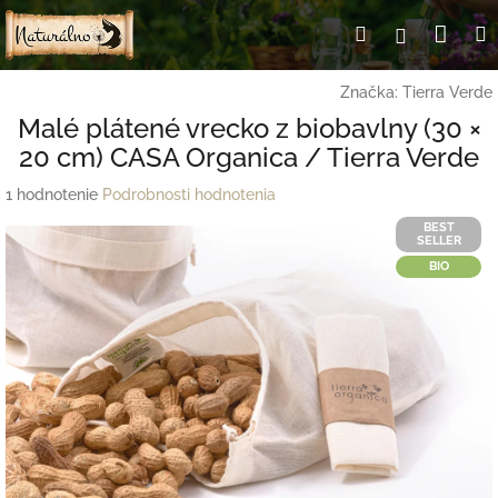
Prejsť
Nák
Hľadať
Prihlásen
na
obsah
koší
Značka:
Tierra Verde
Malé plátené vrecko z biobavlny (30 ×
20 cm) CASA Organica / Tierra Verde
Priemerné
1 hodnotenie
Podrobnosti hodnotenia
hodnotenie
BEST
produktu
SELLER
je
BIO
5,0
z
5
hviezdičiek.