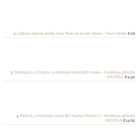
Látkové slipové vložky Gaia Pads (10 ks bez obalu) - Tierra Verde
€26
Ošetrujúca a čistiaca 3-minútová ranná BIO maska - Havlíkova přírodní
APOTÉKA
€5,92
Pleťová 3-minútová ranná BIO maska Vitamín C - Havlíkova přírodní
APOTÉKA
€14,65