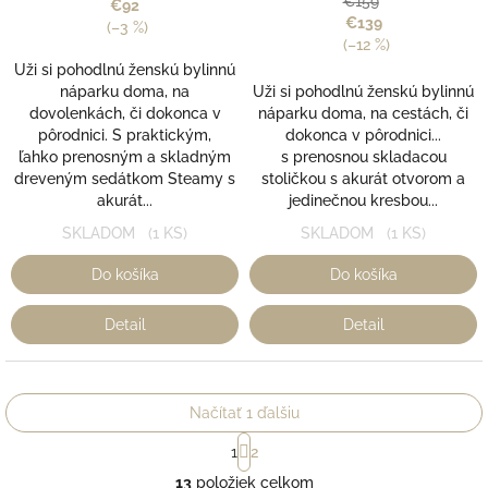
€159
€92
5,0
€139
(–3 %)
z
(–12 %)
5
Uži si pohodlnú ženskú bylinnú
hviezdičiek.
náparku doma, na
Uži si pohodlnú ženskú bylinnú
dovolenkách, či dokonca v
náparku doma, na cestách, či
pôrodnici. S praktickým,
dokonca v pôrodnici...
ľahko prenosným a skladným
s prenosnou skladacou
dreveným sedátkom Steamy s
stoličkou s akurát otvorom a
akurát...
jedinečnou kresbou...
SKLADOM
(1 KS)
SKLADOM
(1 KS)
Do košíka
Do košíka
Detail
Detail
Načítať 1 ďalšiu
S
1
2
t
O
r
13
položiek celkom