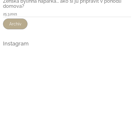
Ženská bylinná náparka... ako si ju pripraviť v pohodlí
domova?
25.3.2021
Archív
Instagram