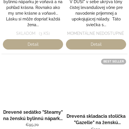
hviezdičiek.
bylinnú náparku je voňavá a na
V DUŠI" v sebe ukrýva tóny
pohľad krásna. Rovnako ako
čistej levanduľovej vône pre
my sme krásne a voňavé...
navodenie príjemnej a
Lásku si môže dopriať každá
upokojujúcej nálady. Táto
žena...
sviečka s...
SKLADOM
(3 KS)
MOMENTÁLNE NEDOSTUPNÉ
Detail
Detail
BEST SELLER
Priemerné
Drevené sedátko "Steamy"
hodnotenie
Drevená skladacia stolička
na ženskú bylinnú náparku
produktu
"Gazelle" na ženskú
- Steamy
€95,70
je
bylinnú náparku - Steamy