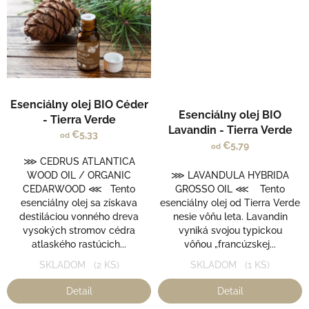
Priemerné
Esenciálny olej BIO Céder
hodnotenie
Esenciálny olej BIO
- Tierra Verde
produktu
Lavandin - Tierra Verde
€5,33
od
je
€5,79
od
5,0
⋙ CEDRUS ATLANTICA
z
WOOD OIL / ORGANIC
⋙ LAVANDULA HYBRIDA
5
CEDARWOOD ⋘ Tento
GROSSO OIL ⋘ Tento
hviezdičiek.
esenciálny olej sa získava
esenciálny olej od Tierra Verde
destiláciou vonného dreva
nesie vôňu leta. Lavandin
vysokých stromov cédra
vyniká svojou typickou
atlaského rastúcich...
vôňou „francúzskej...
SKLADOM
(2 KS)
SKLADOM
(1 KS)
Detail
Detail