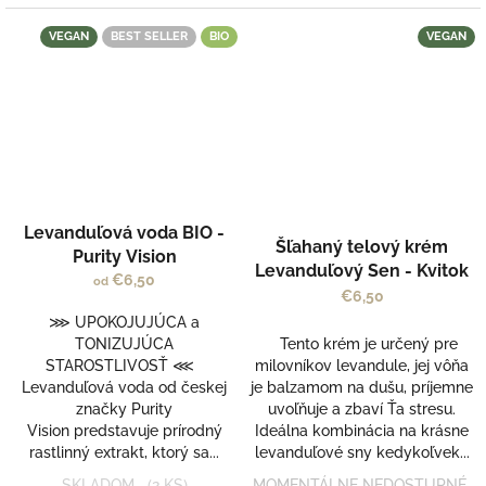
VEGAN
BEST SELLER
BIO
VEGAN
Priemerné
Priemerné
Levanduľová voda BIO -
hodnotenie
hodnotenie
Šľahaný telový krém
produktu
Purity Vision
produktu
Levanduľový Sen - Kvitok
je
€6,50
od
je
€6,50
5,0
5,0
z
⋙ UPOKOJUJÚCA a
z
5
TONIZUJÚCA
Tento krém je určený pre
5
hviezdičiek.
STAROSTLIVOSŤ ⋘
milovníkov levandule, jej vôňa
hviezdičiek.
Levanduľová voda od českej
je balzamom na dušu, príjemne
značky Purity
uvoľňuje a zbaví Ťa stresu.
Vision predstavuje prírodný
Ideálna kombinácia na krásne
rastlinný extrakt, ktorý sa...
levanduľové sny kedykoľvek...
SKLADOM
(2 KS)
MOMENTÁLNE NEDOSTUPNÉ