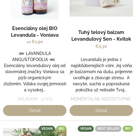
s
t
p
o
r
v
o
d
Esenciálny olej BIO
Tuhý telový balzam
u
Levanduľa - Voniava
Levanduľový Sen - Kvitok
k
€1,90
od
t
€5,30
o
⋙ LAVANDULA
v
ANGUSTOFOOLIA ⋘
Levanduľa je jedna z
Esenciálny levanduľový olej od
najobľúbenejších vôní. Jej vôňa
slovenskej značky Voniava sa
je balzamom na dušu, príjemne
pýši organickým
uvoľňuje a zbavuje stresu. A
zložením. Vďaka svojej jemnosti
navyše, suchá a popraskaná
a vysokej...
pokožka už nebude Tvoj...
SKLADOM
(2 KS)
MOMENTÁLNE NEDOSTUPNÉ
Detail
Detail
VEGAN
BIO
VEGAN
BEST SELLER
BIO