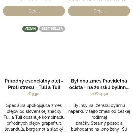
Detail
Detail
VEGAN
BEST SELLER
Prírodný esenciálny olej -
Bylinná zmes Pravidelná
Proti stresu - Ťuli a Ťuli
očista - na ženskú bylinnú
náparku - Steamy
€9,90
€14,90
od
Špeciálna upokojujúca zmes
Bylinky na ženskú bylinnú
olejov od slovenskej značky
náparku v tejto zmesi od českej
Ťuli a Ťuli obsahuje kombináciu
rodinnej
prírodných olejov grapefruit,
značky Steamy pôsobia
levanduľa, bergamot a sladký
blahodárne na lono ženy. Sú