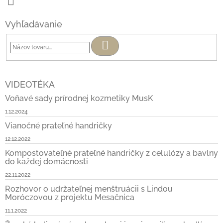
Vyhľadávanie
Hľadať
VIDEOTÉKA
Voňavé sady prírodnej kozmetiky MusK
1.12.2024
Vianočné prateľné handričky
12.12.2022
Kompostovateľné prateľné handričky z celulózy a bavlny
do každej domácnosti
22.11.2022
Rozhovor o udržateľnej menštruácii s Lindou
Moróczovou z projektu Mesačnica
11.1.2022