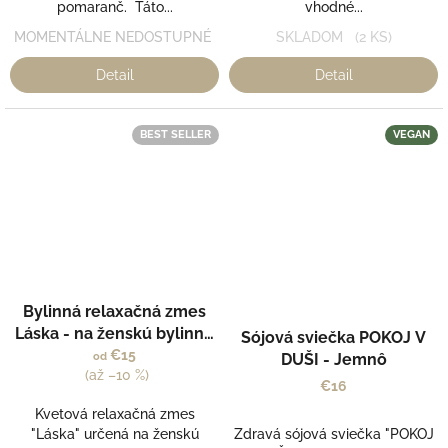
pomaranč. Táto...
vhodné...
MOMENTÁLNE NEDOSTUPNÉ
SKLADOM
(2 KS)
Detail
Detail
BEST SELLER
VEGAN
Bylinná relaxačná zmes
Priemerné
Láska - na ženskú bylinnú
hodnotenie
Sójová sviečka POKOJ V
produktu
náparku - Steamy
€15
od
DUŠI - Jemnô
je
(až –10 %)
€16
3,5
z
Kvetová relaxačná zmes
5
"Láska" určená na ženskú
Zdravá sójová sviečka "POKOJ