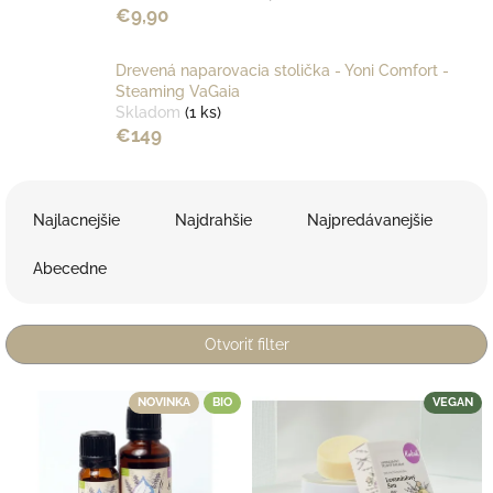
€9,90
Drevená naparovacia stolička - Yoni Comfort -
Steaming VaGaia
Skladom
(1 ks)
€149
R
a
Najlacnejšie
Najdrahšie
Najpredávanejšie
d
e
Abecedne
n
i
e
Otvoriť filter
p
r
V
NOVINKA
BIO
VEGAN
o
ý
d
p
u
i
k