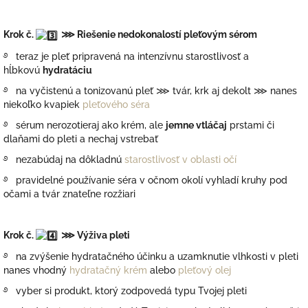
Krok č.
⋙ Riešenie nedokonalostí pleťovým sérom
࿔ teraz je pleť pripravená na intenzívnu starostlivosť a
hĺbkovú
hydratáciu
࿔ na vyčistenú a tonizovanú pleť ⋙ tvár, krk aj dekolt ⋙ nanes
niekoľko kvapiek
pleťového séra
࿔ sérum nerozotieraj ako krém, ale
jemne vtláčaj
prstami či
dlaňami do pleti a nechaj vstrebať
࿔ nezabúdaj na dôkladnú
starostlivosť v oblasti očí
࿔ pravidelné používanie séra v očnom okolí vyhladí kruhy pod
očami a tvár znateľne rozžiari
Krok č.
⋙
Výživa pleti
࿔ na zvýšenie hydratačného účinku a uzamknutie vlhkosti v pleti
nanes vhodný
hydratačný krém
alebo
pleťový olej
࿔ vyber si produkt, ktorý zodpovedá typu Tvojej pleti