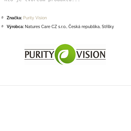
Kto je tvorcom produktu...
࿔
Značka:
Purity Vision
࿔
Výrobca:
Natures Care CZ s.r.o.,
Česká republika, Střílky
Z
á
p
ä
t
i
e