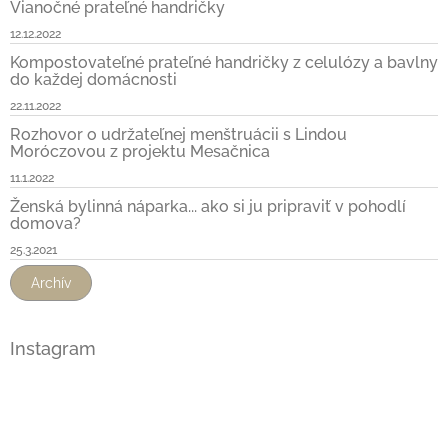
Vianočné prateľné handričky
12.12.2022
Kompostovateľné prateľné handričky z celulózy a bavlny
do každej domácnosti
22.11.2022
Rozhovor o udržateľnej menštruácii s Lindou
Moróczovou z projektu Mesačnica
11.1.2022
Ženská bylinná náparka... ako si ju pripraviť v pohodlí
domova?
25.3.2021
Archív
Instagram