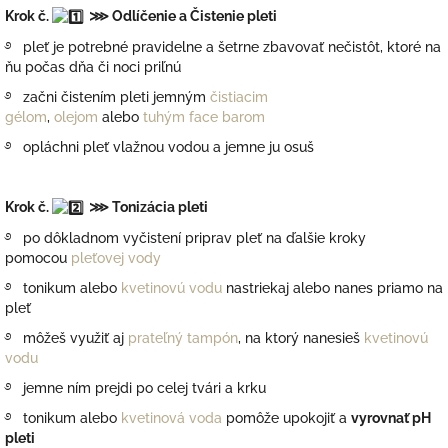
Krok č.
⋙ Odlíčenie a Čistenie pleti
࿔ pleť je potrebné pravidelne a šetrne zbavovať nečistôt, ktoré na
ňu počas dňa či noci priľnú
࿔ začni čistením pleti jemným
čistiacim
gélom
,
olejom
alebo
tuhým face barom
࿔ opláchni pleť vlažnou vodou a jemne ju osuš
Krok č.
⋙ Tonizácia pleti
࿔ po dôkladnom vyčistení priprav pleť na ďalšie kroky
pomocou
pleťovej vody
࿔ tonikum alebo
kvetinovú vodu
nastriekaj alebo nanes priamo na
pleť
࿔ môžeš využiť aj
prateľný tampón
, na ktorý nanesieš
kvetinovú
vodu
࿔ jemne ním prejdi po celej tvári a krku
࿔ tonikum alebo
kvetinová voda
pomôže upokojiť a
vyrovnať pH
pleti