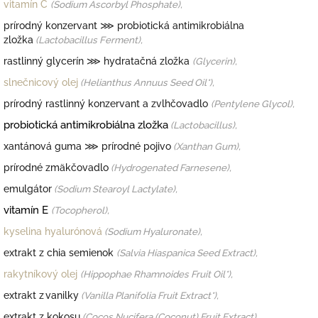
vitamín C
(Sodium Ascorbyl Phosphate),
prírodný konzervant
⋙ probiotická antimikrobiálna
zložka
(Lactobacillus Ferment),
rastlinný glycerín
⋙ hydratačná zložka
(Glycerin),
slnečnicový olej
(Helianthus Annuus Seed Oil*),
prírodný rastlinný konzervant a zvlhčovadlo
(Pentylene Glycol),
probiotická antimikrobiálna zložka
(Lactobacillus),
xantánová guma
⋙ prírodné pojivo
(Xanthan Gum),
prírodné zmäkčovadlo
(Hydrogenated Farnesene),
emulgátor
(Sodium Stearoyl Lactylate),
vitamín E
(T
ocopherol),
kyselina hyalurónová
(
Sodium Hyaluronate),
extrakt z chia semienok
(Salvia Hiaspanica Seed Extract),
rakytníkový olej
(Hippophae Rhamnoides Fruit Oil*),
extrakt z vanilky
(Vanilla Planifolia Fruit Extract*),
extrakt z kokosu
(Cocos Nucifera (Coconut) Fruit Extract),