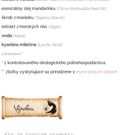
esenciálny olej mandarínka
(Citrus Reticulata Peel Oil),
škrob z manioku
(Tapioca Starch),
extrakt z morských rias
(Algin),
voda
(Aqua),
kyselina mliečna
(Lactic Acid),
Limonene**
* z kontrolovaného ekologického poľnohospodárstva
*
*
zložky vyskytujúce sa prirodzene v
esenciálnych olejoch