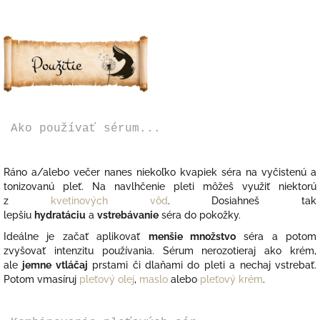
Ako používať sérum...
Ráno a/alebo večer nanes niekoľko kvapiek séra na vyčistenú a
tonizovanú pleť.
Na navlhčenie pleti môžeš využiť niektorú
z
kvetinových vôd
. Dosiahneš tak
lepšiu
hydratáciu
a
vstrebávanie
séra do pokožky.
Ideálne je začať aplikovať
menšie množstvo
séra a potom
zvyšovať intenzitu používania. Sérum nerozotieraj ako krém,
ale
jemne vtláčaj
prstami či dlaňami do pleti a nechaj vstrebať.
Potom vmasíruj
pleťový olej
,
maslo
alebo
pleťový krém
.