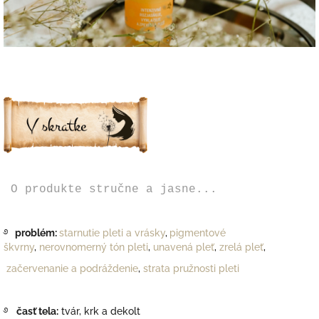
O produkte stručne a jasne...
࿔
problém:
starnutie pleti a vrásky
,
pigmentové
škvrny
,
nerovnomerný tón pleti
,
unavená pleť
,
zrelá pleť
,
začervenanie a podráždenie
,
strata pružnosti pleti
࿔
časť tela:
tvár, krk a dekolt