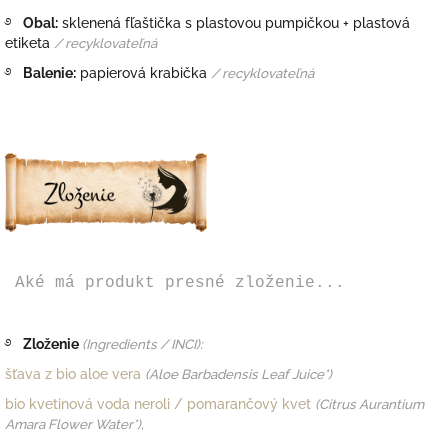
࿔
Obal:
sklenená fľaštička s plastovou pumpičkou + plastová
etiketa
/ recyklovateľná
࿔
Balenie:
papierová krabička
/ recyklovateľná
Aké má produkt presné zloženie...
࿔
Zloženie
(Ingredients / INCI):
šťava z bio aloe vera
(Aloe Barbadensis Leaf Juice*)
bio kvetinová voda
neroli / pomarančový kvet
(Citrus Aurantium
Amara Flower Water*),