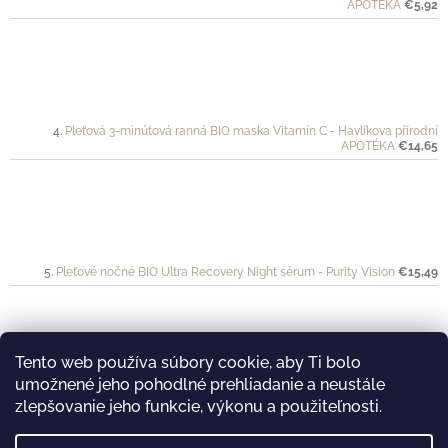
APOTÉKA
€5,92
Pleťová 3-minútová ranná BIO maska Vitamín C - Havlíkova přírodní
APOTÉKA
€14,65
Pleťové nočné BIO Ultra Recovery Night sérum - Purity Vision
€15,49
Tento web používa súbory cookie, aby Ti bolo
umožnené jeho pohodlné prehliadanie a neustále
Ochranný krém pre športovkyne a športovcov VÉLO - Mylo
€20
zlepšovanie jeho funkcie, výkonu a použiteľnosti.