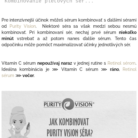
Kombinovanie pleťových sér...
Pre intenzívnejší účinok môžeš sérum kombinovať s ďalšími sérami
od
Purity Vision
. Niektoré séra sa však medzi sebou nesmú
kombinovať. Pri kombinovaní sér, nechaj prvé sérum
niekoľko
minút
vstrebať a až potom nanes ďalšie sérum. Tento čas
odpočinku môže pomôcť maximalizovať účinky jednotlivých sér.
Vitamín C sérum
nepoužívaj naraz
v jednej rutine s
Retinol sérom
.
I
deálna kombinácia je
⋙ Vitamín C sérum
⋙
ráno
,
Retinol
sérum
⋙
večer
.