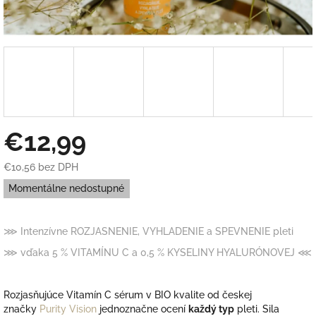
€12,99
€10,56 bez DPH
Jednotková
Momentálne nedostupné
cena:
⋙
Intenzívne ROZJASNENIE, VYHLADENIE a SPEVNENIE pleti
⋙ vďaka 5 % VITAMÍNU C a 0,5 % KYSELINY HYALURÓNOVEJ
⋘
Rozjasňujúce Vitamín C sérum
v BIO kvalite od českej
značky
Purity Vision
jednoznačne ocení
každý typ
pleti.
Sila