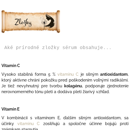
Aké prírodné zložky sérum obsahuje...
Vitamín C
Vysoko stabilná forma 5 %
vitamínu C
je silným
antioxidantom
,
ktorý aktívne chráni pokožku pred poškodením voľnými radikálmi.
Je tiež nevyhnutný pre tvorbu
kolagénu
, podporuje zjednotenie
nerovnomerného tónu pleti a dodáva pleti žiarivý vzhľad.
Vitamín E
V kombinácii s vitamínom E, ďalším silným antioxidantom, sa
účinky
vitamínu C
zosilňujú a spoločne účinne bojujú proti
známkam starnutia.