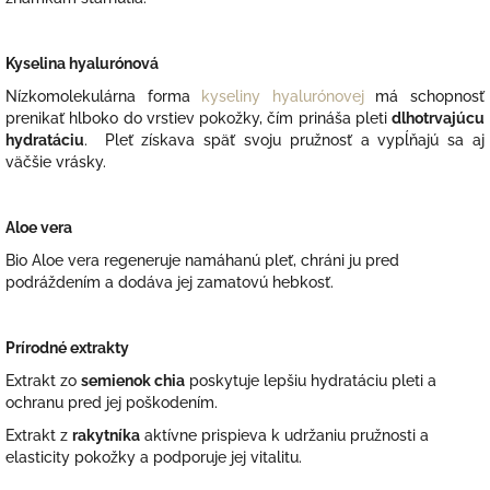
Kyselina hyalurónová
Nízkomolekulárna forma
kyseliny hyalurónovej
má schopnosť
prenikať hlboko do vrstiev pokožky, čím prináša pleti
dlhotrvajúcu
hydratáciu
. Pleť získava späť svoju pružnosť a vypĺňajú sa aj
väčšie vrásky.
Aloe vera
Bio Aloe vera regeneruje namáhanú pleť, chráni ju pred
podráždením a dodáva jej zamatovú hebkosť.
Prírodné extrakty
Extrakt zo
semienok chia
poskytuje lepšiu hydratáciu pleti a
ochranu pred jej poškodením.
Extrakt z
rakytníka
aktívne prispieva k udržaniu pružnosti a
elasticity pokožky a podporuje jej vitalitu.