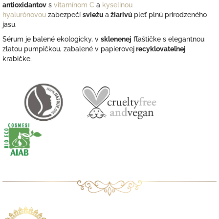
antioxidantov
s
vitamínom C
a
kyselinou
hyalurónovou
zabezpečí
sviežu
a
žiarivú
pleť plnú prirodzeného
jasu.
Sérum je balené ekologicky, v
sklenenej
fľaštičke s elegantnou
zlatou pumpičkou, zabalené v papierovej
recyklovateľnej
krabičke.