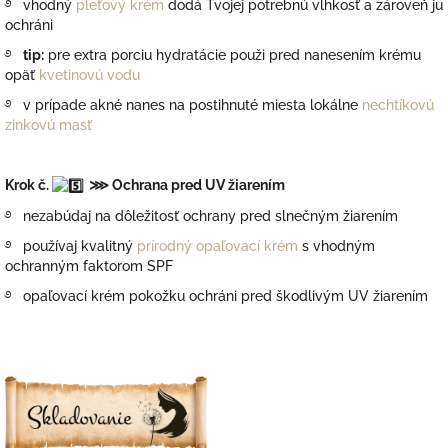
࿔ vhodný
pleťový krém
dodá Tvojej potrebnú vlhkosť a zároveň ju
ochráni
࿔
tip:
pre extra porciu hydratácie použi pred nanesením krému
opäť
kvetinovú vodu
࿔ v prípade akné nanes na postihnuté miesta lokálne
nechtíkovú
zinkovú masť
Krok č.
⋙ Ochrana pred UV žiarením
࿔ nezabúdaj na dôležitosť ochrany pred slnečným žiarením
࿔ používaj kvalitný
prírodný opaľovací krém
s vhodným
ochranným faktorom SPF
࿔ opaľovací krém pokožku ochráni pred škodlivým UV žiarením