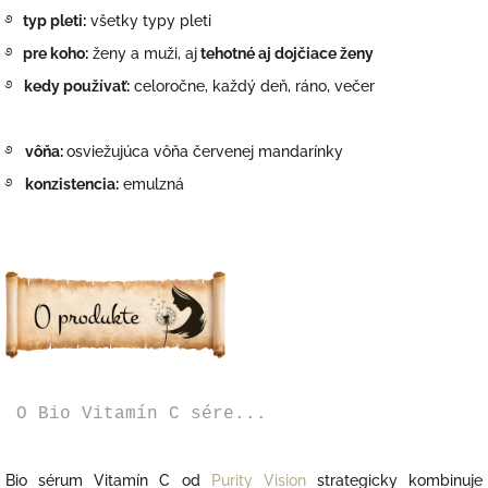
࿔
typ pleti:
všetky typy pleti
࿔
pre koho:
ženy a muži, aj
tehotné aj dojčiace ženy
࿔
kedy používať:
celoročne, každý deň, ráno, večer
࿔
vôňa:
osviežujúca vôňa červenej mandarínky
࿔
konzistencia:
emulzná
O Bio Vitamín C sére...
Bio sérum Vitamín C od
Purity Vision
strategicky kombinuje