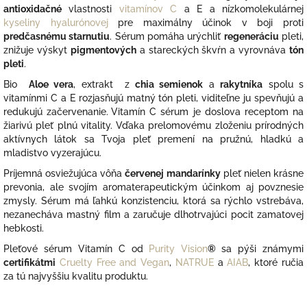
antioxidačné
vlastnosti
vitamínov C
a E a nízkomolekulárnej
kyseliny hyalurónovej
pre maximálny účinok v boji proti
predčasnému starnutiu
. Sérum pomáha urýchliť
regeneráciu
pleti,
znižuje výskyt
pigmentových
a stareckých škvŕn a vyrovnáva
tón
pleti
.
Bio
Aloe vera
, extrakt z
chia semienok
a
rakytníka
spolu s
vitamínmi C a E rozjasňujú matný tón pleti, viditeľne ju spevňujú a
redukujú začervenanie.
Vitamín C sérum je doslova receptom na
žiarivú pleť plnú vitality. Vďaka prelomovému zloženiu prírodných
aktívnych látok sa Tvoja pleť premení na pružnú, hladkú a
mladistvo vyzerajúcu.
Príjemná osviežujúca vôňa
červenej mandarínky
pleť nielen krásne
prevonia, ale svojím aromaterapeutickým účinkom aj povznesie
zmysly.
Sérum má ľahkú konzistenciu, ktorá sa rýchlo vstrebáva,
nezanecháva mastný film a zaručuje dlhotrvajúci pocit zamatovej
hebkosti.
Pleťové sérum Vitamín C od
Purity Vision
®
sa pýši známymi
certifikátmi
Cruelty Free and Vegan
,
NATRUE
a
AIAB
, ktoré ručia
za tú najvyššiu kvalitu produktu.