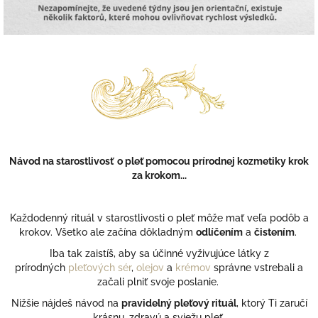
Návod na starostlivosť o pleť pomocou prírodnej kozmetiky krok
za krokom...
Každodenný rituál v starostlivosti o pleť môže mať veľa podôb a
krokov.
Všetko ale začína dôkladným
odlíčením
a
čistením
.
Iba tak zaistíš, aby sa účinné vyživujúce látky z
prírodných
pleťových sér
,
olejov
a
krémov
správne vstrebali a
začali plniť svoje poslanie.
Nižšie nájdeš návod na
pravidelný pleťový rituál
, ktorý Ti zaručí
krásnu, zdravú a sviežu pleť.