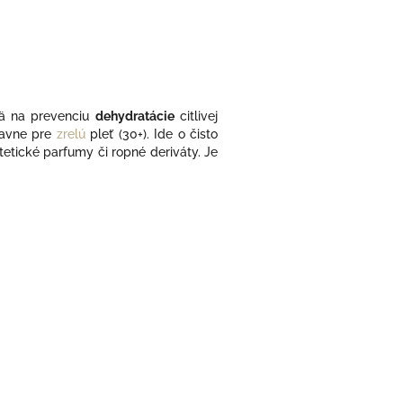
ä na prevenciu
dehydratácie
citlivej
lavne pre
zrelú
pleť (30+). I
de o čisto
etické parfumy či ropné deriváty. Je