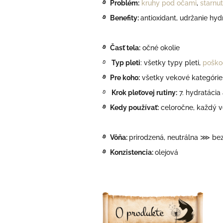
࿔ Problém:
kruhy pod očami
,
starnut
࿔ Benefity:
antioxidant, udržanie hyd
࿔ Časť tela:
očné okolie
࿔
Typ pleti
: všetky typy pleti,
poško
࿔ Pre koho:
všetky vekové kategórie,
࿔
Krok pleťovej rutiny:
7. hydratácia
࿔ Kedy používať:
celoročne, každý v
࿔
Vôňa:
prirodzená, neutrálna ⋙ bez
࿔ Konzistencia:
olejová