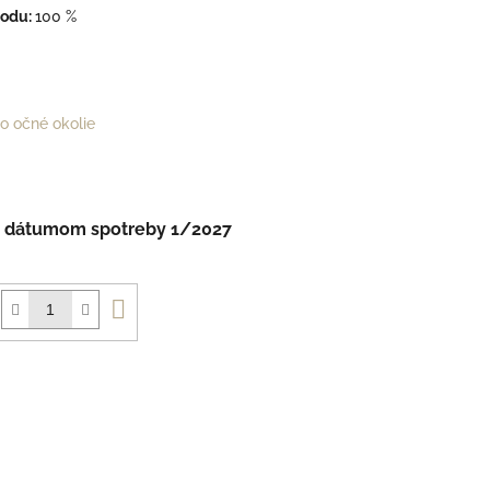
vodu:
100 %
 o očné okolie
 s dátumom spotreby 1/2027
Do
košíka