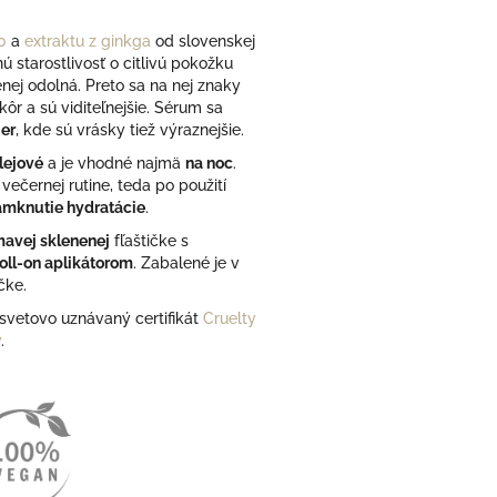
0
a
extraktu z ginkga
od slovenskej
ú starostlivosť o citlivú pokožku
menej odolná. Preto sa na nej znaky
kôr a sú viditeľnejšie.
Sérum sa
ier
, kde sú vrásky tiež výraznejšie.
lejové
a je vhodné najmä
na noc
.
večernej rutine, teda po použití
mknutie hydratácie
.
mavej sklenenej
fľaštičke s
oll-on aplikátorom
. Zabalené je v
čke.
svetovo uznávaný certifikát
Cruelty
y
.