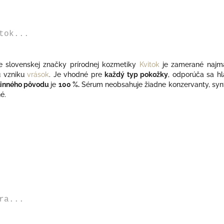
tok...
e slovenskej značky prírodnej kozmetiky
Kvitok
je z
amerané najm
u vzniku
vrások
. Je
vhodné pre
každý typ pokožky
, odporúča sa h
tlinného pôvodu
je
100 %
.
S
érum neobsahuje žiadne konzervanty, synt
é.
ra...