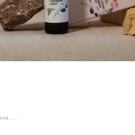
sne...