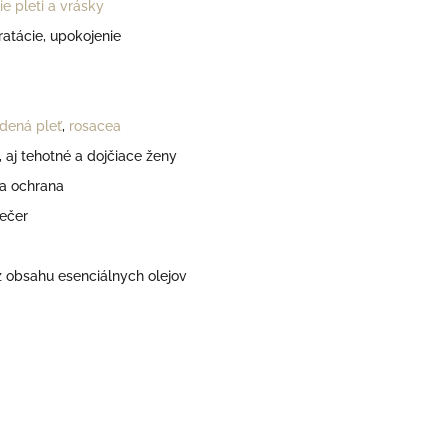
ie pleti a vrásky
ratácie, upokojenie
dená pleť
,
rosacea
 aj tehotné a dojčiace ženy
 a ochrana
ečer
 obsahu esenciálnych olejov