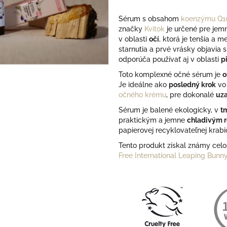
z
5
Sérum s obsahom
koenzýmu Q1
hviezdičiek.
značky
Kvitok
je určené pre jemn
v oblasti
očí
, ktorá je tenšia a 
starnutia a prvé vrásky objavia s
odporúča používať aj v oblasti
p
Toto k
omplexné očné sérum je
o
Je
ideálne ako
posledný krok
vo 
očného krému
,
pre dokonalé
uza
Sérum je balené ekologicky, v
t
praktickým a jemne
chladivým r
papierovej recyklovateľnej krabi
Tento produkt získal známy celo
Free International Leaping Bunn