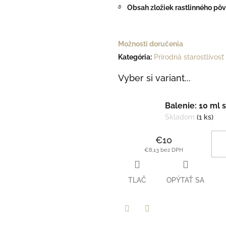
࿔
Obsah zložiek rastlinného pô
Možnosti doručenia
Kategória
:
Prírodná starostlivosť
Vyber si variant...
Balenie: 10 ml
Skladom
(1 ks)
€10
€8,13 bez DPH
TLAČ
OPÝTAŤ SA
Facebook
Twitter