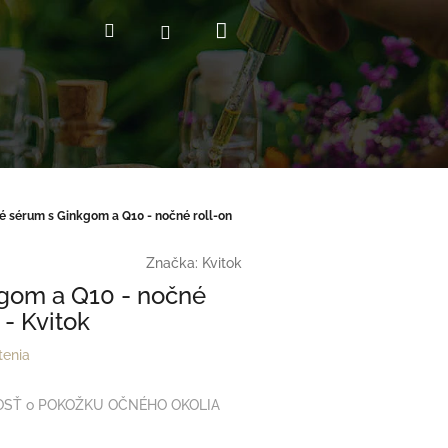
Nákupný
Hľadať
Prihlásenie
košík
é sérum s Ginkgom a Q10 - nočné roll-on
Značka:
Kvitok
gom a Q10 - nočné
- Kvitok
tenia
SŤ o POKOŽKU OČNÉHO OKOLIA