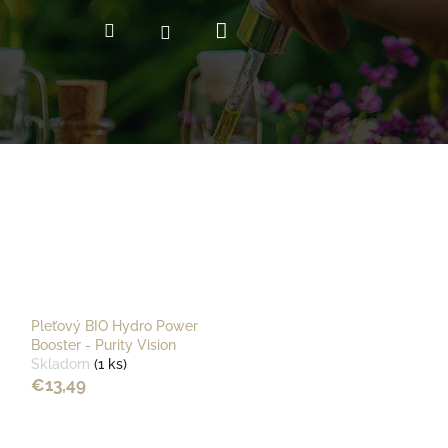
Nákupný
Hľadať
Prihlásenie
košík
Pleťový BIO Hydro Power
Booster - Purity Vision
Skladom
(1 ks)
€13,49