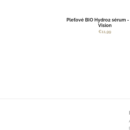
Pleťové BIO Hydro2 sérum - 
Vision
€11,99
Z
á
p
ä
t