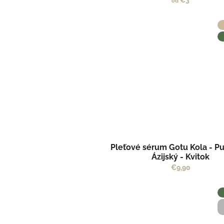
€3
od
Pleťové sérum Gotu Kola - P
Ázijský - Kvitok
€9,90