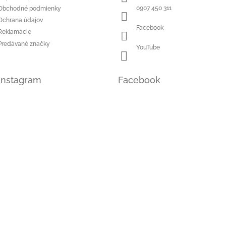
k
0907 450 311
Obchodné podmienky
y
Ochrana údajov
v
Facebook
Reklamácie
ý
Predávané značky
p
YouTube
i
s
u
Instagram
Facebook