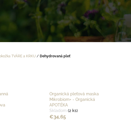
okožka TVÁRE a KRKU
/
Dehydrovaná pleť
anná
Organická pleťová maska
Mikrobiom+ - Organická
ova
APOTÉKA
Skladom
(2 ks)
€34,65