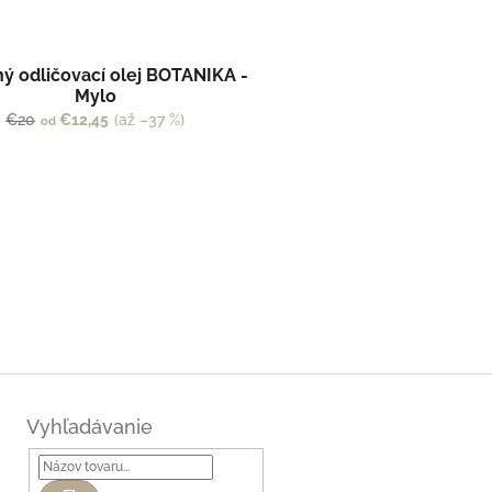
ný odličovací olej BOTANIKA -
Mylo
€20
€12,45
(až –37 %)
od
Vyhľadávanie