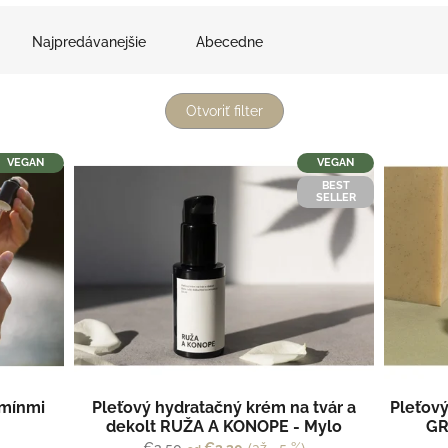
Najpredávanejšie
Abecedne
Otvoriť filter
VEGAN
VEGAN
BEST
SELLER
amínmi
Pleťový hydratačný krém na tvár a
Pleťový
dekolt RUŽA A KONOPE - Mylo
GR