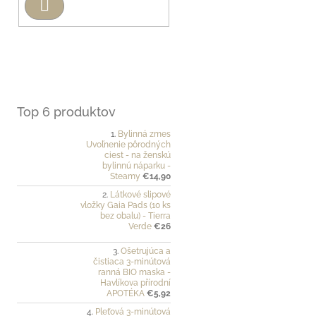
Hľadať
Top 6 produktov
Bylinná zmes
Uvoľnenie pôrodných
ciest - na ženskú
bylinnú náparku -
Steamy
€14,90
Látkové slipové
vložky Gaia Pads (10 ks
bez obalu) - Tierra
Verde
€26
Ošetrujúca a
čistiaca 3-minútová
ranná BIO maska -
Havlíkova přírodní
APOTÉKA
€5,92
Pleťová 3-minútová