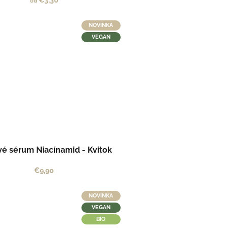
€3,30
od
NOVINKA
VEGAN
vé sérum Niacínamid - Kvitok
€9,90
NOVINKA
VEGAN
BIO