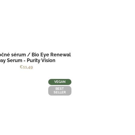
čné sérum / Bio Eye Renewal
ay Serum - Purity Vision
€11,49
VEGAN
BEST
SELLER