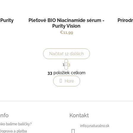
Purity
Pleťové BIO Niacinamide sérum -
Prírod
Purity Vision
€11,99
Načítať 12 ďalších
S
1
3
t
O
r
33
položiek celkom
v
á
l
Hore
n
á
k
o
d
v
a
a
c
n
i
i
e
Info
Kontakt
e
p
Ako balíme balíčky?
r
info
@
naturalno.sk
v
Doprava a platba