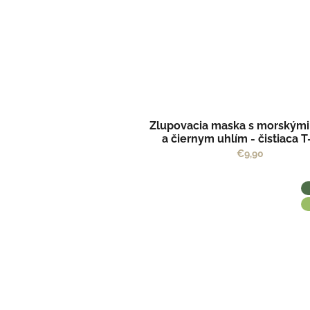
Zlupovacia maska s morskými
a čiernym uhlím - čistiaca 
maska - Kvitok
€9,90