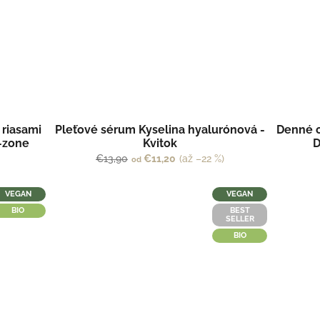
 riasami
Pleťové sérum Kyselina hyalurónová -
Denné o
T-zone
Kvitok
D
€13,90
€11,20
(až –22 %)
od
VEGAN
VEGAN
BIO
BEST
SELLER
BIO