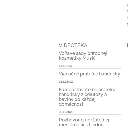
i
e
VIDEOTÉKA
Voňavé sady prírodnej
kozmetiky MusK
1.12.2024
Vianočné prateľné handričky
12.12.2022
Kompostovateľné prateľné
handričky z celulózy a
bavlny do každej
domácnosti
22.11.2022
Rozhovor o udržateľnej
menštruácii s Lindou