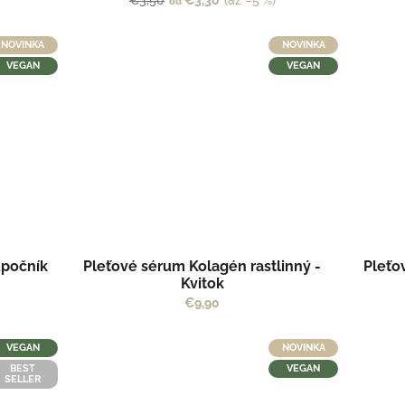
€3,50
€3,30
(až –5 %)
od
NOVINKA
NOVINKA
VEGAN
VEGAN
upočník
Pleťové sérum Kolagén rastlinný -
Pleťo
Kvitok
€9,90
VEGAN
NOVINKA
BEST
VEGAN
SELLER