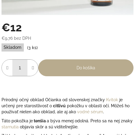
€12
€9,76 bez DPH
Jednotková
Skladom
(3 ks)
cena:
Do košíka
Prírodný očný obklad Očianka od slovenskej značky
Kvitok
je
určený pre starostlivosť o
citlivú
pokožku v oblasti očí. Môžeš ho
používať nielen ako obklad, ale aj ako
vodné sérum
.
Táto pokožka je
tenšia
a býva menej odolná. Preto sa na nej znaky
starnutia
objavia skôr a sú viditeľnejšie.