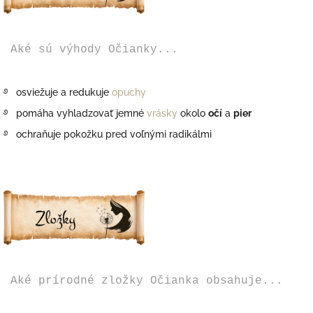
Aké sú výhody Očianky...
࿔
osviežuje a redukuje
opuchy
࿔
pomáha vyhladzovať jemné
vrásky
okolo
očí
a
pier
࿔
ochraňuje pokožku pred voľnými radikálmi
Aké prírodné zložky Očianka obsahuje...