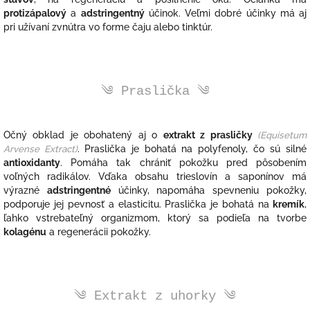
protizápalový
a
adstringentný
účinok. Veľmi dobré účinky má aj
pri užívaní zvnútra vo forme čaju alebo tinktúr.
༄ Praslička
༄
Očný obklad je obohatený aj o
extrakt z prasličky
(Equisetum
Arvense Extract)
.
Praslička
je bohatá na polyfenoly, čo sú silné
antioxidanty
. Pomáha tak chrániť pokožku pred pôsobením
voľných radikálov. Vďaka obsahu trieslovín a saponínov má
výrazné
adstringentné
účinky, napomáha spevneniu pokožky,
podporuje jej pevnosť a elasticitu.
Praslička je bohatá na
kremík
,
ľahko vstrebateľný organizmom, ktorý sa podieľa na tvorbe
kolagénu
a regenerácii pokožky.
༄ Extrakt z uhorky ༄