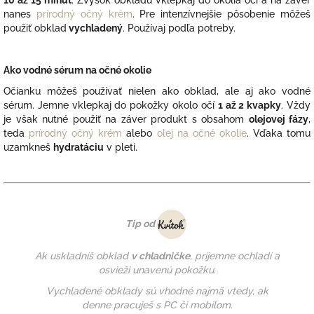
10 až 15 minút
. Zvyšok obkladu vklepkaj do okolia očí a na záver
nanes
prírodný očný krém
.
Pre intenzívnejšie pôsobenie môžeš
použiť obklad
vychladený
. Používaj podľa potreby.
Ako vodné sérum na očné okolie
Očianku môžeš používať nielen ako obklad, ale aj ako vodné
sérum. Jemne vklepkaj do pokožky okolo očí
1 až 2 kvapky
. Vždy
je však nutné použiť na záver produkt s obsahom
olejovej fázy
,
teda
prírodný očný krém
alebo
olej na očné okolie
. Vďaka tomu
uzamkneš
hydratáciu
v pleti.
Tip od
Ak uskladníš obklad
v chladničke
, príjemne ochladí a
osvieži unavenú pokožku.
Vychladené obklady sú vhodné najmä vtedy, ak
denne pracuješ s PC či mobilom.