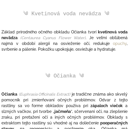
༄ Kvetinová voda nevädza
༄
Základ prírodného očného obkladu Očianka tvorí
kvetinová voda
nevädza
(Centaurea Cyanus Flower Water)
. Je veľmi obľúbená
najmä v období alergií na osvieženie očí, redukuje
opuchy
,
svrbenie a pálenie. Pokožku upokojuje, osviežuje a hydratuje.
༄ Očianka
༄
Očianka
(
Euphrasia Officinalis Extract)
je tradične
známa ako skvelý
pomocník pri zmierňovaní očných problémov. Odvar z tejto
rastliny sa vo forme obkladov používa pri
zápaloch viečok
a
slzných vačkov, pri tvorbe „
jačmeňa
”, sčervenaní očí, na zlepšenie
zraku, pri preťažení očí a iných očných problémov. Obklady s
extraktom tejto rastliny sú vhodné aj na doliečenie
pooperačných
stavov
, na regeneráciu a posilnenie oka. Očianka má