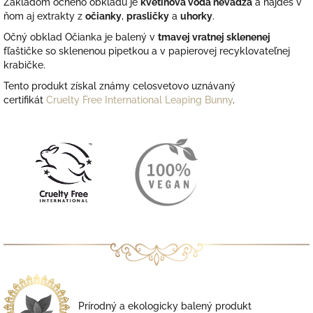
Základom očného obkladu je
kvetinová voda nevädza
a nájdeš v
ňom aj extrakty z
očianky
,
prasličky
a
uhorky
.
Očný obklad Očianka je balený v
tmavej vratnej sklenenej
fľaštičke so sklenenou pipetkou
a v papierovej recyklovateľnej
krabičke.
Tento produkt získal známy celosvetovo uznávaný
certifikát
Cruelty Free International Leaping Bunny
.
Prírodný a ekologicky balený produkt