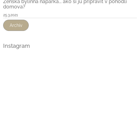
Ženská bylinná náparka... ako si ju pripraviť v pohodlí
domova?
25.3.2021
Archív
Instagram