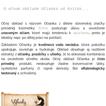
O očnom obklade Očianka od Kvitok...
Očný obklad s názvom Očianka z dielne slovenskej značky
prírodnej kozmetiky
Kvitok
p
oskytuje úľavu a osvieženie
unaveným očiam
, ktoré majú tendenciu k
opúchaniu
, preto je
ideálny napr. po dlhej práci na počítači.
Základom Očianky je
kvetinová voda nevädza
, ktorá pokožku
upokojuje, osviežuje a hydratuje. Obklad obsahuje aj rastlinné
extrakty z
očianky,
prasličky
a
uhorky.
Je to dokonalá kombinácia
na osvieženie očného okolia.
Očný obklad Očianka
je
čisto
prírodný
, produkt, neobsahuje žiadne konzervačné látky,
syntetické parfumy či ropné deriváty. Bol
oftalmologicky
testovaný
a schválený.