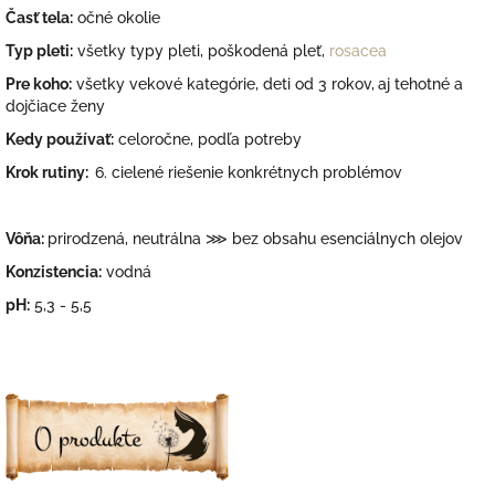
Časť tela:
očné okolie
Typ pleti:
všetky typy pleti, poškodená pleť,
rosacea
Pre koho:
všetky vekové kategórie, deti od 3 rokov,
aj tehotné a
dojčiace ženy
Kedy používať:
celoročne, podľa potreby
Krok rutiny:
6. cielené riešenie konkrétnych problémov
Vôňa:
prirodzená, neutrálna ⋙ bez obsahu esenciálnych olejov
Konzistencia:
vodná
pH:
5,3 - 5,5