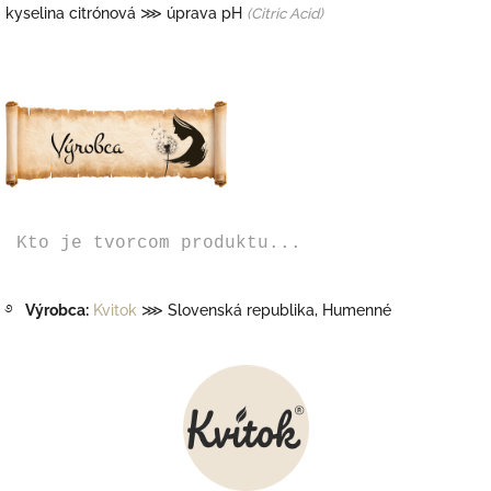
kyselina citrónová
⋙ úprava pH
(Citric Acid)
Kto je tvorcom produktu...
࿔
Výrobca:
Kvitok
⋙ Slovenská republika, Humenné