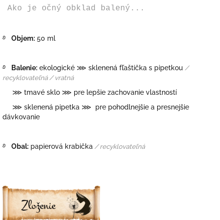
Ako je očný obklad balený...
࿔
Objem:
50 ml
࿔
Balenie:
ekologické ⋙ sklenená fľaštička s pipetkou
/
recyklovateľná / vratná
⋙ tmavé sklo ⋙ pre lepšie zachovanie vlastností
⋙ sklenená pipetka ⋙ pre pohodlnejšie a presnejšie
dávkovanie
࿔
Obal:
papierová krabička
/ recyklovateľná