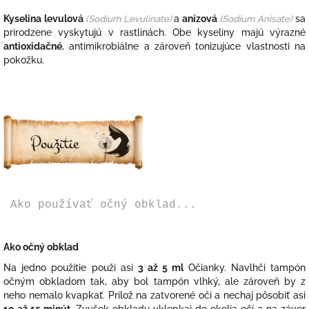
Kyselina levulová
(Sodium Levulinate)
a
anízová
(Sodium Anisate)
sa
prirodzene vyskytujú v rastlinách. Obe kyseliny majú výrazné
antioxidačné
, antimikrobiálne a zároveň tonizujúce vlastnosti na
pokožku.
Ako používať očný obklad...
Ako očný obklad
Na jedno použitie použi
asi
3 až 5 ml
Očianky. Navlhči tampón
očným obkladom
tak, aby bol tampón vlhký, ale zároveň by z
neho nemalo kvapkať. P
rilož na zatvorené oči a nechaj pôsobiť asi