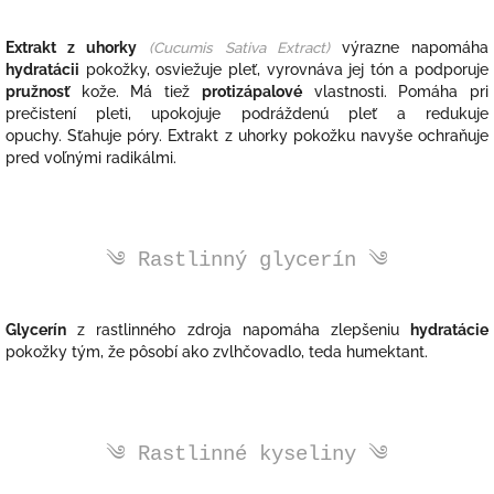
Extrakt z uhorky
(Cucumis Sativa Extract)
výrazne napomáha
hydratácii
pokožky, osviežuje pleť, vyrovnáva jej tón a podporuje
pružnosť
kože. Má tiež
protizápalové
vlastnosti. Pomáha pri
prečistení pleti, upokojuje podráždenú pleť a redukuje
opuchy.
Sťahuje póry.
Extrakt z uhorky pokožku navyše ochraňuje
pred voľnými radikálmi.
༄ Rastlinný glycerín ༄
Glycerín
z rastlinného zdroja napomáha zlepšeniu
hydratácie
pokožky tým, že pôsobí ako zvlhčovadlo, teda humektant.
༄ Rastlinné kyseliny ༄