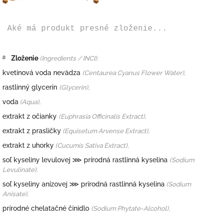
Aké má produkt presné zloženie...
࿔
Zloženie
(Ingredients / INCI):
kvetinová voda nevädza
(Centaurea Cyanus Flower Water),
rastlinný glycerín
(
Glycerin),
voda
(Aqua),
extrakt z očianky
(
Euphrasia Officinalis Extract),
extrakt z prasličky
(Equisetum Arvense Extract),
extrakt z uhorky
(Cucumis Sativa Extract),
soľ kyseliny levulovej
⋙ prírodná rastlinná kyselina
(Sodium
Levulinate),
soľ kyseliny anízovej
⋙ prírodná rastlinná kyselina
(Sodium
Anisate),
prírodné chelatačné činidlo
(
Sodium Phytate-Alcohol),