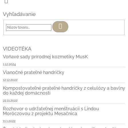
Vyhľadávanie
Hľadať
VIDEOTÉKA
Voňavé sady prírodnej kozmetiky MusK
1.12.2024
Vianočné prateľné handričky
12.12.2022
Kompostovateľné prateľné handričky z celulózy a bavlny
do každej domácnosti
22.11.2022
Rozhovor o udržateľnej menštruácii s Lindou
Moróczovou z projektu Mesačnica
11.1.2022