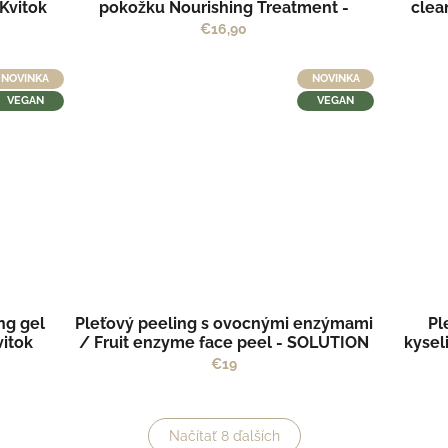
Kvitok
pokožku Nourishing Treatment -
clea
SOLUTION by Kvitok
€16,90
NOVINKA
NOVINKA
VEGAN
VEGAN
ing gel
Pleťový peeling s ovocnými enzýmami
Pl
itok
/ Fruit enzyme face peel - SOLUTION
kysel
by Kvitok
€19
Načítať 8 ďalších