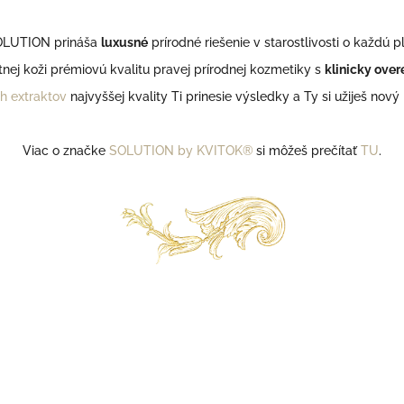
LUTION prináša
luxusné
prírodné riešenie v starostlivosti o každú pl
tnej koži prémiovú kvalitu pravej prírodnej kozmetiky s
klinicky ove
ch extraktov
najvyššej kvality Ti prinesie výsledky a Ty si užiješ nový 
Viac o značke
SOLUTION by KVITOK®
si môžeš prečítať
TU
.