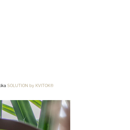
tika
SOLUTI
ON
b
y
KVITOK®