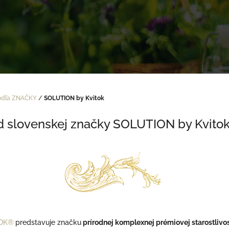
odľa ZNAČKY
/
SOLUTION by Kvitok
d slovenskej značky SOLUTION by Kvito
TOK®
predstavuje značku
prírodnej komplexnej prémiovej starostlivos