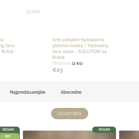
VLASY
vá
Anti-pollution hydratačná
ng face
pleťová maska / Hydrating
 Kvitok
face mask - SOLUTION by
Kvitok
Skladom
(2 ks)
€23
Najpredávanejšie
Abecedne
Otvoriť filter
VEGAN
VEGAN
BIO