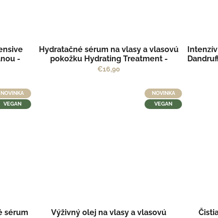
ensive
Hydratačné sérum na vlasy a vlasovú
Intenzí
anou -
pokožku Hydrating Treatment -
Dandruf
SOLUTION by Kvitok
€16,90
NOVINKA
NOVINKA
VEGAN
VEGAN
vé sérum
Výživný olej na vlasy a vlasovú
Čisti