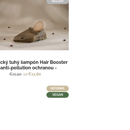
SELLER
ický tuhý šampón Hair Booster
s anti-pollution ochranou -
SOLUTION by Kvitok
€11,90
€11,80
od
NOVINKA
VEGAN