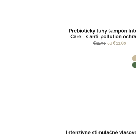
Prebiotický tuhý šampón Int
Care - s anti-pollution ochr
SOLUTION by Kvitok
€11,90
€11,80
od
Intenzívne stimulačné vlaso