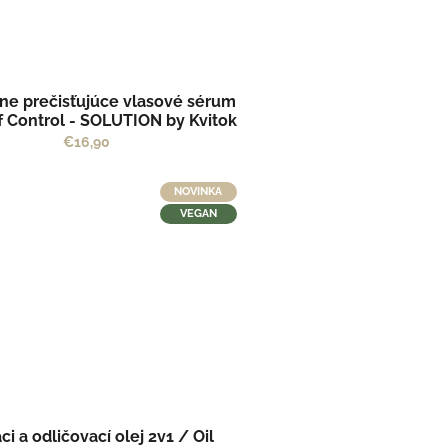
vne prečisťujúce vlasové sérum
f Control - SOLUTION by Kvitok
€16,90
NOVINKA
VEGAN
aci a odličovací olej 2v1 / Oil