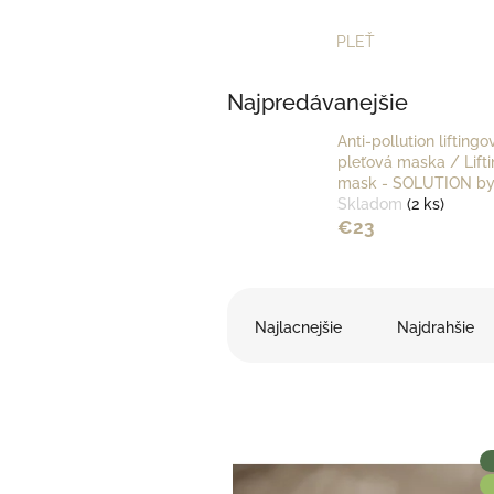
PLEŤ
Najpredávanejšie
Anti-pollution liftingo
pleťová maska / Lifti
mask - SOLUTION by
Skladom
(2 ks)
€23
R
a
Najlacnejšie
Najdrahšie
d
e
n
i
e
V
p
ý
r