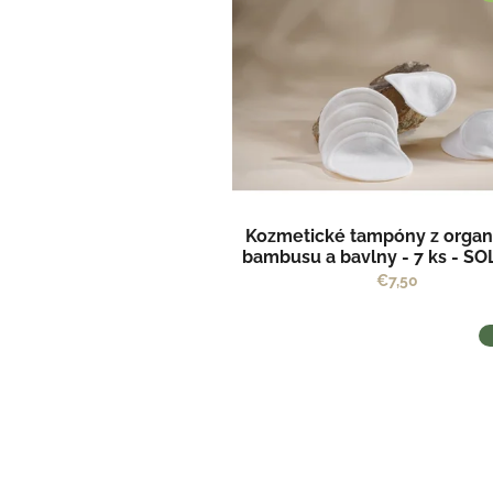
p
o
i
d
s
u
p
k
r
t
o
o
d
v
u
k
t
Kozmetické tampóny z organ
o
bambusu a bavlny - 7 ks - S
v
by Kvitok
€7,50