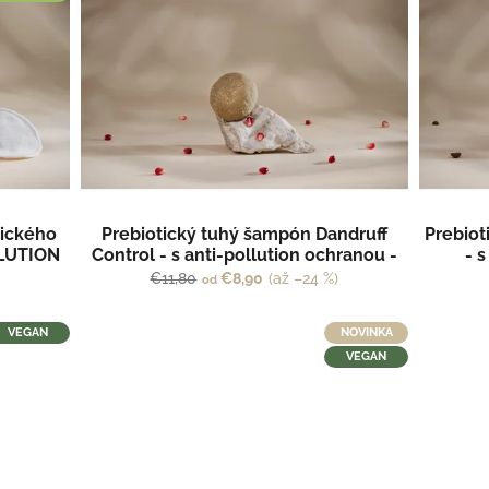
ického
Prebiotický tuhý šampón Dandruff
Prebiot
OLUTION
Control - s anti-pollution ochranou -
- 
SOLUTION by Kvitok
€11,80
€8,90
(až –24 %)
od
VEGAN
NOVINKA
VEGAN