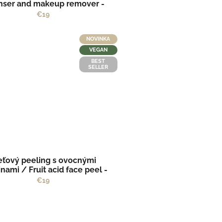
nser and makeup remover -
SOLUTION by Kvitok
€19
NOVINKA
VEGAN
BEST
SELLER
eťový peeling s ovocnými
inami / Fruit acid face peel -
SOLUTION by Kvitok
€19