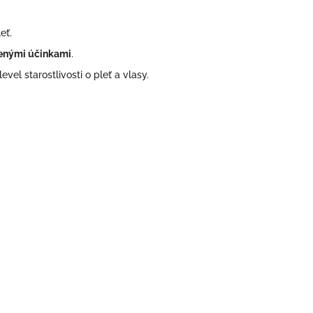
eť.
renými účinkami
.
level
starostlivosti o pleť a vlasy.