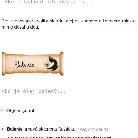
Ako skladovať vlasový olej...
Pre zachovanie kvality skladuj olej na suchom a tmavom mieste,
mimo dosahu detí.
Ako je olej balený...
࿔
Objem:
50 ml
࿔
Balenie:
tmavá sklenená fľaštička
/ recyklovateľná