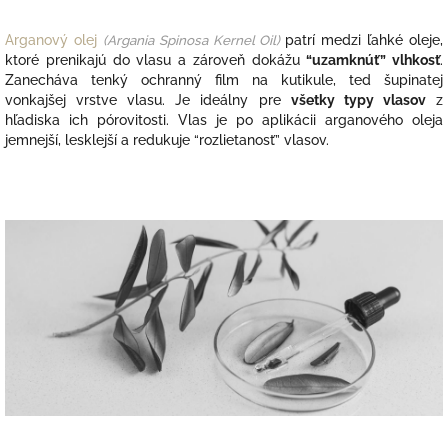
Arganový olej
(
Argania Spinosa Kernel Oil)
patrí medzi ľahké oleje,
ktoré prenikajú do vlasu a zároveň dokážu
“uzamknúť” vlhkosť
.
Zanecháva tenký ochranný film na kutikule, ted šupinatej
vonkajšej vrstve vlasu. Je ideálny pre
všetky typy vlasov
z
hľadiska ich pórovitosti. Vlas je po aplikácii arganového oleja
jemnejší, lesklejší a redukuje “rozlietanosť” vlasov.