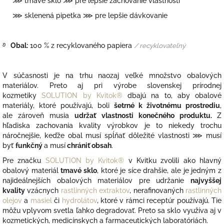
⋙ tmavé sklo ⋙ pre lepšie zachovanie vlastností
⋙ sklenená pipetka ⋙ pre lepšie dávkovanie
࿔
Obal:
100 % z recyklovaného papiera
/ recyklovateľný
V súčasnosti je na trhu naozaj veľké množstvo obalových
materiálov. Preto aj pri výrobe slovenskej prírodnej
kozmetiky
SOLUTION by Kvitok®
dbajú na to, aby obalové
materiály, ktoré používajú, boli
šetrné k životnému prostrediu
,
ale zároveň musia
udržať vlastnosti konečného produktu.
Z
hľadiska zachovania kvality výrobkov je to niekedy trochu
náročnejšie, keďže obal musí spĺňať dôležité vlastnosti
⋙ musí
byť
funkčný
a musí
chrániť obsah
.
Pre značku
SOLUTION by Kvitok®
v Kvitku zvolili ako hlavný
obalový materiál
tmavé sklo
, ktoré je síce drahšie, ale je jedným z
najideálnejších obalových materiálov pre udržanie
najvyššej
kvality
vzácnych
rastlinných extraktov
, nerafinovaných
rastlinných
olejov
a
masiel
či
hydrolátov
, ktoré v rámci receptúr používajú. Tie
môžu vplyvom svetla ľahko degradovať. Preto sa sklo využíva aj v
kozmetických, medicínskych a farmaceutických laboratóriách.