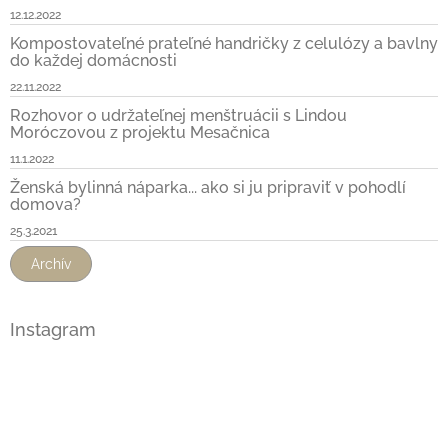
12.12.2022
Kompostovateľné prateľné handričky z celulózy a bavlny
do každej domácnosti
22.11.2022
Rozhovor o udržateľnej menštruácii s Lindou
Moróczovou z projektu Mesačnica
11.1.2022
Ženská bylinná náparka... ako si ju pripraviť v pohodlí
domova?
25.3.2021
Archív
Instagram