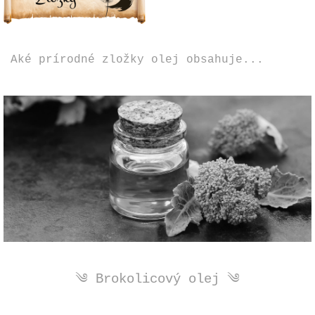
Aké prírodné zložky olej obsahuje...
༄ Brokolicový olej ༄