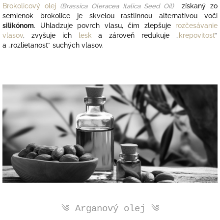
Brokolicový olej
(
Brassica Oleracea Italica Seed Oil)
získaný zo
semienok brokolice je skvelou rastlinnou alternatívou voči
silikónom
. Uhladzuje povrch vlasu, čím zlepšuje
rozčesávanie
vlasov
, zvyšuje ich
lesk
a zároveň redukuje „
krepovitosť
“
a „rozlietanosť“ suchých vlasov.
༄ Arganový olej ༄