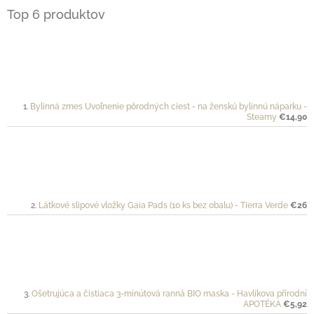
Top 6 produktov
Bylinná zmes Uvoľnenie pôrodných ciest - na ženskú bylinnú náparku -
Steamy
€14,90
Látkové slipové vložky Gaia Pads (10 ks bez obalu) - Tierra Verde
€26
Ošetrujúca a čistiaca 3-minútová ranná BIO maska - Havlíkova přírodní
APOTÉKA
€5,92