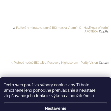
Pleťová 3-minútová ranná BIO maska Vitamín C - Havlíkova přírodní
APOTÉKA
€14,65
Pleťové nočné BIO Ultra Recovery Night sérum - Purity Vision
€15,49
Tento web používa súbory cookie, aby Ti bolo
umožnené jeho pohodlné prehliadanie a neustále
Ochranný krém pre športovkyne a športovcov VÉLO - Mylo
€20
zlepšovanie jeho funkcie, výkonu a použiteľnosti.
Nastavenie
࿔ Prijímame online platby...
࿔ Nakukni aj na náš Youtube kanál...