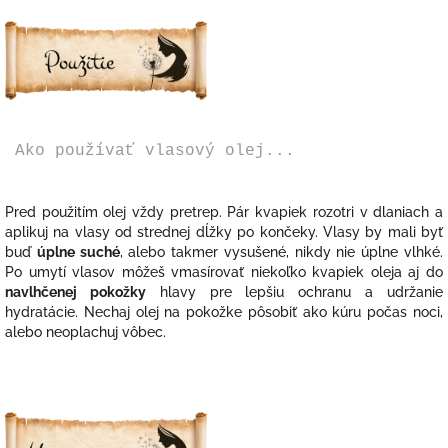
Ako používať vlasový olej...
Pred použitím olej vždy pretrep. Pár kvapiek rozotri v dlaniach a
aplikuj na vlasy od strednej dĺžky po končeky. Vlasy by mali byť
buď
úplne suché
, alebo takmer vysušené, nikdy nie úplne vlhké.
Po umytí vlasov môžeš vmasírovať niekoľko kvapiek oleja aj do
navlhčenej pokožky
hlavy pre lepšiu ochranu a udržanie
hydratácie. Nechaj olej na pokožke pôsobiť ako kúru počas noci,
alebo neoplachuj vôbec.