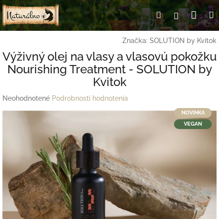
Prejsť
Nák
Hľadať
Prihlásen
na
obsah
koší
Značka:
SOLUTION by Kvitok
Výživný olej na vlasy a vlasovú pokožku
Nourishing Treatment - SOLUTION by
Kvitok
Priemerné
Neohodnotené
Podrobnosti hodnotenia
hodnotenie
NOVINKA
produktu
VEGAN
je
0,0
z
5
hviezdičiek.