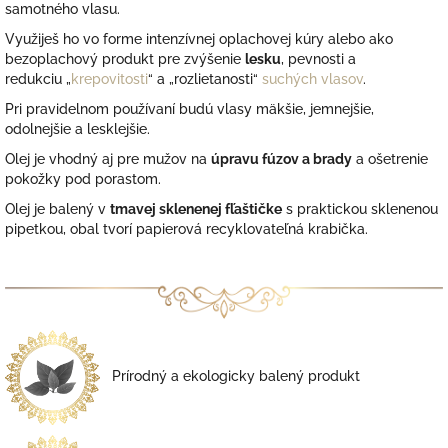
samotného vlasu.
Využiješ ho vo forme intenzívnej oplachovej kúry alebo ako
bezoplachový produkt pre zvýšenie
lesku
, pevnosti a
redukciu „
krepovitosti
“ a „rozlietanosti“
suchých vlasov
.
Pri pravidelnom používaní budú vlasy mäkšie, jemnejšie,
odolnejšie a lesklejšie.
Olej je vhodný aj pre mužov na
úpravu fúzov a brady
a ošetrenie
pokožky pod porastom.
Olej je balený v
tmavej sklenenej fľaštičke
s praktickou sklenenou
pipetkou, obal tvorí papierová recyklovateľná krabička.
Prírodný a ekologicky balený produkt