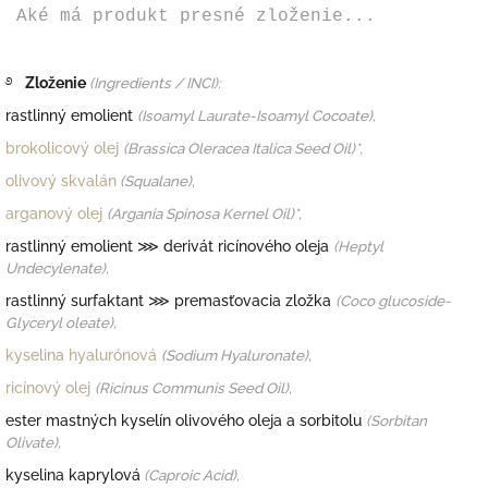
Aké má produkt presné zloženie...
࿔
Zloženie
(Ingredients / INCI):
rastlinný emolient
(
Isoamyl Laurate-Isoamyl Cocoate),
brokolicový olej
(
Brassica Oleracea Italica Seed Oil)*,
olivový skvalán
(
Squalane),
arganový olej
(
Argania Spinosa Kernel Oil)*,
rastlinný emolient
⋙ derivát ricínového oleja
(
Heptyl
Undecylenate),
rastlinný surfaktant
⋙ premasťovacia zložka
(
Coco glucoside-
Glyceryl oleate),
kyselina hyalurónová
(
Sodium Hyaluronate),
ricínový olej
(
Ricinus Communis Seed Oil),
ester mastných kyselín olivového oleja a sorbitolu
(
Sorbitan
Olivate),
kyselina kaprylová
(
Caproic Acid),