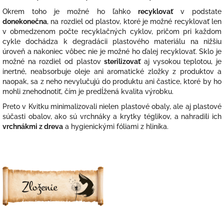
Okrem toho je možné ho ľahko
recyklovať
v podstate
donekonečna
, na rozdiel od plastov, ktoré je možné recyklovať len
v obmedzenom počte recyklačných cyklov, pričom pri každom
cykle dochádza k degradácii plastového materiálu na nižšiu
úroveň a nakoniec vôbec nie je možné ho ďalej recyklovať. Sklo je
možné na rozdiel od plastov
sterilizovať
aj vysokou teplotou, je
inertné, neabsorbuje oleje ani aromatické zložky z produktov a
naopak, sa z neho nevylučujú do produktu ani častice, ktoré by ho
mohli znehodnotiť, čím je predĺžená kvalita výrobku.
Preto v Kvitku minimalizovali nielen plastové obaly, ale aj plastové
súčasti obalov, ako sú vrchnáky a krytky téglikov, a nahradili ich
vrchnákmi z dreva
a hygienickými fóliami z hliníka.