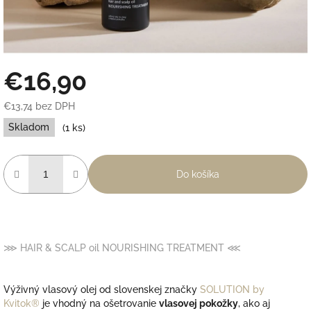
€16,90
€13,74 bez DPH
Jednotková
Skladom
(1 ks)
cena:
Do košíka
⋙ HAIR
&
SCALP oil NOURISHING TREATMENT
⋘
Výživný vlasový olej od slovenskej značky
SOLUTION by
Kvitok®
je vhodný na ošetrovanie
vlasovej pokožky
, ako aj