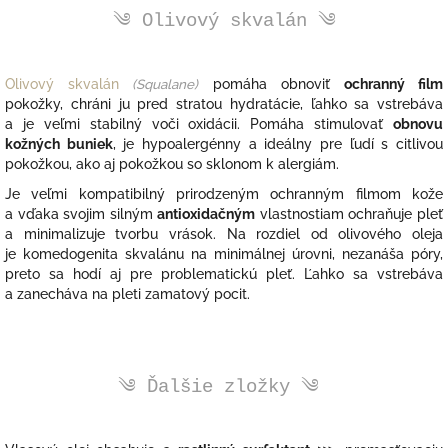
༄ Olivový skvalán ༄
Olivový skvalán
(
Squalane)
pomáha obnoviť
ochranný film
pokožky, chráni ju pred stratou hydratácie, ľahko sa vstrebáva
a je veľmi stabilný voči oxidácii. Pomáha stimulovať
obnovu
kožných buniek
, je hypoalergénny a ideálny pre ľudí s citlivou
pokožkou, ako aj pokožkou so sklonom k alergiám.
Je veľmi kompatibilný prirodzeným ochranným filmom kože
a vďaka svojim silným
antioxidačným
vlastnostiam ochraňuje pleť
a minimalizuje tvorbu vrások. Na rozdiel od olivového oleja
je komedogenita skvalánu na minimálnej úrovni, nezanáša póry,
preto sa hodí aj pre problematickú pleť. Ľahko sa vstrebáva
a zanecháva na pleti zamatový pocit.
༄ Ďalšie zložky ༄