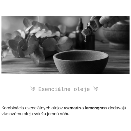
༄ Esenciálne oleje ༄
K
ombinácia esenciálnych olejov
r
ozmarín
a
lemongrass
dodávajú
vlasovému oleju sviežu jemnú vôňu.