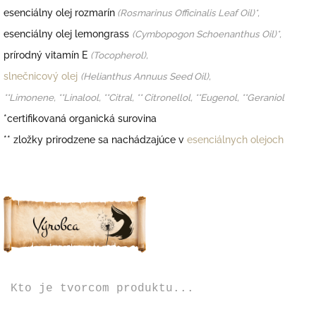
esenciálny olej rozmarín
(
Rosmarinus Officinalis Leaf Oil)*,
esenciálny olej lemongrass
(
Cymbopogon Schoenanthus Oil)*,
prírodný vitamín E
(
Tocopherol),
slnečnicový olej
(
Helianthus Annuus Seed Oil),
**Limonene, **Linalool, **Citral, ** Citronellol, **Eugenol, **Geraniol
*certifikovaná organická surovina
*
* zložky prirodzene sa nachádzajúce v
esenciálnych olejoch
Kto je tvorcom produktu...