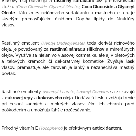
Vlasový olej obsahuje a
rastlinný surfaktant
⋙ premasťovaciu
zložku
(
Coco Glucoside-Glyceryl Oleate)
,
Coco Glucoside a Glyceryl
Oleate
. Táto zmes neiónového surfaktantu a mastného esteru je
skvelým premasťujúcim činidlom. Dopĺňa lipidy do štruktúry
vlasov.
Rastlinný emolient
(
Heptyl Undecylenate)
, teda derivát ricínového
oleja, je považovaný za
rastlinnú náhradu silikónov
a minerálnych
olejov. Využíva sa nielen vo vlasovej kozmetike, ale aj v pleťových
a telových krémoch či dekoratívnej kozmetike. Zvyšuje
lesk
vlasov, premasťuje, ale zároveň je ľahký a nezanecháva mastný
povlak.
Rastlinné emolienty
(
Isoamyl Laurate,
Isoamyl Cocoate)
sa získavajú
z
cukrovej repy
a
kokosového oleja
. Dodávajú lesk a znižujú trenie
pri česaní suchých a mokrých vlasov, čím ich chránia pred
poškodením a umožňujú ľahšie rozčesávanie.
Prírodný vitamín E
(Tocopherol)
je efektívnym
antioxidantom
.