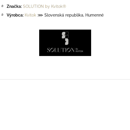
࿔
Značka:
SOLUTION by Kvitok®
࿔
Výrobca:
Kvitok
⋙ Slovenská republika, Humenné
Z
á
p
ä
t
i
e