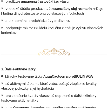
࿔ predlžuje
anagénnu (rastovú)
fázu vlasu
࿔
vedecké štúdie preukázali, že
esenciálny olej rozmarín
znižuje
hladinu dihydrotestosterónu vo vlasových folikuloch
࿔ a tak pomáha predchádzať vypadávaniu
࿔ podporuje mikrocirkuláciu krvi, čím zlepšuje výživu vlasových
korienkov
2. Ďalšie aktívne látky
࿔
klinicky testované látky
AquaCacteen
a
preBIULIN AGA
࿔ sú aktívnymi látkami, ktoré zabezpečujú zlepšenie kvality
vlasovej pokožky a jej hydratáciu
࿔ pre zlepšenie kvality vlasov sú doplnené o ďalšie klinicky
testované aktívne látky
࿔ a to
Keraguard,
komplex rastlinného
keratínu,
rastlinného