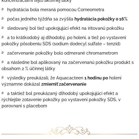
koncentráciami tejto aktívnej látky
࿔ hydratácia bola meraná pomocou Corneometra
࿔ počas jedného týždňa sa zvýšila
hydratácia pokožky o 16%
࿔ sledovaný bol tiež upokojujúci efekt na iritovanú pokožku
࿔ a to krátkodobý aj dlhodobý, po holení, a tiež po vystavení
pokožky pôsobeniu SDS (sodium dodecyl sulfate – tenzid)
࿔ začervenanie pokožky bolo odmerané chromametrom
࿔ a následne bol aplikovaný na začervenanú pokožku produkt s
obsahom 2 % účinnej látky
࿔ výsledky preukázali, že Aquacacteen
1 hodinu po
holení
významne dokázal
zmierniť začervenanie
࿔ a taktiež bol preukázaný dlhodobý upokojujúci efekt a
rýchlejšie zotavenie pokožky po vystavení pokožky SDS, v
porovnaní s placebom