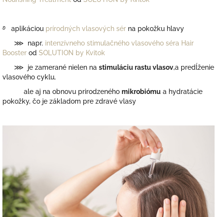
࿔ aplikáciou
prírodných vlasových sér
na pokožku hlavy
⋙ napr.
intenzívneho stimulačného vlasového séra Hair
Booster
od
SOLUTION by Kvitok
⋙ je zamerané nielen na
stimuláciu rastu vlasov
,a predĺženie
vlasového cyklu,
ale aj na obnovu prirodzeného
mikrobiómu
a hydratácie
pokožky, čo je základom pre zdravé vlasy