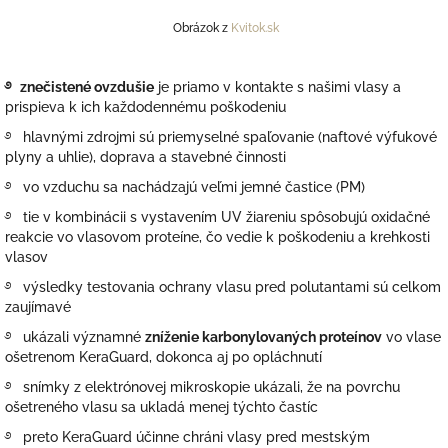
Obrázok z
Kvitok.sk
࿔ znečistené ovzdušie
je priamo v kontakte s
našimi vlasy a
prispieva k ich každodennému poškodeniu
࿔ hlavnými zdrojmi sú priemyselné spaľovanie (naftové výfukové
plyny a uhlie), doprava a stavebné činnosti
࿔ vo vzduchu sa nachádzajú
veľmi jemné častice
(PM)
࿔ tie v kombinácii
s
vystavením UV žiareniu spôsobujú oxidačné
reakcie
vo vlasovom proteíne, čo vedie k poškodeniu a krehkosti
vlasov
࿔ výsledky testovania ochrany vlasu pred polutantami sú celkom
zaujímavé
࿔ ukázali významné
zníženie karbonylovaných
proteínov
vo vlase
ošetrenom KeraGuard,
dokonca aj po
opláchnutí
࿔ s
nímky z elektrónovej mikroskopie ukázali, že na povrchu
ošetreného vlasu sa ukladá menej týchto častíc
࿔ p
reto KeraGuard účinne chráni vlasy pred
mestským