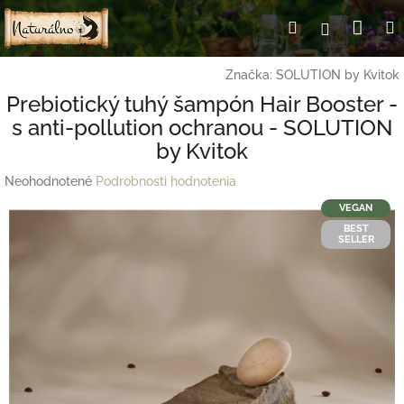
Prejsť
Nák
Hľadať
Prihlásen
na
obsah
koší
Značka:
SOLUTION by Kvitok
Prebiotický tuhý šampón Hair Booster -
s anti-pollution ochranou - SOLUTION
by Kvitok
Priemerné
Neohodnotené
Podrobnosti hodnotenia
hodnotenie
VEGAN
produktu
BEST
je
SELLER
0,0
z
5
hviezdičiek.