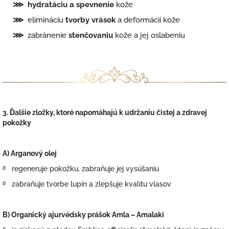
⋙
hydratáciu a spevnenie
kože
⋙
elimináciu
tvorby vrások
a deformácií kože
⋙
zabránenie
stenčovaniu
kože a jej oslabeniu
3. Ďalšie zložky,
ktoré napomáhajú k udržaniu čistej a zdravej
pokožky
A) Arganový olej
࿔ regeneruje pokožku, zabraňuje jej vysúšaniu
࿔ zabraňuje tvorbe lupín a zlepšuje kvalitu vlasov
B)
Organický ajurvédsky prášok Amla – Amalaki