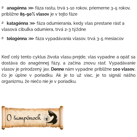
࿔
anagénna
⋙ fáza rastu, trvá 1-10 rokov, priemerne 3-5 rokov,
približne
85-90% vlasov
je v tejto fáze
࿔
katagénna
⋙
fáza odumierania, kedy vlas prestane rásť a
vlasová cibuľka odumiera, trvá 2-3 týždne
࿔
telogénna
⋙
fáza vypadávania vlasov, trvá 3-5 mesiacov
Keď celý tento cyklus života vlasu prejde, vlas vypadne a opäť sa
dostáva do anagénnej fázy, a začína znovu rásť. Vypadávanie
vlasov je prirodzený jav.
Denne
nám vypadne približne
100 vlasov
,
čo je úplne v poriadku. Ak je to už viac, je to signál nášho
organizmu, že niečo nie je v poriadku.