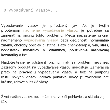
O vypadávaní vlasov...
Vypadávanie vlasov je prirodzený jav. Ak je tvojím
problémom
nadmerné vypadávanie vlasov
, je potrebné sa
zamerať na príčinu tohto problému. Medzi najčastejšie príčiny
nadmerného
vypadávania vlasov
patrí
dedičnosť
,
hormonálne
zmeny
,
choroby
obličiek či štítnej žľazy, chemoterapia,
vek
,
stres
,
nedostatok
minerálov
a
vitamínov
,
používanie nesprávnej
kozmetiky
a iné....
Najdôležitejšie je odstrániť príčinu, inak sa problém nevyrieši.
Zázračný produkt na vypadávanie vlasov neexistuje. Zameraj sa
preto na
prevenciu
vypadávania vlasov a tiež na
podporu
rastu
nových vlasov.
Zdravá pokožka
hlavy je základom pre
krásne, zdravé a lesklé vlasy.
Život našich vlasov, bez ohľadu na vek či pohlavie, sa skladá z 3
fáz...