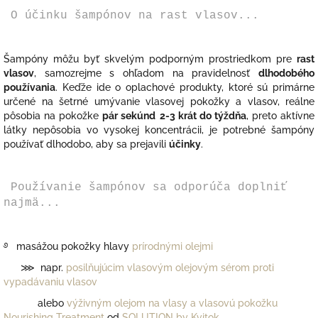
O účinku šampónov na rast vlasov...
Šampóny môžu byť skvelým podporným prostriedkom pre
rast
vlasov
, samozrejme s ohľadom na pravidelnosť
dlhodobého
používania
. Keďže ide o oplachové produkty, ktoré sú primárne
určené na šetrné umývanie vlasovej pokožky a vlasov, reálne
pôsobia na pokožke
pár sekúnd
2-3 krát do týždňa
, preto aktívne
látky nepôsobia vo vysokej koncentrácii, j
e potrebné šampóny
používať dlhodobo, aby sa prejavili
účinky
.
Používanie šampónov sa odporúča doplniť
najmä...
࿔ masážou pokožky hlavy
prírodnými olejmi
⋙ napr.
posilňujúcim vlasovým olejovým sérom proti
vypadávaniu vlasov
alebo
výživným olejom na vlasy a vlasovú pokožku
Nourishing Treatment
od
SOLUTION by Kvitok