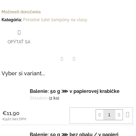
Možnosti doručenia
Kategória
:
Prírodné tuhé šampóny na vlasy
OPÝTAŤ SA
Facebook
Twitter
Vyber si variant...
Balenie: 50 g ⋙ v papierovej krabičke
Skladom
(2 ks)
D
€11,90
k
€9,67 bez DPH
Balenie: 50 g ⋙ bez obalu / v papieri