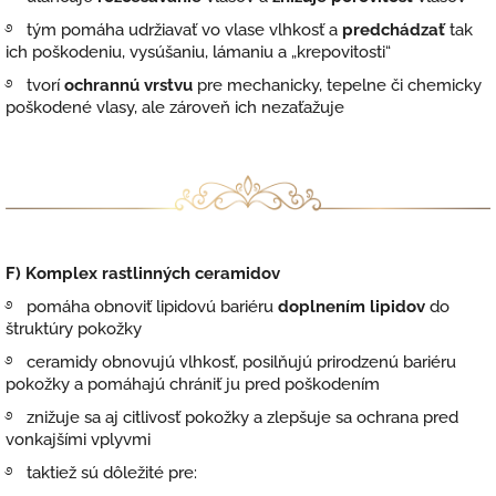
࿔ tým pomáha udržiavať vo vlase vlhkosť a
predchádzať
tak
ich poškodeniu, vysúšaniu, lámaniu a „krepovitosti“
࿔ tvorí
ochrannú vrstvu
pre mechanicky, tepelne či chemicky
poškodené vlasy, ale zároveň ich nezaťažuje
F) Komplex rastlinných ceramidov
࿔ pomáha obnoviť lipidovú bariéru
doplnením lipidov
do
štruktúry pokožky
࿔ ceramidy obnovujú vlhkosť, posilňujú prirodzenú bariéru
pokožky a pomáhajú chrániť ju pred poškodením
࿔ znižuje sa aj citlivosť pokožky a zlepšuje sa ochrana pred
vonkajšími vplyvmi
࿔ taktiež sú dôležité pre: