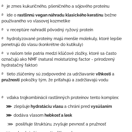
࿔ je zmes kukuričného, pšeničného a sójového proteínu
࿔ ide o
rastlinnú vegan náhradu klasického keratínu
bežne
používaného vo vlasovej kozmetike
࿔ v receptúre nahradil pôvodný ryžový proteín
࿔ hydrolyzované proteíny majú menšie molekuly, ktoré lepšie
penetrujú do vlasu (konkrétne do kutikuly)
࿔ v našom tele patria medzi kľúčové zložky, ktoré sa často
označujú ako NMF (natural moisturizing factor - prirodzený
hydratačný faktor)
࿔ tieto zlúčeniny sú zodpovedné za udržiavanie
vlhkosti
a
pružnosti
pokožky tým, že priťahujú a zadržiavajú vodu
࿔ vďaka trojkombinácii rastlinných proteínov tento komplex:
⋙
zlepšuje
hydratáciu vlasu
a chráni pred
vysúšaním
⋙
dodáva vlasom
hebkosť a lesk
⋙ posilňuje štruktúru, zvyšuje pevnosť a pružnosť