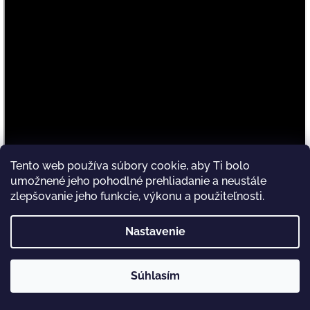
Tento web používa súbory cookie, aby Ti bolo
umožnené jeho pohodlné prehliadanie a neustále
zlepšovanie jeho funkcie, výkonu a použiteľnosti.
Nastavenie
Súhlasím
Ku každej objednávke nad 15 eur si môžeš u nás vybrať DARČEK
zdarma. ❤️