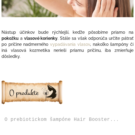
Nástup účinkov bude rýchlejší, keďže pôsobíme priamo na
pokožku
a
vlasové korienky
. Stále sa však odporúča určite pátrať
po príčine
nadmerného
vypadávania vlasov
, nakoľko šampóny či
iná vlasová kozmetika nerieši priamu príčinu, iba zmierňuje
dôsledky.
O prebiotickom šampóne Hair Booster...