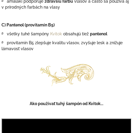
࿔ amalaki podporuje
zdravšiu farbu
vlasov a často sa používa aj
v prírodných farbách na vlasy
C) Pantenol
(provitamín B5)
࿔ všetky tuhé šampóny
Kvitok
obsahujú tiež
pantenol
࿔ provitamín B5 zlepšuje kvalitu vlasov, zvyšuje lesk a znižuje
lámavosť vlasov
Ako používať tuhý šampón od
Kvitok...