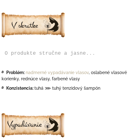
O produkte stručne a jasne...
࿔
Problém:
nadmerné
vypadávanie vlasov
, oslabené vlasové
korienky, rednúce vlasy, farbené vlasy
࿔ Konzistencia:
tuhá
⋙ tuhý tenzidový šampón