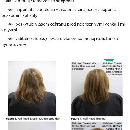
⋙
zabraňuje lámavosti a
štiepeniu
⋙ napomáha zaceleniu vlasu pri začínajúcom štiepení a
poškodení kutikuly
⋙ poskytuje vlasom
ochranu
pred nepriaznivými vonkajšími
vplyvmi
⋙ viditeľne zlepšuje kvalitu vlasov, sú menej rozlietané a
hydratované