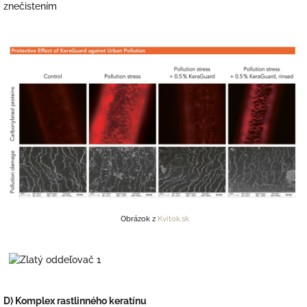
znečistením
Obrázok z
Kvitok.sk
D) Komplex rastlinného keratínu