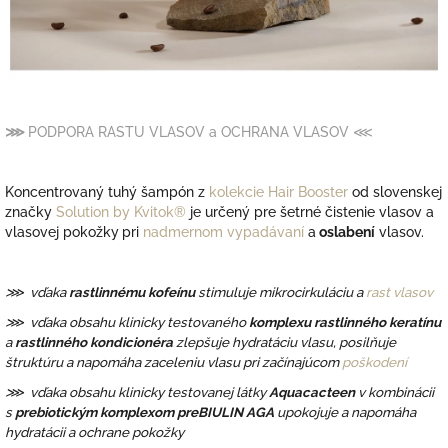
⋙
PODPORA RASTU VLASOV a OCHRANA VLASOV
⋘
Koncentrovaný tuhý šampón
z
kolekcie Hair Booster
od slovenskej
značky
Solution by Kvitok®
je určený pre šetrné čistenie vlasov a
vlasovej pokožky
pri
nadmernom vypadávaní
a
oslabení
vlasov.
⋙ vďaka
rastlinnému kofeínu
stimuluje mikrocirkuláciu a
rast vlasov
⋙ vďaka obsahu klinicky testovaného
komplexu rastlinného keratínu
a
rastlinného kondicionéra
zlepšuje hydratáciu vlasu, posilňuje
štruktúru a napomáha zaceleniu vlasu pri začínajúcom
poškodení
⋙ vďaka obsahu klinicky testovanej látky
Aquacacteen
v kombinácii
s
prebiotickým komplexom preBIULIN AGA
upokojuje a napomáha
hydratácii a ochrane pokožky