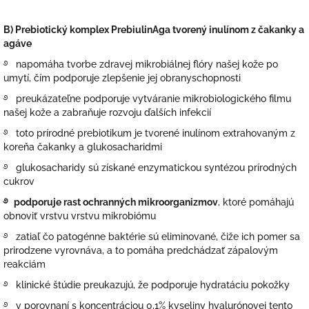
B) Prebiotický komplex PrebiulinAga tvorený inulínom z čakanky a
agáve
࿔ napomáha tvorbe zdravej mikrobiálnej flóry našej kože po
umytí, čím podporuje zlepšenie jej obranyschopnosti
࿔ preukázateľne podporuje vytváranie mikrobiologického filmu
našej kože a zabraňuje rozvoju ďalších infekcií
࿔ toto
prírodné prebiotikum je
tvorené inulínom extrahovaným z
koreňa čakanky a glukosacharidmi
࿔ glukosacharidy sú získané enzymatickou syntézou prírodných
cukrov
࿔ podporuje rast ochranných mikroorganizmov
, ktoré pomáhajú
obnoviť vrstvu vrstvu mikrobiómu
࿔ zatiaľ čo patogénne baktérie sú eliminované, čiže ich pomer sa
prirodzene vyrovnáva, a to pomáha predchádzať zápalovým
reakciám
࿔ klinické štúdie preukazujú, že podporuje hydratáciu pokožky
࿔ v porovnaní s koncentráciou 0,1% kyseliny hyalurónovej tento