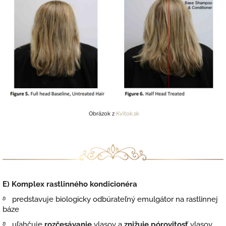
Obrázok z
Kvitok.sk
E) Komplex rastlinného kondicionéra
࿔ predstavuje biologicky odbúrateľný emulgátor na rastlinnej
báze
࿔ uľahčuje
rozčesávanie
vlasov a
znižuje pórovitosť
vlasov