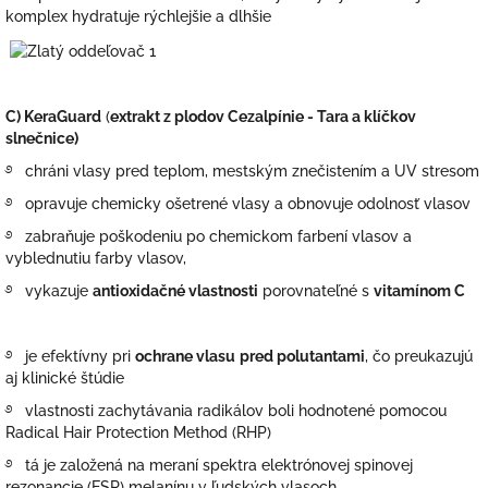
komplex hydratuje rýchlejšie a dlhšie
C) KeraGuard
(
extrakt z plodov Cezalpínie - Tara a klíčkov
slnečnice)
࿔ c
hráni vlasy pred teplom, mestským znečistením a UV stresom
࿔ opravuje chemicky ošetrené vlasy a
obnovuje odolnosť vlasov
࿔ zabraňuje poškodeniu po chemickom farbení vlasov a
vyblednutiu farby vlasov,
࿔ vykazuje
antioxidačné vlastnosti
porovnateľné s
vitamínom C
࿔ je efektívny pri
ochrane vlasu
pred polutantami
, čo preukazujú
aj klinické štúdie
࿔ vlastnosti zachytávania radikálov boli hodnotené pomocou
Radical Hair Protection Method (RHP)
࿔ tá je založená na meraní spektra elektrónovej spinovej
rezonancie (ESR) melanínu v ľudských vlasoch