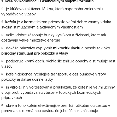
1. Kofeín v kombinácii s esenciálnym olejom Rozmarín
࿔ je kľúčovou aktívnou látkou, ktorá napomáha zmierneniu
vypadávania vlasov
࿔ kofeín
je v kozmetickom priemysle veľmi dobre známy v
ďaka
svojim stimulačným a aktivačným vlastnostiam
࿔ veľmi
dobre zásobuje bunky kyslíkom a živinami, ktoré tak
dostávajú veľké množstvo energie
࿔ dokáže priaznivo
ovplyvniť
mikrocirkuláciu
a pôsobí tak ako
prírodný stimulant pre pokožku a vlasy
࿔ podporuje krvný obeh, rýchlejšie znižuje opuchy a stimuluje rast
vlasov
࿔ kofeín dokonca rýchlejšie transportuje cez bunkové vrstvy
pokožky aj ďalšie účinné látky
࿔ in vitro aj in vivo testovania preukázali, že kofeín je veľmi účinný
v boji proti vypadávaniu vlasov v topických kozmetických
prípravkoch
࿔ okrem toho kofeín efektívnejšie preniká folikulárnou cestou v
porovnaní s dermálnou cestou, čo jeho účinok znásobuje