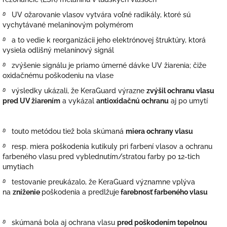
࿔ UV ožarovanie vlasov vytvára voľné radikály, ktoré sú
vychytávané melanínovým polymérom
࿔ a to vedie k reorganizácii jeho elektrónovej štruktúry, ktorá
vysiela odlišný melanínový signál
࿔ zvýšenie signálu je priamo úmerné dávke UV žiarenia; čiže
oxidačnému poškodeniu na vlase
࿔ výsledky ukázali, že KeraGuard výrazne
zvýšil ochranu vlasu
pred UV žiarením
a vykázal
antioxidačnú ochranu
aj po umytí
࿔ touto metódou tiež bola skúmaná
miera ochrany vlasu
࿔ resp. miera poškodenia kutikuly pri farbení vlasov a ochranu
farbeného vlasu pred vyblednutím/stratou farby po 12-tich
umytiach
࿔ testovanie preukázalo, že KeraGuard významne vplýva
na
zníženie
poškodenia a predlžuje
farebnosť farbeného vlasu
࿔ skúmaná bola aj ochrana vlasu
pred poškodením tepelnou