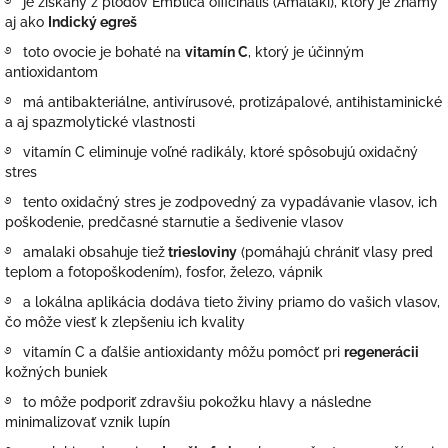
࿔ je získaný z plodov Emblica officinalis (Amalaki), ktorý je známy
aj ako
Indický egreš
࿔ toto ovocie je bohaté na
vitamín C
, ktorý je účinným
antioxidantom
࿔ má antibakteriálne, antivírusové, protizápalové, antihistaminické
a aj spazmolytické vlastnosti
࿔ vitamín C eliminuje
voľné radikály, ktoré spôsobujú oxidačný
stres
࿔ tento oxidačný stres je zodpovedný za vypadávanie vlasov, ich
poškodenie, predčasné starnutie a šedivenie vlasov
࿔ amalaki obsahuje tiež
triesloviny
(pomáhajú chrániť vlasy pred
teplom a fotopoškodením),
fosfor,
železo,
vápnik
࿔ a lokálna
aplikácia dodáva tieto živiny priamo do vašich vlasov,
čo
môže viesť k zlepšeniu ich kvality
࿔ v
itamín C a ďalšie antioxidanty môžu pomôcť pri
regenerácii
kožných buniek
࿔ to
môže podporiť zdravšiu pokožku hlavy a následne
minimalizovať vznik lupín