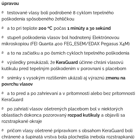
úpravou
࿔ testované vlasy boli podrobené
8 cyklom
tepelného
poškodenia spôsobeného žehličkou
࿔ a to pri teplote
200 ºC
počas
1 minúty a 30 sekúnd
࿔ stupeň poškodenia vlasov bol hodnotený Elektrónovou
mikroskopiou (FEI Quanta 400 FEG_ESEM/EDAX Pegasus X4M)
࿔ a to na začiatku a po ôsmich cykloch tepelného poškodenia
࿔ výsledky preukázali, že
KeraGuard
účinne chráni vlasovú
kutikulu pred tepelným poškodením v porovnaní s placebom
࿔ snímky s vysokým rozlíšením ukázali aj výraznú
zmenu na
povrchu vlasov
࿔ a to pred a po zahrievaní a v prítomnosti alebo bez prítomnosti
KeraGuard
࿔ po zahriatí
vlasov
ošetrených placebom bol v niektorých
oblastiach dokonca pozorovaný
rozpad kutikuly
a objavili sa
rozstrapkané okraje
࿔ pričom vlasy ošetrené prípravkom s obsahom KeraGuard boli
chránené a šupinatá vrstva bola plochejšia (nebola rozstrapkaná)