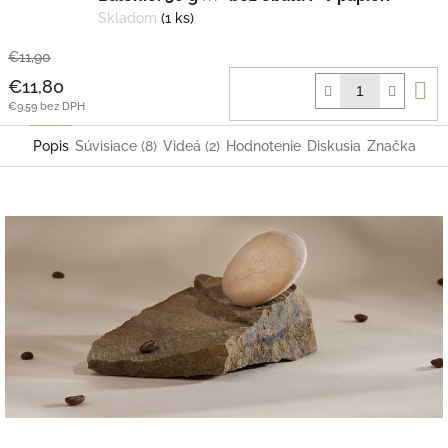
Skladom
(1 ks)
€11,90
D
€11,80
k
€9,59 bez DPH
Popis
Súvisiace (8)
Videá (2)
Hodnotenie
Diskusia
Značka