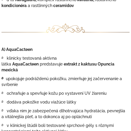
kondicionéra
a rastlinných
ceramidov
A) AquaCacteen
࿔ klinicky testovaná aktívna
látka
AquaCacteen
predstavuje
extrakt z kaktusu Opuncia
mexická
࿔
upokojuje podráždenú pokožku, zmierňuje jej začervenanie a
svrbenie
࿔ ochraňuje a spevňuje kožu po vystavení UV žiareniu
࿔ dodáva pokožke vodu viažúce látky
࿔ vďaka nim je zabezpečená dlhotrvajúca hydratácia, pevnejšia
a vitálnejšia pleť, a to dokonca aj po opláchnutí
࿔ v klinickej štúdii boli testované sprchové gély s rôznymi