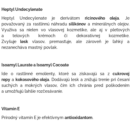
Heptyl Undecylenate
Heptyl Undecylenate je derivátom
ricínového oleja
. Je
považovaný za rastlinnú náhradu
silikónov
a minerálnych olejov.
Využíva sa nielen vo vlasovej kozmetike, ale aj v pleťových
a telových krémoch či dekoratívnej kozmetike.
Zvyšuje
lesk
vlasov, premasťuje, ale zároveň je ľahký a
nezanecháva mastný povlak.
Isoamyl Laurate a Isoamyl Cocoate
Ide o rastlinné emolienty, ktoré sa získavajú sa z
cukrovej
repy
a
kokosového oleja
. Dodávajú lesk a znižujú trenie pri česaní
suchých a mokrých vlasov, čím ich chránia pred poškodením
a umožňujú ľahšie rozčesávanie.
Vitamín E
Prírodný vitamín E je efektívnym
antioxidantom
.