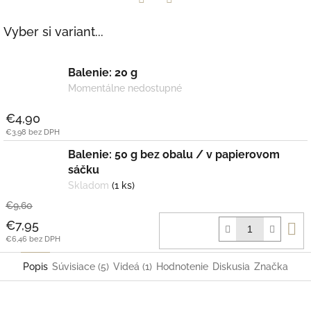
Facebook
Twitter
Vyber si variant...
Balenie: 20 g
Momentálne nedostupné
€4,90
€3,98 bez DPH
Balenie: 50 g bez obalu / v papierovom
sáčku
Skladom
(1 ks)
€9,60
D
€7,95
k
€6,46 bez DPH
Popis
Súvisiace (5)
Videá (1)
Hodnotenie
Diskusia
Značka