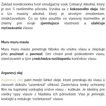
Základ kondicionéra tvorí emulgačný vosk Cetearyl Alkohol, ktorý
je 100 % rastlinného pôvodu. Vyrába sa z
kokosového oleja
. Ide
o tzv. mastný alkohol, ktorý je skvelým emolientom,
zmäkčovadlom. Čo sa týka použitia vo vlasovej kozmetike, je
známy pre svoje
zjemňujúce
vlastnosti a
uľahčuje
rozčesávanie
vlasov.
Muru muru maslo
Muru muru maslo penetruje hlboko do vnútra vlasu a zlepšuje
jeho
pružnosť
a
pevnosť
, čím chráni pred poškodením vlasu,
stenčovaním a tým p
redchádza rozštiepeniu
končekov vlasu.
Arganový olej
Arganový olej
patrí medzi ľahké oleje, ktoré prenikajú do vlasu a
zároveň dokážu “uzamknúť” vlhkosť. Zanecháva tenký ochranný
film na šupinatej vonkajšej vrstve vlasu – kutikule. Je ideálny pre
všetky typy vlasov z hľadiska ich pórovitosti. Vlas je jemnejší,
lesklejší a redukuje “rozlietanosť” vlasov.