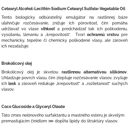
Cetearyl Alcohol-Lecithin-Sodium Cetearyl Sulfate-Vegetable Oil
Tento biologicky odbúrateľný emulgátor na rastlinnej báze
uľahnčuje rozčesávanie, znižuje ich pórovitosť, čím pomáha
udržiavať vo vlase
vlhkosť
a predchádzať tak ich poškodeniu,
vysúšaniu, lámaniu a „krepovitosti“. Tvorí
ochrannú vrstvu
pre
mechanicky, tepelne či chemicky poškodené vlasy, ale zároveň
ich nezaťažuje.
Brokolicový olej
Brokolicový olej je skvelou
rastlinnou alternatívou silikónov
.
Uhladzuje povrch vlasu, čím zlepšuje rozčesávanie vlasov, zvyšuje
ich
lesk
a zároveň redukuje „krepovitosť“ a „rozlietanosť“ suchých
vlasov.
Coco Glucoside a Glyceryl Oleate
Táto zmes neiónového surfaktantu a mastného esteru je skvelým
premasťujúcim činidlom
⋙
dopĺňa lipidy do štruktúry vlasov.