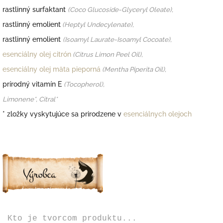
rastlinný surfaktant
(
Coco Glucoside-Glyceryl Oleate),
rastlinný emolient
(Heptyl Undecylenate),
rastlinný emolient
(Isoamyl Laurate-Isoamyl Cocoate),
esenciálny olej citrón
(Citrus Limon Peel Oil),
esenciálny olej mäta pieporná
(
Mentha Piperita Oil),
prírodný vitamín E
(Tocopherol),
Limonene
*, Citral
*
*
zložky vyskytujúce sa prirodzene v
esenciálnych olejoch
Kto je tvorcom produktu...