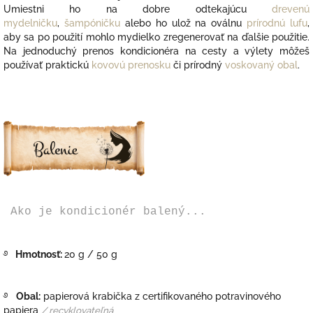
Umiestni ho na dobre odtekajúcu
drevenú
mydelničku
,
šampóničku
alebo ho ulož na oválnu
prírodnú lufu
,
aby sa po použití mohlo mydielko zregenerovať na ďalšie použitie.
Na jednoduchý prenos kondicionéra na cesty a výlety môžeš
používať praktickú
kovovú prenosku
či prírodný
voskovaný obal
.
Ako je kondicionér balený...
࿔
Hmotnosť:
20 g / 50 g
࿔
Obal:
papierová krabička z certifikovaného potravinového
papiera
/ recyklovateľná