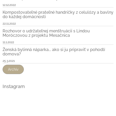
12.12.2022
Kompostovateľné prateľné handričky z celulózy a bavlny
do každej domácnosti
22.11.2022
Rozhovor o udržateľnej menštruácii s Lindou
Moróczovou z projektu Mesačnica
11.1.2022
Ženská bylinná náparka... ako si ju pripraviť v pohodlí
domova?
25.3.2021
Archív
Instagram