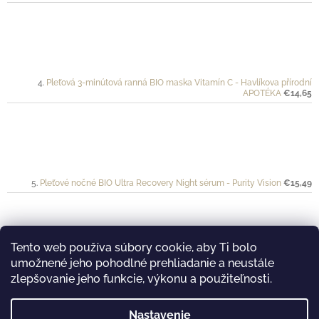
Pleťová 3-minútová ranná BIO maska Vitamín C - Havlíkova přírodní
APOTÉKA
€14,65
Pleťové nočné BIO Ultra Recovery Night sérum - Purity Vision
€15,49
Tento web používa súbory cookie, aby Ti bolo
umožnené jeho pohodlné prehliadanie a neustále
Ochranný krém pre športovkyne a športovcov VÉLO - Mylo
€20
zlepšovanie jeho funkcie, výkonu a použiteľnosti.
Nastavenie
࿔ Prijímame online platby...
࿔ Nakukni aj na náš Youtube kanál...