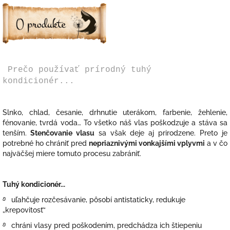
Prečo používať prírodný tuhý
kondicionér...
Slnko, chlad, česanie, drhnutie uterákom, farbenie, žehlenie,
fénovanie, tvrdá voda… To všetko náš vlas poškodzuje a stáva sa
tenším.
Stenčovanie vlasu
sa však deje aj prirodzene. Preto je
potrebné ho chrániť pred
nepriaznivými vonkajšími vplyvmi
a v čo
najväčšej miere tomuto procesu zabrániť.
Tuhý kondicionér...
࿔
u
ľahčuje rozčesávanie, pôsobí antistaticky, redukuje
„krepovitosť“
࿔
chráni vlasy pred poškodením, predchádza ich štiepeniu