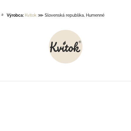
࿔
Výrobca:
Kvitok
⋙ Slovenská republika, Humenné
Z
á
p
ä
t
i
e