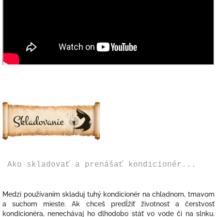
Ako skladovať a prenášať kondicionér...
Medzi používaním skladuj tuhý kondicionér na chladnom, tmavom
a suchom mieste. Ak chceš predĺžiť životnosť a čerstvosť
kondicionéra, nenechávaj ho dlhodobo stáť vo vode či na slnku.