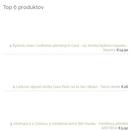
Top 6 produktov
Bylinná zmes Uvoľnenie pôrodných ciest - na ženskú bylinnú náparku -
Steamy
€14,90
Látkové slipové vložky Gaia Pads (10 ks bez obalu) - Tierra Verde
€26
Ošetrujúca a čistiaca 3-minútová ranná BIO maska - Havlíkova přírodní
APOTÉKA
€5,92