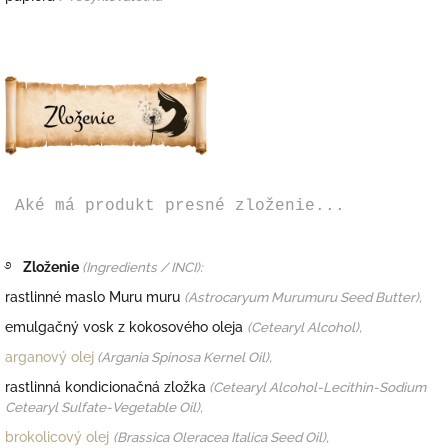
Aké má produkt presné zloženie...
࿔
Zloženie
(Ingredients / INCI):
rastlinné maslo Muru muru
(Astrocaryum Murumuru Seed Butter),
emulgačný vosk z kokosového oleja
(
Cetearyl Alcohol),
arganový olej
(Argania Spinosa Kernel Oil),
rastlinná kondicionačná zložka
(Cetearyl Alcohol-Lecithin-Sodium
Cetearyl Sulfate-Vegetable Oil),
brokolicový olej
(Brassica Oleracea Italica Seed Oil),