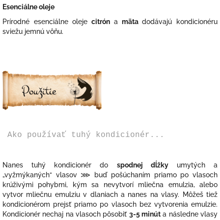
Esenciálne oleje
Prírodné esenciálne oleje
citrón
a
mäta
dodávajú kondicionéru
sviežu jemnú vôňu.
Ako používať tuhý kondicionér...
Nanes tuhý kondicionér do
spodnej dĺžky
umytých a
„vyžmýkaných“ vlasov
⋙
buď pošúchaním priamo po vlasoch
krúživými pohybmi, kým sa nevytvorí mliečna emulzia, alebo
vytvor mliečnu emulziu v dlaniach a nanes na vlasy. Môžeš tiež
kondicionérom prejsť priamo po vlasoch bez vytvorenia emulzie.
Kondicionér nechaj na vlasoch pôsobiť
3-5 minút
a následne vlasy