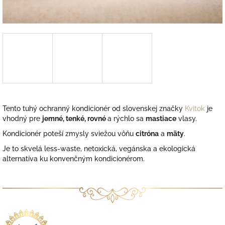
Tento tuhý ochranný kondicionér od slovenskej značky
Kvitok
je
vhodný pre
jemné, tenké, rovné
a rýchlo sa
mastiace
vlasy.
Kondicionér poteší zmysly sviežou vôňu
citróna
a
mäty
.
Je to skvelá less-waste, netoxická, vegánska a ekologická
alternatíva ku konvenčným kondicionérom.