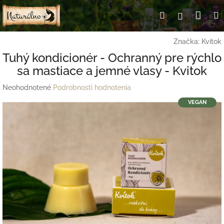
Prejsť
Nák
Hľadať
Prihlásen
na
obsah
koší
Značka:
Kvitok
Tuhý kondicionér - Ochranný pre rýchlo
sa mastiace a jemné vlasy - Kvitok
Priemerné
Neohodnotené
Podrobnosti hodnotenia
hodnotenie
VEGAN
produktu
je
0,0
z
5
hviezdičiek.