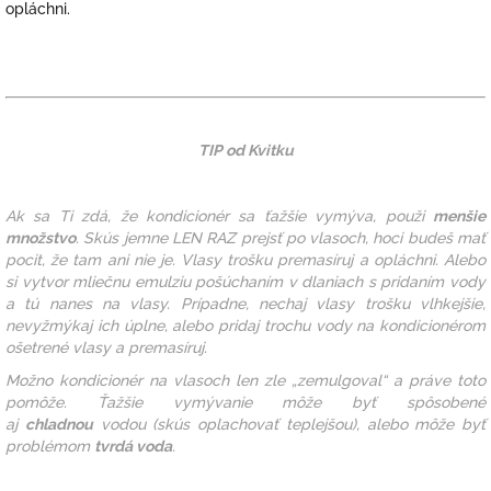
opláchni.
TIP od Kvitku
Ak sa Ti zdá, že kondicionér sa ťažšie vymýva, použi
menšie
množstvo
. Skús jemne LEN RAZ prejsť po vlasoch, hoci budeš mať
pocit, že tam ani nie je. Vlasy trošku premasíruj a opláchni. Alebo
si vytvor mliečnu emulziu pošúchaním v dlaniach s pridaním vody
a tú nanes na vlasy.
Prípadne, nechaj vlasy trošku vlhkejšie,
nevyžmýkaj ich úplne, alebo pridaj trochu vody na kondicionérom
ošetrené vlasy a premasíruj.
Možno kondicionér na vlasoch len zle „zemulgoval“ a práve toto
pomôže.
Ťažšie vymývanie môže byť spôsobené
aj
chladnou
vodou (skús oplachovať teplejšou), alebo môže byť
problémom
tvrdá voda
.