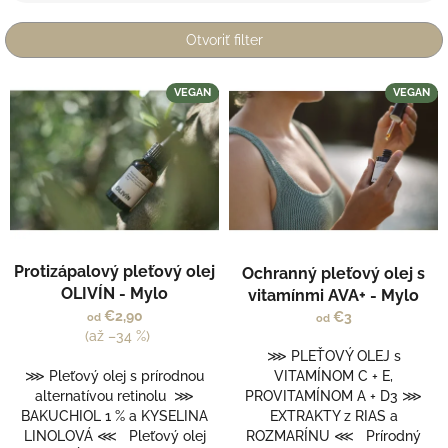
i
e
Otvoriť filter
p
r
V
VEGAN
VEGAN
o
ý
d
p
u
i
k
s
t
p
o
r
v
o
Priemerné
d
Protizápalový pleťový olej
Ochranný pleťový olej s
hodnotenie
u
OLIVÍN - Mylo
produktu
vitamínmi AVA+ - Mylo
k
je
€2,90
€3
od
od
t
5,0
(až –34 %)
o
z
⋙ PLEŤOVÝ OLEJ s
v
5
⋙ Pleťový olej s prírodnou
VITAMÍNOM C + E,
hviezdičiek.
alternatívou retinolu ⋙
PROVITAMÍNOM A + D3 ⋙
BAKUCHIOL 1 % a KYSELINA
EXTRAKTY z RIAS a
LINOLOVÁ ⋘ Pleťový olej
ROZMARÍNU ⋘ Prírodný