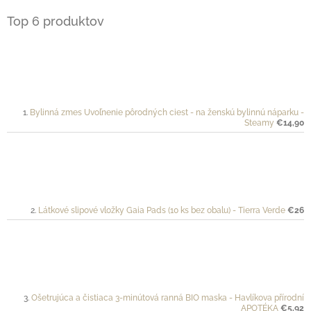
Top 6 produktov
Bylinná zmes Uvoľnenie pôrodných ciest - na ženskú bylinnú náparku -
Steamy
€14,90
Látkové slipové vložky Gaia Pads (10 ks bez obalu) - Tierra Verde
€26
Ošetrujúca a čistiaca 3-minútová ranná BIO maska - Havlíkova přírodní
APOTÉKA
€5,92