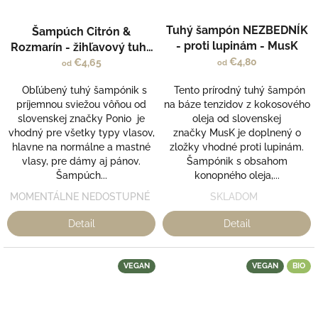
Priemerné
Tuhý šampón NEZBEDNÍK
Šampúch Citrón &
hodnotenie
- proti lupinám - MusK
produktu
Rozmarín - žihľavový tuhý
je
€4,80
šampón - Ponio
€4,65
od
od
4,2
z
Obľúbený tuhý šampónik s
Tento prírodný tuhý šampón
5
príjemnou sviežou vôňou od
na báze tenzidov z kokosového
hviezdičiek.
slovenskej značky Ponio je
oleja od slovenskej
vhodný pre všetky typy vlasov,
značky MusK je doplnený o
hlavne na normálne a mastné
zložky vhodné proti lupinám.
vlasy, pre dámy aj pánov.
Šampónik s obsahom
Šampúch...
konopného oleja,...
MOMENTÁLNE NEDOSTUPNÉ
SKLADOM
Detail
Detail
VEGAN
VEGAN
BIO