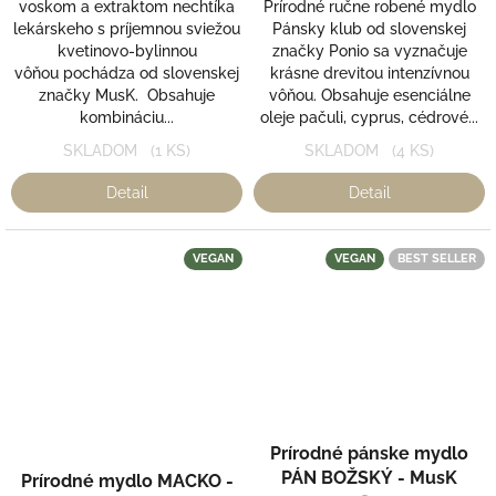
voskom a extraktom nechtíka
Prírodné ručne robené mydlo
lekárskeho s príjemnou sviežou
Pánsky klub od slovenskej
kvetinovo-bylinnou
značky Ponio sa vyznačuje
vôňou pochádza od slovenskej
krásne drevitou intenzívnou
značky MusK. Obsahuje
vôňou. Obsahuje esenciálne
kombináciu...
oleje pačuli, cyprus, cédrové...
SKLADOM
(1 KS)
SKLADOM
(4 KS)
Detail
Detail
VEGAN
VEGAN
BEST SELLER
Prírodné pánske mydlo
PÁN BOŽSKÝ - MusK
Prírodné mydlo MACKO -