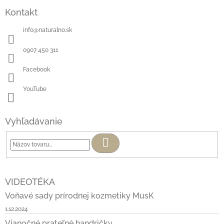
Kontakt
info
@
naturalno.sk
0907 450 311
Facebook
YouTube
Vyhľadávanie
Hľadať
VIDEOTÉKA
Voňavé sady prírodnej kozmetiky MusK
1.12.2024
Vianočné prateľné handričky