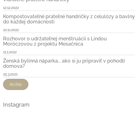
12.12.2022
Kompostovateľné prateľné handričky z celulózy a bavlny
do každej domácnosti
22.11.2022
Rozhovor o udržateľnej menštruácii s Lindou
Moróczovou z projektu Mesačnica
11.1.2022
Ženská bylinná náparka... ako si ju pripraviť v pohodlí
domova?
25.3.2021
Archív
Instagram