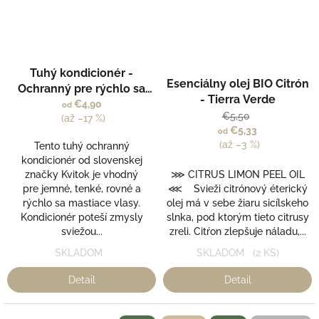
Priemerné
Tuhý kondicionér -
hodnotenie
Esenciálny olej BIO Citrón
Ochranný pre rýchlo sa
produktu
- Tierra Verde
mastiace a jemné vlasy -
€4,90
od
je
€5,50
(až –17 %)
Kvitok
5,0
€5,33
od
z
(až –3 %)
Tento tuhý ochranný
5
kondicionér od slovenskej
hviezdičiek.
značky Kvitok je vhodný
⋙ CITRUS LIMON PEEL OIL
pre jemné, tenké, rovné a
⋘ Svieži citrónový éterický
rýchlo sa mastiace vlasy.
olej má v sebe žiaru sicílskeho
Kondicionér poteší zmysly
slnka, pod ktorým tieto citrusy
sviežou...
zreli. Citŕon zlepšuje náladu,...
SKLADOM
SKLADOM
(2 KS)
Detail
Detail