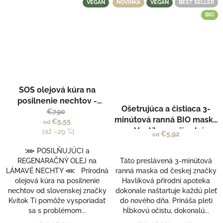
VEGAN
NOVINKA
VEGAN
BEST SELLER
BIO
SOS olejová kúra na
posilnenie nechtov -
Ošetrujúca a čistiaca 3-
Kvitok
€7,90
minútová ranná BIO maska
€5,55
od
- Havlíkova přírodní
(až –29 %)
€5,92
od
APOTÉKA
⋙ POSILŇUJÚCI a
REGENARAČNÝ OLEJ na
Táto preslávená 3-minútová
LÁMAVÉ NECHTY ⋘ Prírodná
ranná maska od českej značky
olejová kúra na posilnenie
Havlíková přírodní apoteka
nechtov od slovenskej značky
dokonale naštartuje každú pleť
Kvitok Ti pomôže vysporiadať
do nového dňa. Prináša pleti
sa s problémom...
hĺbkovú očistu, dokonalú...