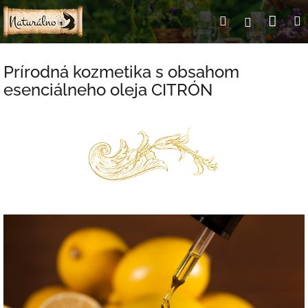
Prejsť
Nák
Hľadať
Prihlásen
na
obsah
koší
Prírodná kozmetika s obsahom
esenciálneho oleja CITRÓN