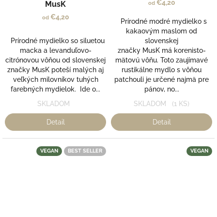
€4,20
MusK
od
€4,20
od
Prírodné modré mydielko s
kakaovým maslom od
Prírodné mydielko so siluetou
slovenskej
macka a levanduľovo-
značky MusK má korenisto-
citrónovou vôňou od slovenskej
mätovú vôňu. Toto zaujímavé
značky MusK poteší malých aj
rustikálne mydlo s vôňou
veľkých milovníkov tuhých
patchouli je určené najmä pre
farebných mydielok. Ide o...
pánov, no...
SKLADOM
SKLADOM
(1 KS)
Detail
Detail
VEGAN
BEST SELLER
VEGAN