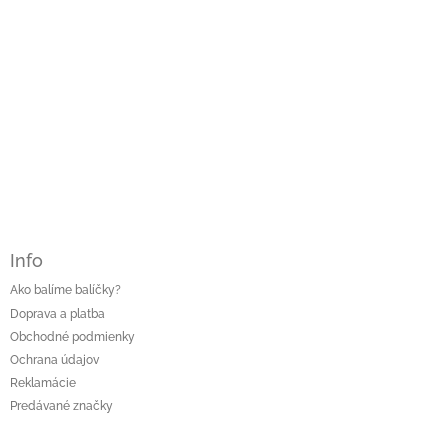
ý
p
i
s
u
Info
Ako balíme balíčky?
Doprava a platba
Obchodné podmienky
Ochrana údajov
Reklamácie
Predávané značky