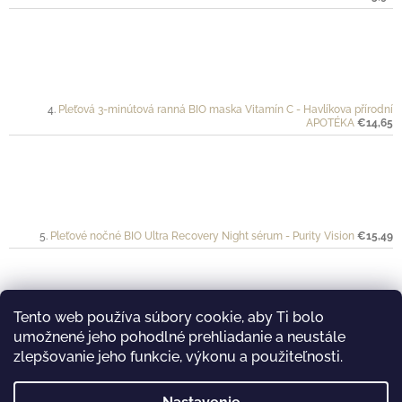
Pleťová 3-minútová ranná BIO maska Vitamín C - Havlíkova přírodní
APOTÉKA
€14,65
Pleťové nočné BIO Ultra Recovery Night sérum - Purity Vision
€15,49
Tento web používa súbory cookie, aby Ti bolo
umožnené jeho pohodlné prehliadanie a neustále
Ochranný krém pre športovkyne a športovcov VÉLO - Mylo
€20
zlepšovanie jeho funkcie, výkonu a použiteľnosti.