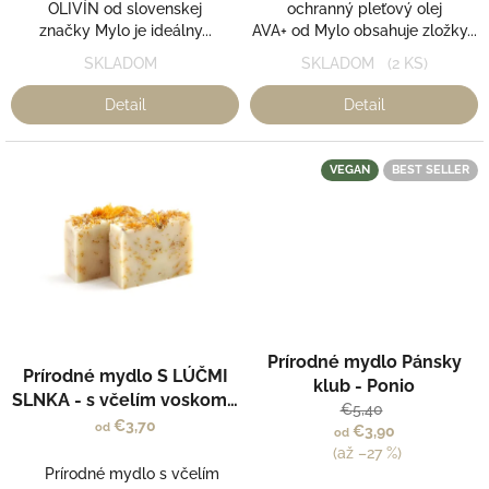
OLIVÍN od slovenskej
ochranný pleťový olej
značky Mylo je ideálny...
AVA+ od Mylo obsahuje zložky...
SKLADOM
SKLADOM
(2 KS)
Detail
Detail
VEGAN
BEST SELLER
Prírodné mydlo Pánsky
Prírodné mydlo S LÚČMI
klub - Ponio
SLNKA - s včelím voskom -
€5,40
MusK
€3,70
od
€3,90
od
(až –27 %)
Prírodné mydlo s včelím