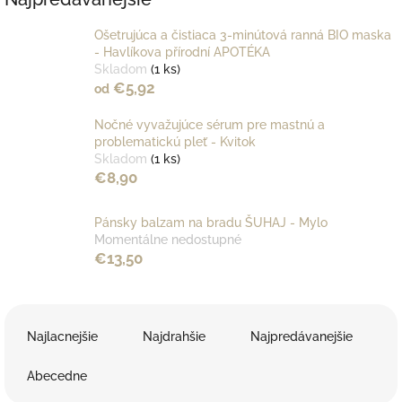
Ošetrujúca a čistiaca 3-minútová ranná BIO maska
- Havlíkova přírodní APOTÉKA
Skladom
(1 ks)
€5,92
od
Nočné vyvažujúce sérum pre mastnú a
problematickú pleť - Kvitok
Skladom
(1 ks)
€8,90
Pánsky balzam na bradu ŠUHAJ - Mylo
Momentálne nedostupné
€13,50
R
a
Najlacnejšie
Najdrahšie
Najpredávanejšie
d
e
Abecedne
n