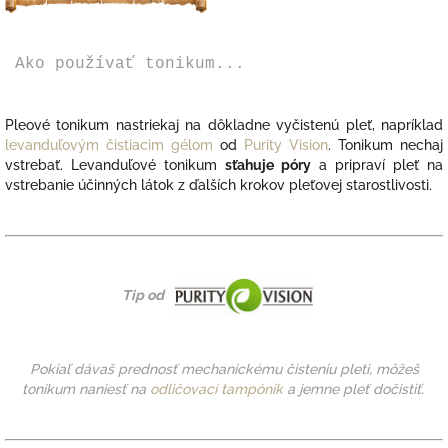
Ako používať tonikum...
Pleové tonikum nastriekaj na dôkladne vyčistenú pleť, napríklad
levanduľovým čistiacim gélom
od
Purity Vision
. Tonikum nechaj
vstrebať.
Levanduľové tonikum
sťahuje póry
a pripraví pleť na
vstrebanie účinných látok z ďalších krokov pleťovej starostlivosti.
Tip od
Pokiaľ dávaš prednosť mechanickému čisteniu pleti, môžeš
tonikum naniesť na
odličovací tampónik
a jemne pleť dočistiť.