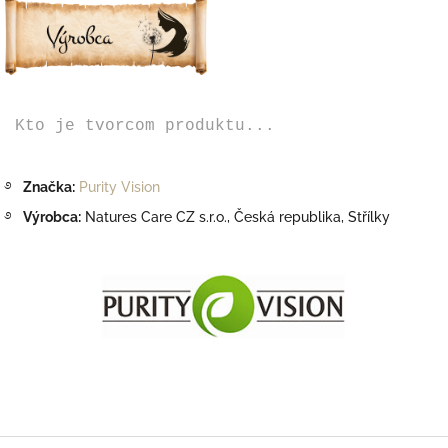
Kto je tvorcom produktu...
࿔
Značka:
Purity Vision
࿔
Výrobca:
Natures Care CZ s.r.o.,
Česká republika, Střílky
Z