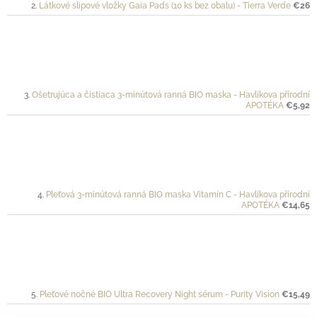
Látkové slipové vložky Gaia Pads (10 ks bez obalu) - Tierra Verde
€26
Ošetrujúca a čistiaca 3-minútová ranná BIO maska - Havlíkova přírodní
APOTÉKA
€5,92
Pleťová 3-minútová ranná BIO maska Vitamín C - Havlíkova přírodní
APOTÉKA
€14,65
Pleťové nočné BIO Ultra Recovery Night sérum - Purity Vision
€15,49