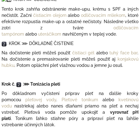
Tento krok zahŕňa odstránenie make-upu, krému s SPF a iných
nečistôt. Začni
čistiacim olejom
alebo
odličovacím mliekom
, ktoré
efektívne rozpustia make-up a ostatné nečistoty. Následne všetko
zotri z tváre
odličovacím
tampónom
alebo
uteráčikom
navhlčeným v teplej vode.
. KROK ⋙ DÔKLADNÉ ČISTENIE
Na dočistenie pleti môžeš použiť
čistiaci gél
alebo
tuhý face bar
.
Na dočistenie a premasírovanie pleti môžeš použiť aj
konjakovú
hubku
. Potom opláchni pleť vlažnou vodou a jemne ju osuš.
Krok č.
⋙ Tonizácia pleti
Po dôkladnom vyčistení priprav pleť na ďalšie kroky
pomocou
pleťovej vody
.
Pleťové tonikum
alebo
kvetinovú
vodu
nastriekaj alebo nanes dlaňami priamo na pleť a nechaj
vstrebať. Pleťová voda pomôže upokojiť a
vyrovnať pH
pleti
.
Tonikum ľahko stiahne póry a pripraví pleť na ľahšie
vstrebanie účinných látok.