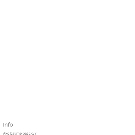
á
p
ä
t
i
e
Info
Ako balíme balíčky?