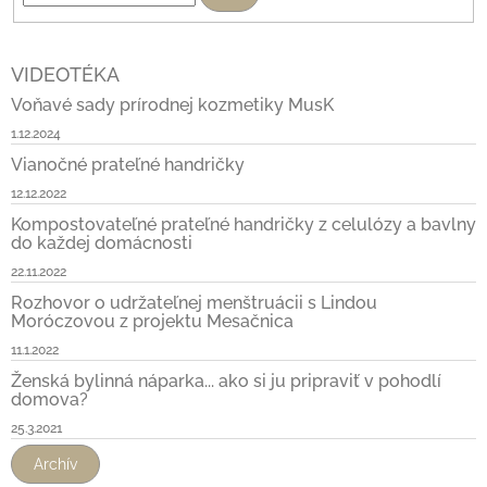
VIDEOTÉKA
Voňavé sady prírodnej kozmetiky MusK
1.12.2024
Vianočné prateľné handričky
12.12.2022
Kompostovateľné prateľné handričky z celulózy a bavlny
do každej domácnosti
22.11.2022
Rozhovor o udržateľnej menštruácii s Lindou
Moróczovou z projektu Mesačnica
11.1.2022
Ženská bylinná náparka... ako si ju pripraviť v pohodlí
domova?
25.3.2021
Archív