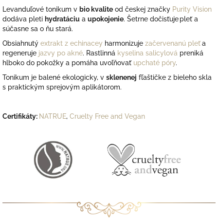
Levanduľové tonikum v
bio kvalite
od českej značky
Purity Vision
dodáva pleti
hydratáciu
a
upokojenie
. Šetrne
dočisťuje pleť a
súčasne sa o ňu stará
.
Obsiahnutý
extrakt z echinacey
harmonizuje
začervenanú pleť
a
regeneruje
jazvy po akné
. Rastlinná
kyselina salicylová
preniká
hlboko do pokožky a pomáha uvoľňovať
upchaté póry
.
Tonikum je balené ekologicky, v
sklenenej
fľaštičke z bieleho skla
s praktickým sprejovým aplikátorom.
Certifikáty:
NATRUE
,
Cruelty Free and Vegan