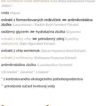
bio kvetinová voda damašská ruža
(Rosa Damascena Flower
Water)*,
voda
(
Aqua),
extrakt z fermentovaných redkvičiek ⋙ antimikrobiálna
zložka
(Leuconosoc / Radish Root Ferment Filtrate),
rastlinný glycerín
⋙ hydratačná zložka
(Glycerin),
extrakt z kôry vŕby
⋙ prirodzený zdroj
kyseliny
salicylovej
(Salix Nigra Bark Extract),
extrakt z chia semienok
(
Salvia Hispanica Seed Extract),
extrakt z echinacey
(
Ech
inacea Purpurea Extract),
antimikrobiálna zložka
(
Lactobacillus Ferment),
Citronellol**, Geraniol**, Linalool**
* z kontrolovaného ekologického poľnohospodárstva
** prirodzená súčasť kvetovej vody