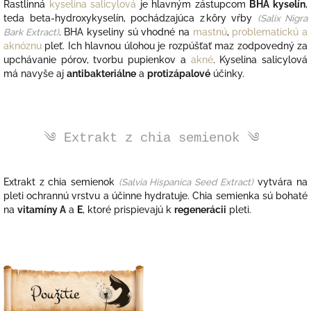
Rastlinná
kyselina salicylová
je hlavným zástupcom
BHA kyselín
,
teda beta-hydroxykyselín, pochádzajúca z kôry vŕby
(Salix Nigra
Bark Extract)
. BHA kyseliny sú vhodné na
mastnú
,
problematickú a
aknóznu
pleť
. Ich hlavnou úlohou je rozpúšťať maz zodpovedný za
upchávanie pórov, tvorbu pupienkov a
akné
. Kyselina salicylová
má navyše aj
antibakteriálne
a
protizápalové
účinky.
༄ Extrakt z chia semienok ༄
Extrakt z
chia semienok
(
Salvia Hispanica Seed Extract)
vytvára na
pleti ochrannú vrstvu a účinne hydratuje. Chia semienka sú bohaté
na
vitamíny A
a
E
, ktoré prispievajú k
regenerácii
pleti.