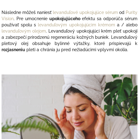
Následne môžeš naniesť
levanduľové upokojujúce sérum
o
d
Purity
Vision
. Pre umocnenie
upokojujúceho
efektu sa odporúča sérum
používať spolu s
levanduľovým upokojujúcim krémom
a / alebo
levanduľovým olejom
. Levanduľový upokojujúci krém pleť upokojí
a zabezpečí prirodzenú regeneráciu kožných buniek. Levanduľový
pleťový olej obsahuje bylinné výťažky, ktoré prispievajú k
rozjasneniu
pleti a chránia ju pred nežiadúcimi vplyvmi okolia.