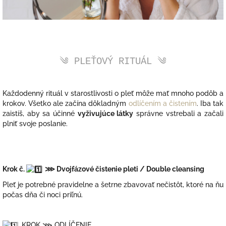
༄ PLEŤOVÝ RITUÁL ༄
Každodenný rituál v starostlivosti o pleť môže mať mnoho podôb a
krokov. Všetko ale začína dôkladným
odlíčením a čistením
. Iba tak
zaistíš, aby sa účinné
vyživujúce látky
správne vstrebali a začali
plniť svoje poslanie.
Krok č.
⋙
Dvojfázové čistenie pleti / Double cleansing
Pleť je potrebné pravidelne a šetrne zbavovať nečistôt, ktoré na ňu
počas dňa či noci priľnú.
. KROK ⋙ ODLÍČENIE