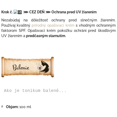
Krok č.
⋙ CEZ DEŇ
⋙ Ochrana pred UV žiarením
Nezabúdaj na dôležitosť ochrany pred slnečným žiarením.
Používaj kvalitný
prírodný opaľovací krém
s vhodným ochranným
faktorom SPF. Opaľovací krém pokožku ochráni pred škodlivým
UV žiarením a
predčasným starnutím
.
Ako je tonikum balené...
࿔
Objem:
100 ml