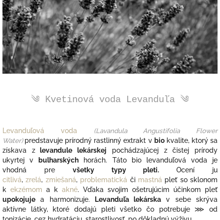
༄ Kvetinová voda Levanduľa ༄
Levanduľová voda
(
Lavandula Angustifolia Flower
Water)
predstavuje prírodný rastlinný extrakt v
bio
kvalite, ktorý sa
získava z
levandule lekárskej
pochádzajúcej
z čistej prírody
ukyrtej v
bulharských
horách. Táto bio levanduľová voda j
e
vhodná pre
všetky typy pleti
.
Ocení ju
citlivá
,
zrelá
,
zmiešaná
,
problematická
či
mastná
pleť so sklonom
k
ekzémom
a k
akné
.
Vďaka svojim ošetrujúcim účinkom pleť
upokojuje
a harmonizuje.
Levanduľa lekárska
v sebe skrýva
aktívne látky, ktoré dodajú pleti všetko čo potrebuje
⋙ od
tonizácie, cez hydratáciu, starostlivosť, po dôkladnú výživu.