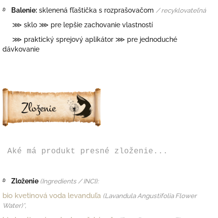
࿔
Balenie:
sklenená fľaštička s rozprašovačom
/ recyklovateľná
⋙ sklo ⋙ pre lepšie zachovanie vlastností
⋙ praktický sprejový aplikátor ⋙ pre jednoduché
dávkovanie
Aké má produkt presné zloženie...
࿔
Zloženie
(Ingredients / INCI):
bio kvetinová voda levanduľa
(
Lavandula Angustifolia Flower
Water)*,