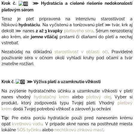
Krok č.
⋙ Hydratácia a cielené riešenie nedokonalostí
pleťovým sérom
Teraz je pleť pripravená na intenzívnu starostlivosť a
hĺbkovú
hydratáciu
. Na vyčistenú a tonizovanú pleť ⋙ tvár, krk aj
dekolt ⋙ nanes
2 až 3 kvapky
pleťového séra
. Sérum nerozotieraj
ako krém, ale
jemne vtláčaj
prstami či dlaňami do pleti a nechaj
vstrebať.
N
ezabúdaj na dôkladnú
starostlivosť v oblasti očí
. P
ravidelné
používanie séra v očnom okolí vyhladí kruhy pod očami a tvár
znateľne rozžiari.
Krok č.
⋙
Výživa pleti a uzamknutie vlhkosti
Na zvýšenie hydratačného účinku a uzamknutie vlhkosti v pleti
nanes vhodný
hydratačný krém
alebo
pleťový olej
. Vyber si
produkt, ktorý zodpovedá typu Tvojej pleti. Vhodný
pleťový
krém
dodá Tvojej potrebnú vlhkosť a zároveň ju ochráni
Tip:
P
re extra porciu hydratácie použi pred nanesením krému
opäť
kvetinovú vodu
. V prípade akné nanes na postihnuté miesta
lokálne
SOS tyčinku
alebo
nechtíkovú zinkovú masť
.