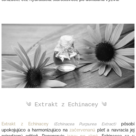
༄
Extrakt z Echinacey ༄
Extrakt z Echinacey
(
Echinacea Purpurea Extract)
pôsobí
upokojujúco a harmonizujúco na
začervenanú
pleť a navracia jej
prirodzený odtieň. R
egeneruje
jazvy po akné
.
Echinacea sa v