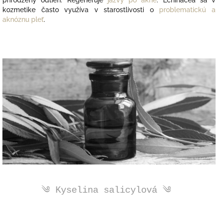
kozmetike často využíva v starostlivosti o
problematickú a
aknóznu pleť
.
༄ Kyselina salicylová ༄