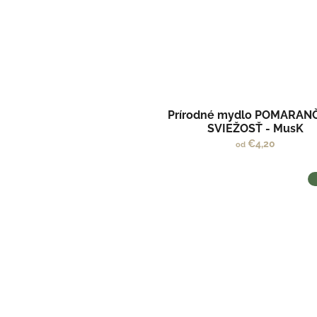
Prírodné mydlo POMARAN
SVIEŽOSŤ - MusK
€4,20
od