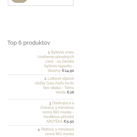
Top 6 produktov
Bylinná zmes
Uvoľnenie pôrodných
ciest - na ženskú
bylinnú náparku -
Steamy
€14,90
Látkové slipové
vložky Gaia Pads (10 ks
bez obalu) - Tierra
Verde
€26
Ošetrujúca a
čistiaca 3-minútová
ranná BIO maska -
Havlíkova přírodní
APOTÉKA
€5,92
Pleťová 3-minútová
ranná BIO maska