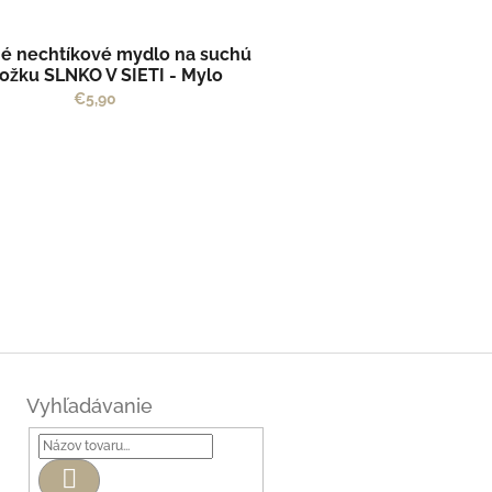
né nechtíkové mydlo na suchú
ožku SLNKO V SIETI - Mylo
€5,90
Vyhľadávanie
Hľadať