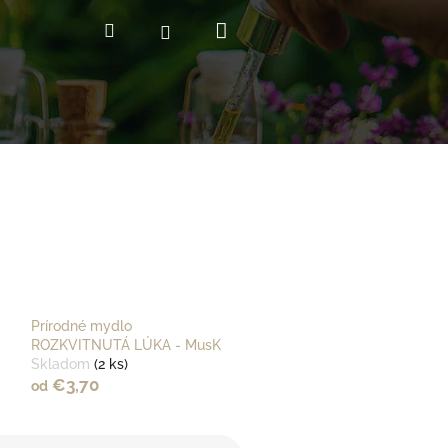
Nákupný
Hľadať
Prihlásenie
košík
Prírodné mydlo
ROZKVITNUTÁ LÚKA - MusK
Skladom
(2 ks)
€3,70
od