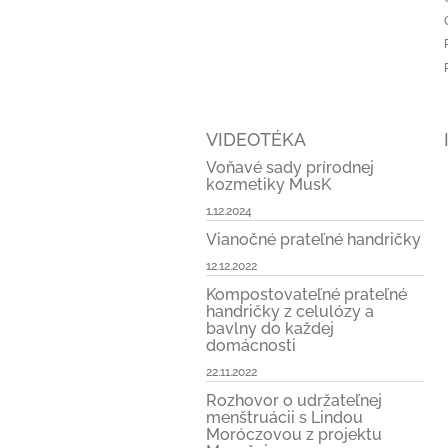
e
VIDEOTÉKA
Voňavé sady prírodnej
kozmetiky MusK
1.12.2024
Vianočné prateľné handričky
12.12.2022
Kompostovateľné prateľné
handričky z celulózy a
bavlny do každej
domácnosti
22.11.2022
Rozhovor o udržateľnej
menštruácii s Lindou
Moróczovou z projektu