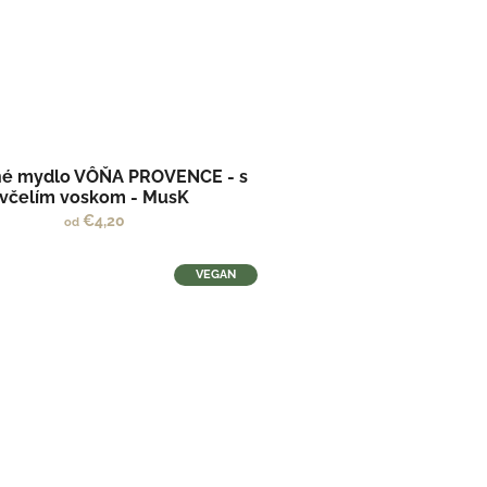
né mydlo VÔŇA PROVENCE - s
včelím voskom - MusK
€4,20
od
VEGAN