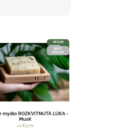
VEGAN
BEST
SELLER
né mydlo ROZKVITNUTÁ LÚKA -
MusK
€3,70
od