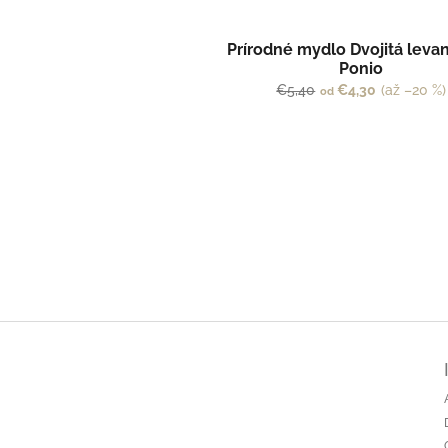
Prírodné mydlo Dvojitá leva
Ponio
€5,40
€4,30
(až –20 %)
od
Z
á
p
ä
t
i