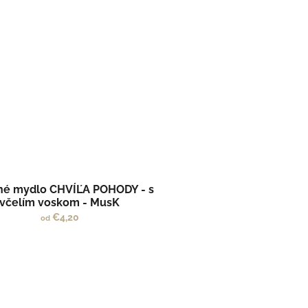
dné mydlo CHVÍĽA POHODY - s
včelím voskom - MusK
€4,20
od