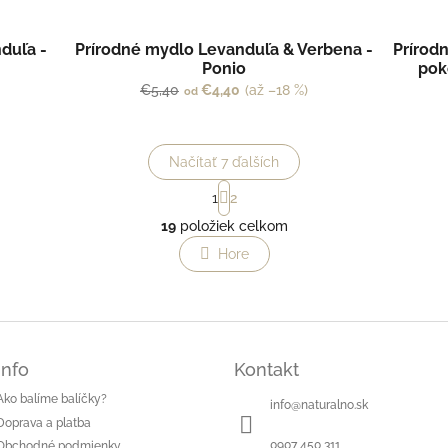
nduľa -
Prírodné mydlo Levanduľa & Verbena -
Prírod
Ponio
pok
€5,40
€4,40
(až –18 %)
od
Načítať 7 ďalších
S
1
2
t
O
r
19
položiek celkom
v
á
l
Hore
n
á
k
o
d
v
a
a
c
n
i
i
e
Info
Kontakt
e
p
Ako balíme balíčky?
r
info
@
naturalno.sk
v
Doprava a platba
k
0907 450 311
Obchodné podmienky