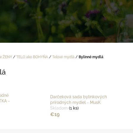
re ŽENY
/
TELO ako BOHYŇA
/
Telové mydlá
/
Bylinné mydlá
lá
odné
Darčeková sada bylinkových
TKA -
prírodných mydiel - MusK
Skladom
(1 ks)
€19