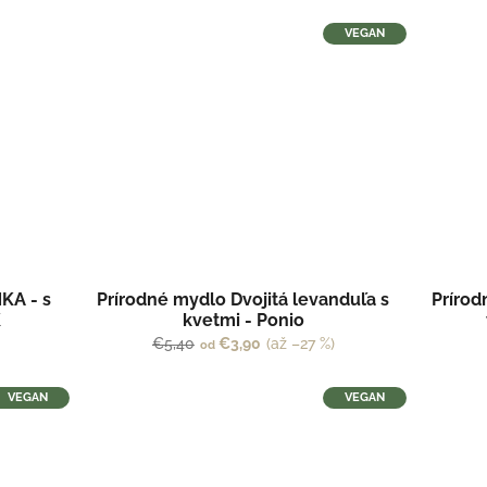
VEGAN
KA - s
Prírodné mydlo Dvojitá levanduľa s
Príro
K
kvetmi - Ponio
€5,40
€3,90
(až –27 %)
od
VEGAN
VEGAN