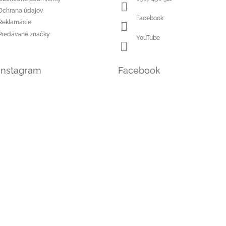
y
Ochrana údajov
v
Facebook
Reklamácie
ý
Predávané značky
p
YouTube
i
s
u
Instagram
Facebook