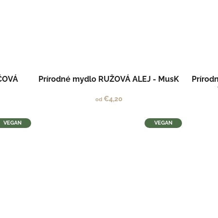
ČOVÁ
Prírodné mydlo RUŽOVÁ ALEJ - MusK
Prírod
€4,20
od
VEGAN
VEGAN