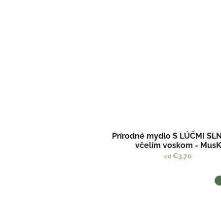
Prírodné mydlo S LÚČMI SLN
včelím voskom - Mus
€3,70
od