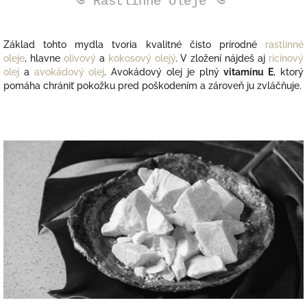
༄ Rastlinné oleje ༄
Základ tohto mydla tvoria kvalitné čisto prírodné
rastlinné
oleje
, hlavne
olivový
a
kokosový olejý
.
V zložení nájdeš aj
ricínový
olej
a
avokádový olej
. Avokádový olej je plný
vitamínu E
, ktorý
pomáha chrániť pokožku pred poškodením a zároveň ju zvláčňuje.