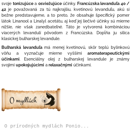
svoje
tonizujúce
a
osviežujúce
účinky.
Francúzska levanduľa 40 /
42
je považovaná za tú najkrajšiu, kvetinovú levanduľu, akú si
bežne predstavujeme, a to preto, že obsahuje špecifický pomer
látok Linanool a Linalyl acetátu, aj keď jej liečivé účinky sú mierne
nižšie, nie však zanedbateľné. Táto je vytvorená kombináciou
viacerých levandulí pôvodom z Francúzska. Dopĺňa ju silica
klasickej bulharskej levandule.
Bulharská levanduľa
má menej kvetinovú, skôr teplú bylinkovú
vôňu a vyznačuje mierne vyššími
aromaterapeutickými
účinkami
. Esenciálny olej z bulharskej levandule je známy
svojimi
upokojujúcimi
a
relaxačnými
účinkami.
O prírodných mydlách Ponio...