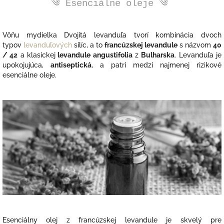
༄ Esenciálne oleje ༄
Vôňu mydielka Dvojitá levanduľa tvorí kombinácia dvoch
typov
levanduľových
silíc, a to
francúzskej levandule
s názvom
40
/ 42
a klasickej
levandule angustifolia
z
Bulharska
. Levanduľa je
upokojujúca,
antiseptická
, a patrí medzi najmenej rizikové
esenciálne oleje.
Esenciálny olej z francúzskej levandule je skvelý pre