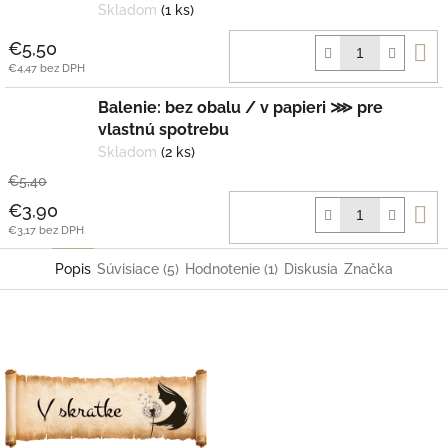
Skladom
(1 ks)
D
€5,50
k
€4,47 bez DPH
Balenie: bez obalu / v papieri ⋙ pre
vlastnú spotrebu
Skladom
(2 ks)
€5,40
D
€3,90
k
€3,17 bez DPH
Popis
Súvisiace (5)
Hodnotenie (1)
Diskusia
Značka