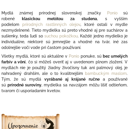
Mydlá známej prírodnej slovenskej značky
Ponio
sú
robené
klasickou metótou za studena
, s vyšším
podielom
prírodných rastlinných olejov
, ktoré ostali v mydle
nezmydelnené. Tieto mydielka sú preto vhodné aj pre suchárov a
sušienky, teda ľudí so
suchou pokožkou
. Každé jedno mydielko je
individuálne, niektoré sú jemnejšie a vhodné na tvár, iné zas
odolnejšie voči vode pri častom používaní.
Všetky mydlá, ktoré sú aktuálne v
Ponio
ponuke, sú
bez umelých
farbív a vôní
, čo si môžeš overiť aj v uvedenom plnom zložení. V
mydlách nie je použitý žiadny živočísny tuk ani palmový olej, je
nahradený drahším, ale o to kvalitnejším
bambuckým maslom
.
Tým, že sú mydlá
vyrábané aj krájané ručne
a používané
sú
prírodné suroviny
, mydielka sa navzájom môžu líšiť odtieňom,
tvarom či usporiadaním kvetov.