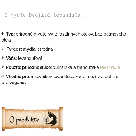
O mydle Dvojitá levanduľa...
࿔
Typ:
prírodné mydlo ⋙ z rastlinných olejov, bez palmového
oleja
࿔
Tvrdosť mydla:
stredná
࿔
Vôňa:
levanduľová
࿔
Použité prírodné silice:
bulharská a francúzska
levanduľa
࿔
Vhodné pre:
milovníkov levandule, ženy, mužov a deti,
aj
pre
vegánov