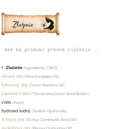
Aké má produkt presné zloženie...
࿔
Zloženie
(Ingredients / INCI):
olivový olej
(Olea Europaea Oil),
kokosový olej
(Cocos Nucifera Oil),
kakaové maslo
(
Theobroma Cacao Seed Butter),
voda
(Aqua),
hydroxid sodný
(
Sodium Hydroxide),
ricínový olej
(
Ricinus Communis Seed Oil),
avokádový olej
(
Persea Gratissima Oil),