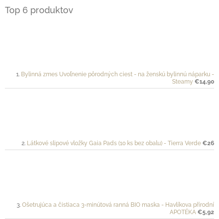
Top 6 produktov
Bylinná zmes Uvoľnenie pôrodných ciest - na ženskú bylinnú náparku -
Steamy
€14,90
Látkové slipové vložky Gaia Pads (10 ks bez obalu) - Tierra Verde
€26
Ošetrujúca a čistiaca 3-minútová ranná BIO maska - Havlíkova přírodní
APOTÉKA
€5,92