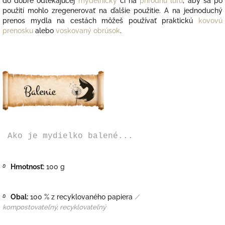
do dobre odtekajúcej
mydelničky
či na
prírodnú lufu
, aby sa po
použití mohlo zregenerovať na ďalšie použitie. A na jednoduchý
prenos mydla na cestách môžeš používať praktickú
kovovú
prenosku
alebo
voskovaný obrúsok
.
Ako je mydielko balené...
࿔
Hmotnosť:
100 g
࿔
Obal:
100 % z recyklovaného papiera
/
kompostovateľný, recyklovateľný