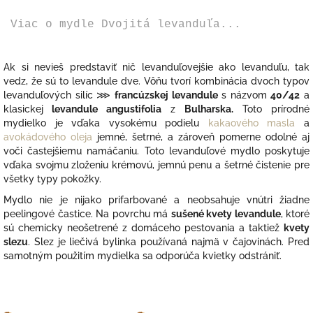
Viac o mydle Dvojitá levanduľa...
Ak si nevieš predstaviť nič levanduľovejšie ako levanduľu, tak
vedz, že sú to levandule dve. Vôňu tvorí kombinácia dvoch typov
levanduľových silíc
⋙
francúzskej levandule
s názvom
40/42
a
klasickej
levandule angustifolia
z
Bulharska.
Toto prírodné
mydielko je vďaka vysokému podielu
kakaového masla
a
avokádového oleja
jemné, šetrné, a zároveň pomerne odolné aj
voči častejšiemu namáčaniu. Toto l
evanduľové mydlo poskytuje
vďaka svojmu zloženiu krémovú, jemnú penu a šetrné čistenie pre
všetky typy pokožky.
Mydlo nie je nijako prifarbované a neobsahuje vnútri žiadne
peelingové častice. Na povrchu má
sušené kvety levandule
, ktoré
sú chemicky neošetrené z domáceho pestovania a taktiež
kvety
slezu
. Slez je liečivá bylinka používaná najmä v čajovinách. Pred
samotným použitím mydielka sa odporúča kvietky odstrániť.