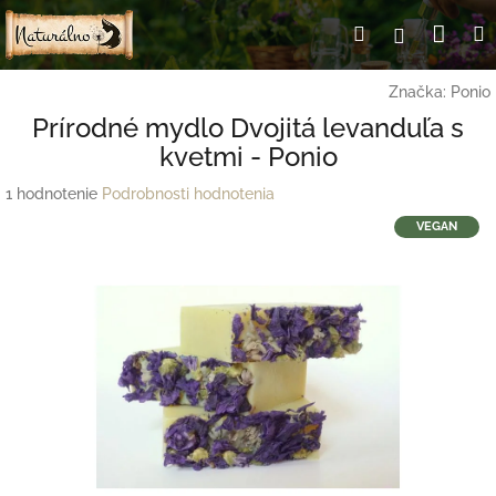
Prejsť
Nák
Hľadať
Prihlásen
na
obsah
koší
Značka:
Ponio
Prírodné mydlo Dvojitá levanduľa s
kvetmi - Ponio
Priemerné
1 hodnotenie
Podrobnosti hodnotenia
hodnotenie
VEGAN
produktu
je
5,0
z
5
hviezdičiek.