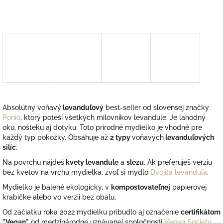
Absolútny voňavý
levanduľový
best-seller od slovensej značky
Ponio
, ktorý poteší všetkých milovníkov levandule. Je lahodný
oku, nošteku aj dotyku. Toto prírodné mydielko je vhodné pre
každý typ pokožky. Obsahuje až
2 typy
voňavých
levanduľových
silíc
.
Na povrchu nájdeš
kvety
levandule
a
slezu
. Ak preferuješ verziu
bez kvetov na vrchu mydielka, zvoľ si mydlo
Dvojitá levanduľa
.
Mydielko je balené ekologicky, v
kompostovateľnej
papierovej
krabičke alebo vo verzii bez obalu.
Od začiatku roka 2022 mydielku pribudlo aj označenie
certifikátom
"Vegan"
od medzinárodne uznávanej spoločnosti
Vegan Society
.