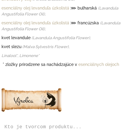
esenciálny olej levanduľa úzkolistá
⋙ bulharská
(Lavandula
Angustifolia Flower Oil),
esenciálny olej levanduľa úzkolistá
⋙ francúzska
(Lavandula
Angustifolia Flower Oil),
kvet levandule
(Lavandula Angustifolia Flower),
kvet slezu
(Malva Sylvestris Flower),
Linalool*, Limonene*
* zložky prirodzene sa nachádzajúce v
esenciálnych olejoch
Kto je tvorcom produktu...