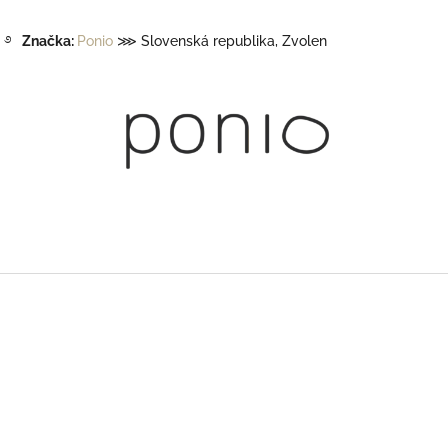
࿔
Značka:
Ponio
⋙
Slovenská republika
, Zvolen
Z
á
p
ä
t
i
e