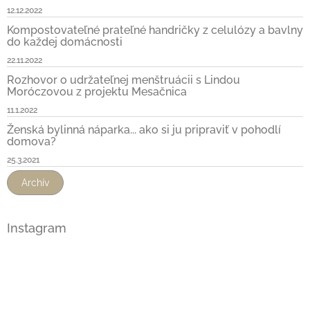
12.12.2022
Kompostovateľné prateľné handričky z celulózy a bavlny
do každej domácnosti
22.11.2022
Rozhovor o udržateľnej menštruácii s Lindou
Moróczovou z projektu Mesačnica
11.1.2022
Ženská bylinná náparka... ako si ju pripraviť v pohodlí
domova?
25.3.2021
Archív
Instagram