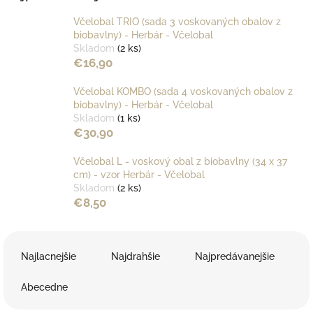
Včelobal TRIO (sada 3 voskovaných obalov z
biobavlny) - Herbár - Včelobal
Skladom
(2 ks)
€16,90
Včelobal KOMBO (sada 4 voskovaných obalov z
biobavlny) - Herbár - Včelobal
Skladom
(1 ks)
€30,90
Včelobal L - voskový obal z biobavlny (34 x 37
cm) - vzor Herbár - Včelobal
Skladom
(2 ks)
€8,50
R
a
Najlacnejšie
Najdrahšie
Najpredávanejšie
d
e
Abecedne
n