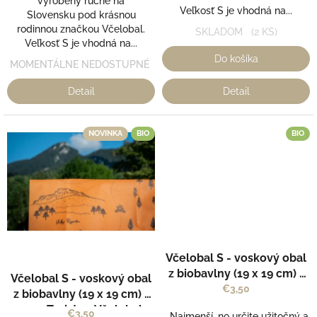
vyrobený ručne na
Veľkosť S je vhodná na...
Slovensku pod krásnou
rodinnou značkou Včelobal.
SKLADOM
(2 KS)
Veľkosť S je vhodná na...
Do košíka
MOMENTÁLNE NEDOSTUPNÉ
Detail
Detail
NOVINKA
BIO
BIO
Včelobal S - voskový obal
z biobavlny (19 x 19 cm) -
Včelobal S - voskový obal
vzor Zvieratká - Včelobal
€3,50
z biobavlny (19 x 19 cm) -
vzor Turista - Včelobal
€3,50
Najmenší, no určite užitočný a