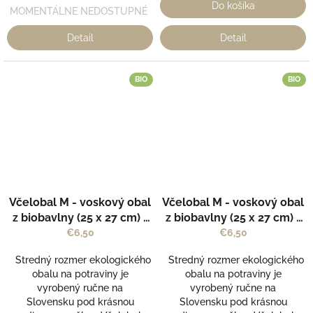
Do košíka
MOMENTÁLNE NEDOSTUPNÉ
Detail
Detail
BIO
BIO
Včelobal M - voskový obal
Včelobal M - voskový obal
z biobavlny (25 x 27 cm) -
z biobavlny (25 x 27 cm) -
vzor Turista - Včelobal
vzor Zvieratká - Včelobal
€6,50
€6,50
Stredný rozmer ekologického
Stredný rozmer ekologického
obalu na potraviny je
obalu na potraviny je
vyrobený ručne na
vyrobený ručne na
Slovensku pod krásnou
Slovensku pod krásnou