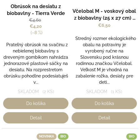
Priemerné
Obrúsok na desiatu z
hodnotenie
Včelobal M - voskový obal
biobavlny - Tierra Verde
produktu
z biobavlny (25 x 27 cm) -
€4,60
je
vzor Folk - Včelobal
€6,50
€4,20
5,0
(–8 %)
z
Stredný rozmer ekologického
5
Prateľný obrúsok na svačinu z
obalu na potraviny je
hviezdičiek.
nebielenej biobavlny s
vyrobený ručne na
dreveným gombíkom nahrádza
Slovensku pod krásnou
jednorazové plastové sáčky na
rodinnou značkou Včelobal.
desiatu. Na rozprestretom
Veľkosť M je vhodná na
obrúsku pohodlne podesiatuješ
zabalenie rožka, desiaty pre
v...
deti...
SKLADOM
(2 KS)
SKLADOM
(1 KS)
Do košíka
Do košíka
Detail
Detail
NOVINKA
BIO
BIO