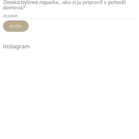
Ženská bylinná náparka... ako si ju pripraviť v pohodlí
domova?
25.3.2021
Archív
Instagram