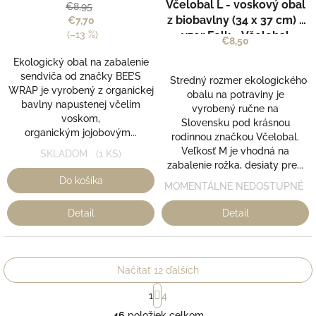
Včelobal L - voskový obal
stredný (25 x 27,5 cm) -
€8,95
z biobavlny (34 x 37 cm) -
€7,70
BEE’S WRAP
(–13 %)
vzor Folk - Včelobal
€8,50
Ekologický obal na zabalenie
sendviča od značky BEE’S
Stredný rozmer ekologického
WRAP je vyrobený z organickej
obalu na potraviny je
bavlny napustenej včelím
vyrobený ručne na
voskom,
Slovensku pod krásnou
organickým jojobovým...
rodinnou značkou Včelobal.
Veľkosť M je vhodná na
SKLADOM
(1 KS)
zabalenie rožka, desiaty pre...
Do košíka
MOMENTÁLNE NEDOSTUPNÉ
Detail
Detail
Načítať 12 ďalších
S
1
4
t
O
r
46
položiek celkom