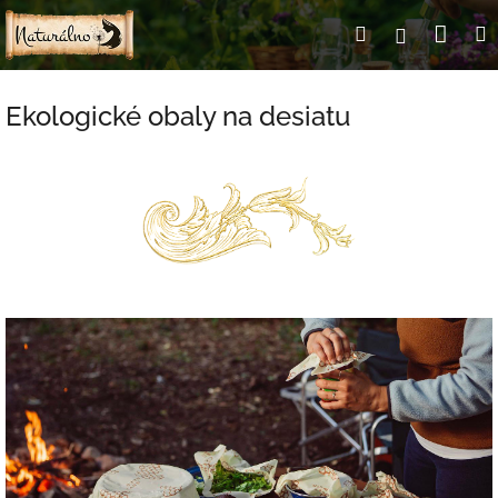
Prejsť
Nák
Hľadať
Prihlásen
na
obsah
koší
Ekologické obaly na desiatu