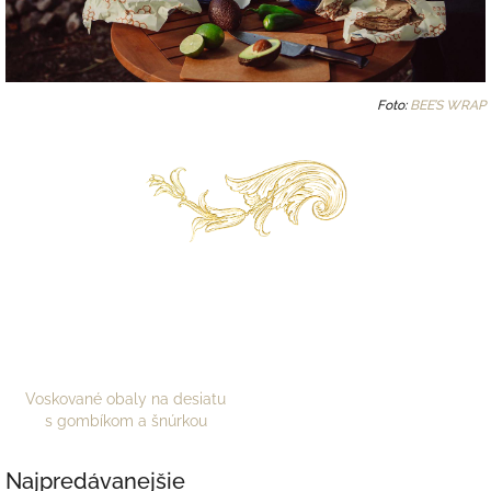
Foto:
BEE’S WRAP
Voskované obaly na desiatu
s gombíkom a šnúrkou
Najpredávanejšie