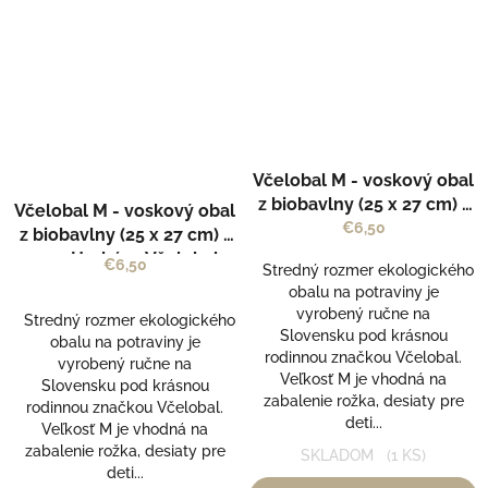
Včelobal M - voskový obal
z biobavlny (25 x 27 cm) -
Včelobal M - voskový obal
vzor Susedný kraj -
€6,50
z biobavlny (25 x 27 cm) -
Včelobal
vzor Herbár - Včelobal
€6,50
Stredný rozmer ekologického
obalu na potraviny je
vyrobený ručne na
Stredný rozmer ekologického
Slovensku pod krásnou
obalu na potraviny je
rodinnou značkou Včelobal.
vyrobený ručne na
Veľkosť M je vhodná na
Slovensku pod krásnou
zabalenie rožka, desiaty pre
rodinnou značkou Včelobal.
deti...
Veľkosť M je vhodná na
zabalenie rožka, desiaty pre
SKLADOM
(1 KS)
deti...