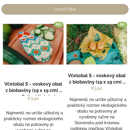
i
e
Otvoriť filter
p
r
V
BIO
BIO
o
ý
d
p
u
i
k
s
t
p
o
r
v
o
d
Včelobal S - voskový obal
u
z biobavlny (19 x 19 cm) -
Včelobal S - voskový obal
k
vzor Herbár - Včelobal
€3,50
z biobavlny (19 x 19 cm) -
t
vzor Folk - Včelobal
€3,50
o
Najmenší, no určite užitočný a
v
praktický rozmer ekologického
obalu na potraviny je
Najmenší, no určite užitočný a
vyrobený ručne na
praktický rozmer ekologického
Slovensku pod krásnou
obalu na potraviny je
rodinnou značkou Včelobal.