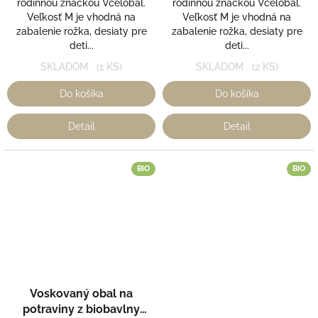
rodinnou značkou Včelobal.
rodinnou značkou Včelobal.
Veľkosť M je vhodná na
Veľkosť M je vhodná na
zabalenie rožka, desiaty pre
zabalenie rožka, desiaty pre
deti...
deti...
SKLADOM
(1 KS)
SKLADOM
(2 KS)
Do košíka
Do košíka
Detail
Detail
BIO
BIO
Voskovaný obal na
potraviny z biobavlny