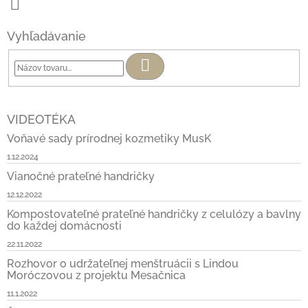
Vyhľadávanie
Hľadať
VIDEOTÉKA
Voňavé sady prírodnej kozmetiky MusK
1.12.2024
Vianočné prateľné handričky
12.12.2022
Kompostovateľné prateľné handričky z celulózy a bavlny
do každej domácnosti
22.11.2022
Rozhovor o udržateľnej menštruácii s Lindou
Moróczovou z projektu Mesačnica
11.1.2022