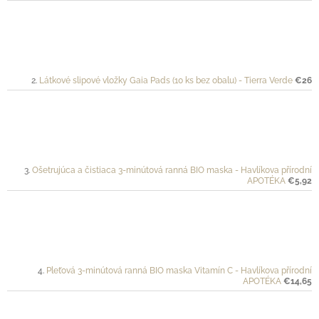
Látkové slipové vložky Gaia Pads (10 ks bez obalu) - Tierra Verde
€26
Ošetrujúca a čistiaca 3-minútová ranná BIO maska - Havlíkova přírodní
APOTÉKA
€5,92
Pleťová 3-minútová ranná BIO maska Vitamín C - Havlíkova přírodní
APOTÉKA
€14,65