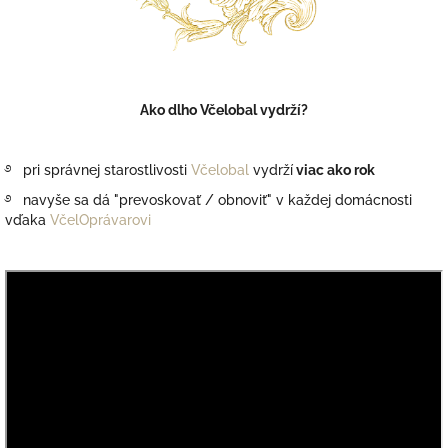
Ako dlho
Včelobal vydrží?
࿔ pri správnej starostlivosti
Včelobal
vydrží
viac ako rok
࿔ navyše sa dá "prevoskovať / obnoviť" v každej domácnosti
vďaka
VčelOprávarovi