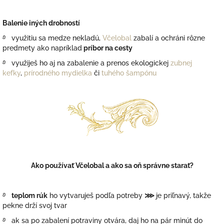
Balenie iných drobností
࿔ využitiu sa medze nekladú,
Včelobal
zabalí a ochráni rôzne
predmety ako napríklad
príbor na cesty
࿔ využiješ ho aj na zabalenie a prenos ekologickej
zubnej
kefky
,
prírodného mydielka
či
tuhého šampónu
Ako používať
Včelobal a ako sa oň správne starať?
࿔
teplom rúk
ho vytvaruješ podľa potreby
⋙
je priľnavý, takže
pekne drží svoj tvar
࿔ ak sa po zabalení potraviny otvára, daj ho na pár minút do