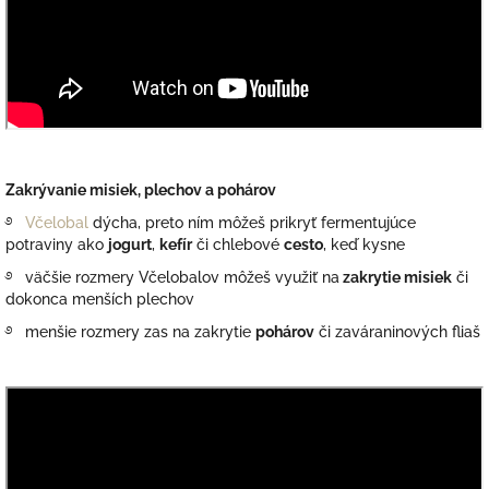
Zakrývanie misiek, plechov a pohárov
࿔
Včelobal
dýcha, preto ním môžeš prikryť fermentujúce
potraviny ako
jogurt
,
kefír
či chlebové
cesto
, keď kysne
࿔ väčšie rozmery Včelobalov môžeš využiť na
zakrytie misiek
či
dokonca menších plechov
࿔ menšie rozmery zas na zakrytie
pohárov
či zaváraninových fliaš