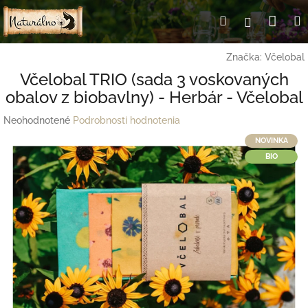
Prejsť
Nák
Hľadať
Prihlásen
na
obsah
koší
Značka:
Včelobal
Včelobal TRIO (sada 3 voskovaných
obalov z biobavlny) - Herbár - Včelobal
Priemerné
Neohodnotené
Podrobnosti hodnotenia
hodnotenie
NOVINKA
produktu
BIO
je
0,0
z
5
hviezdičiek.