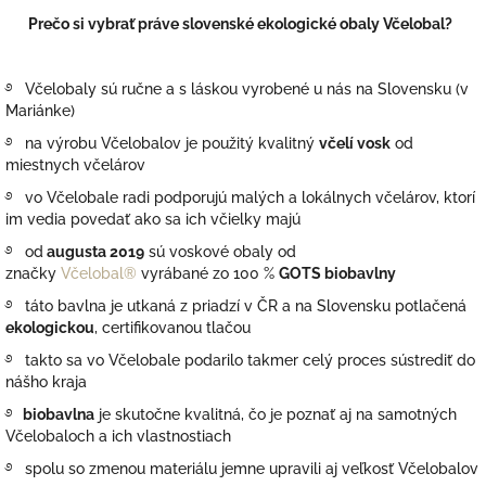
Prečo si vybrať práve slovenské ekologické obaly
Včelobal?
࿔ Včelobaly
sú ručne a s láskou vyrobené u nás na Slovensku (v
Mariánke)
࿔
na výrobu Včelobalov je
použitý kvalitný
včelí vosk
od
miestnych včelárov
࿔ vo Včelobale radi podporujú malých a lokálnych včelárov, ktorí
im vedia povedať ako sa ich včielky majú
࿔ od
augusta 2019
sú voskové obaly od
značky
Včelobal®
vyrábané zo 100 %
GOTS biobavlny
࿔ táto bavlna je utkaná z priadzí v ČR a na Slovensku potlačená
ekologickou
, certifikovanou tlačou
࿔ takto sa vo Včelobale podarilo takmer celý proces sústrediť do
nášho kraja
࿔
biobavlna
je skutočne kvalitná, čo je poznať aj na samotných
Včelobaloch a ich vlastnostiach
࿔ spolu so zmenou materiálu jemne upravili aj veľkosť Včelobalov