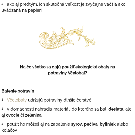
࿔ ako aj predtým, ich skutočná veľkosť je zvyčajne väčšia ako
uvádzaná na papieri
Na čo všetko sa dajú použiť ekologické obaly na
potraviny
Včelobal?
Balenie potravín
࿔
Včelobaly
udržujú potraviny dlhšie čerstvé
࿔ v domácnosti nahradia materiál, do ktorého sa balí
desiata
, ale
aj
ovocie
či
zelenina
࿔ použiť ho môžeš aj na zabalenie
syrov
,
pečiva
,
byliniek
alebo
koláčov