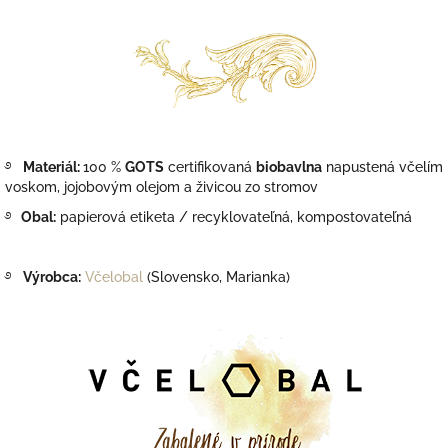
࿔
Materiál:
100 %
GOTS
certifikovaná
biobavlna
napustená včelím
voskom, jojobovým olejom a živicou zo stromov
࿔
Obal:
papierová etiketa
/ recyklovateľná, kompostovateľná
࿔
Výrobca:
Včelobal
(Slovensko, Marianka)