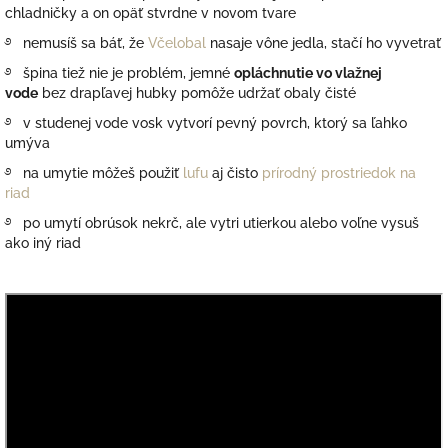
chladničky a on opäť stvrdne v novom tvare
࿔ nemusíš sa báť, že
Včelobal
nasaje vône jedla, stačí ho vyvetrať
࿔ špina tiež nie je problém, jemné
opláchnutie vo vlažnej
vode
bez drapľavej hubky pomôže udržať obaly čisté
࿔ v studenej vode vosk vytvorí pevný povrch, ktorý sa ľahko
umýva
࿔ na umytie môžeš použiť
lufu
aj čisto
prírodný prostriedok na
riad
࿔ po umytí obrúsok nekrč, ale vytri utierkou alebo voľne vysuš
ako iný riad