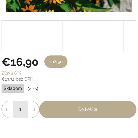
€16,90
€18,50
Zľava 8 %
€13,74 bez DPH
Jednotková
Skladom
(2 ks)
cena:
Do košíka