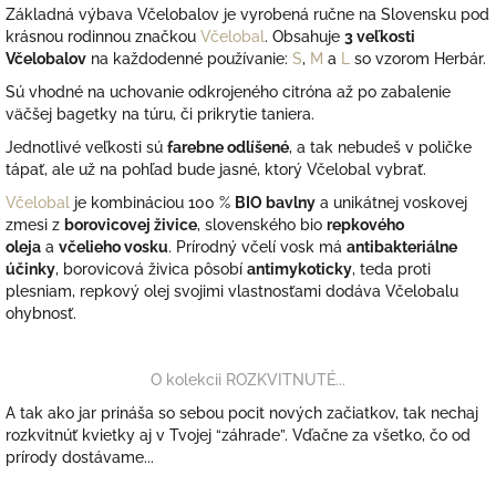
Základná výbava Včelobalov je
vyrobená
ručne na Slovensku pod
krásnou rodinnou značkou
Včelobal
.
Obsahuje
3 veľkosti
Včelobalov
na každodenné používanie:
S
,
M
a
L
so vzorom Herbár.
Sú vhodné na uchovanie odkrojeného citróna až po zabalenie
väčšej bagetky na túru, či prikrytie taniera.
Jednotlivé veľkosti sú
farebne odlíšené
, a tak nebudeš v poličke
tápať, ale už na pohľad bude jasné, ktorý Včelobal vybrať.
Včelobal
je kombináciou 100 %
BIO bavlny
a unikátnej voskovej
zmesi z
borovicovej živice
, slovenského bio
repkového
oleja
a
včelieho vosku
.
Prírodný včelí vosk má
antibakteriálne
účinky
, borovicová živica pôsobí
antimykoticky
, teda proti
plesniam, repkový olej svojimi vlastnosťami dodáva Včelobalu
ohybnosť.
O kolekcii ROZKVITNUTÉ...
A tak ako jar prináša so sebou pocit nových začiatkov, tak nechaj
rozkvitnúť kvietky aj v Tvojej “záhrade”. Vďačne za všetko, čo od
prírody dostávame...