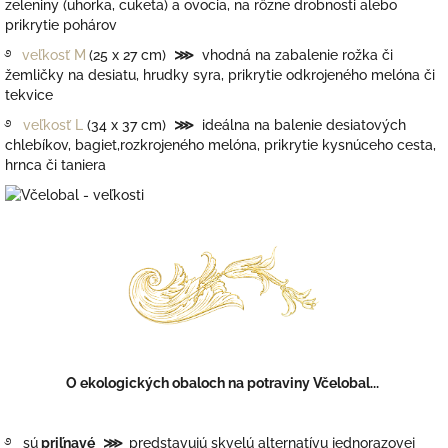
zeleniny (uhorka, cuketa) a ovocia, na rôzne drobnosti alebo
prikrytie pohárov
࿔
veľkosť M
(25 x 27 cm)
⋙
vhodná na zabalenie rožka či
žemličky na desiatu, hrudky syra, prikrytie odkrojeného melóna či
tekvice
࿔
veľkosť L
(34 x 37 cm)
⋙
ideálna na balenie desiatových
chlebíkov, bagiet,rozkrojeného melóna, prikrytie kysnúceho cesta,
hrnca či taniera
O ekologických obaloch na potraviny Včelobal
...
࿔
sú
priľnavé
⋙
predstavujú skvelú alternatívu jednorazovej