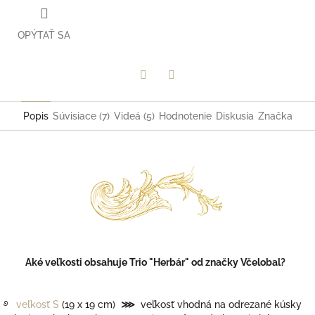
OPÝTAŤ SA
Facebook
Twitter
Popis
Súvisiace (7)
Videá (5)
Hodnotenie
Diskusia
Značka
Aké veľkosti obsahuje Trio "Herbár" od značky Včelobal?
࿔
veľkosť S
(19 x 19 cm)
⋙
veľkosť vhodná na odrezané kúsky