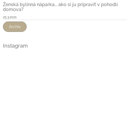
Ženská bylinná náparka... ako si ju pripraviť v pohodlí
domova?
25.3.2021
Archív
Instagram