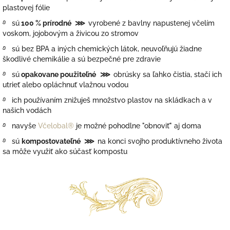
plastovej fólie
࿔
sú
100 % prírodné
⋙
vyrobené z bavlny napustenej včelím
voskom, jojobovým a živicou zo stromov
࿔
sú
bez BPA a iných chemických látok,
neuvoľňujú žiadne
škodlivé chemikálie a sú bezpečné pre zdravie
࿔
sú
opakovane použiteľné
⋙
obrúsky sa ľahko čistia, stačí ich
utrieť alebo opláchnuť vlažnou vodou
࿔
ich používaním znižuješ množstvo plastov na skládkach a v
našich vodách
࿔
navyše
Včelobal®
je možné pohodlne "obnoviť" aj doma
࿔
sú
kompostovateľné
⋙
na konci svojho produktívneho života
sa môže využiť ako súčasť kompostu