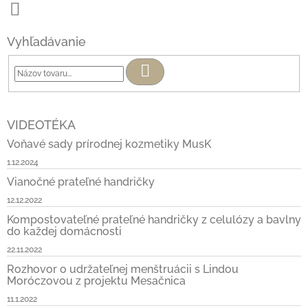
Vyhľadávanie
Hľadať
VIDEOTÉKA
Voňavé sady prírodnej kozmetiky MusK
1.12.2024
Vianočné prateľné handričky
12.12.2022
Kompostovateľné prateľné handričky z celulózy a bavlny
do každej domácnosti
22.11.2022
Rozhovor o udržateľnej menštruácii s Lindou
Moróczovou z projektu Mesačnica
11.1.2022