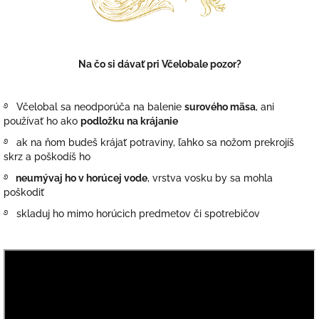
Na čo si dávať pri Včelobale pozor?
࿔ Včelobal sa neodporúča na balenie
surového mäsa
, ani
používať ho ako
podložku na krájanie
࿔ ak na ňom budeš krájať potraviny, ľahko sa nožom prekrojíš
skrz a poškodíš ho
࿔
neumývaj ho v horúcej vode
, vrstva vosku by sa mohla
poškodiť
࿔ skladuj ho mimo horúcich predmetov či spotrebičov