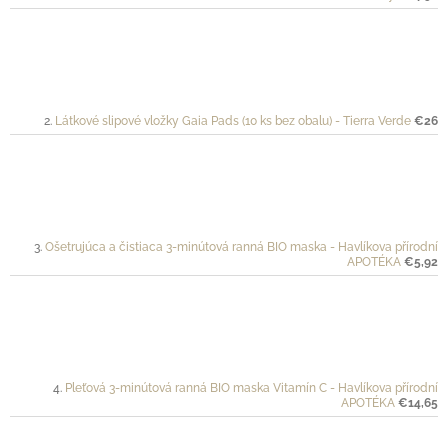
Látkové slipové vložky Gaia Pads (10 ks bez obalu) - Tierra Verde
€26
Ošetrujúca a čistiaca 3-minútová ranná BIO maska - Havlíkova přírodní
APOTÉKA
€5,92
Pleťová 3-minútová ranná BIO maska Vitamín C - Havlíkova přírodní
APOTÉKA
€14,65