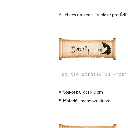
Ak chceš drevenej krabičke predĺžiť ž
Ďalšie detaily ku krabi
࿔ Veľkosť:
8 x 11 x 8 cm
࿔ Materiál:
mangové drevo