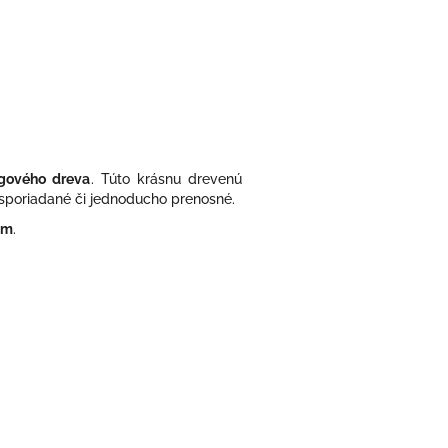
gového dreva
.
Túto krásnu drevenú
sporiadané či jednoducho prenosné.
mm
.