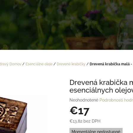
dravý Domov
/
Esenciálne oleje
/
Drevené krabičky
/
Drevená krabička malá - 
Drevená krabička m
esenciálnych olejo
Priemerné
Neohodnotené
Podrobnosti hod
hodnotenie
€17
produktu
je
€13,82 bez DPH
0,0
Jednotková
z
Momentálne nedostupné
cena: