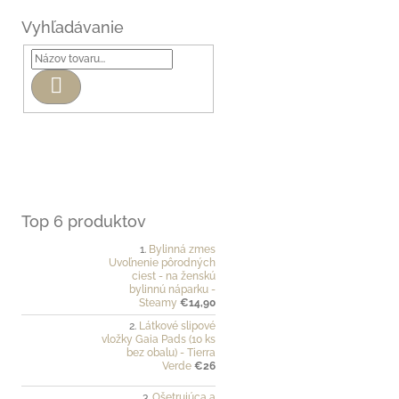
Vyhľadávanie
Hľadať
Top 6 produktov
Bylinná zmes
Uvoľnenie pôrodných
ciest - na ženskú
bylinnú náparku -
Steamy
€14,90
Látkové slipové
vložky Gaia Pads (10 ks
bez obalu) - Tierra
Verde
€26
Ošetrujúca a