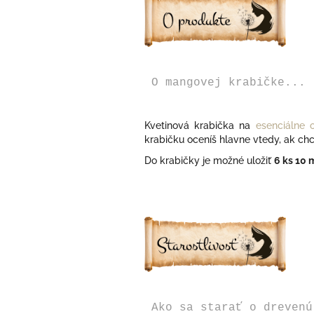
O mangovej krabičke...
Kvetinová krabička na
esenciálne o
krabičku oceníš hlavne vtedy, ak ch
Do krabičky je možné uložiť
6 ks
10 m
Ako sa starať o drevenú