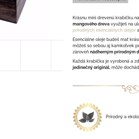
5
hviezdičiek.
Krásnu mini drevenú krabičku na
mangového dreva
využiješ na u
prírodných esenciálnych olejov
Esenciálne oleje budeš mať krás
môžeš so sebou aj kamkoľvek pr
zároveň
nádherným prírodným 
Každá krabička je vyrobená a zd
jedinečný originál
, môže dochád
Prírodný a ekolo