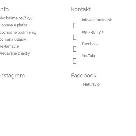
Info
Kontakt
Ako balíme balíčky?
info
@
naturalno.sk
Doprava a platba
0907 450 311
Obchodné podmienky
Ochrana údajov
Facebook
Reklamácie
Predávané značky
YouTube
Instagram
Facebook
Naturálno