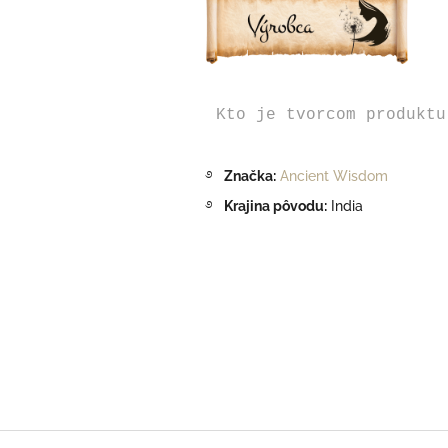
Kto je tvorcom produktu
࿔
Značka:
Ancient Wisdom
࿔
Krajina pôvodu:
India
Z