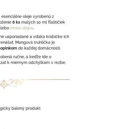
 esenciálne oleje vyrobenú z
loženie
6 ks
malých 10 ml fľaštičiek
alebo
zmesí olejov
.
ne usporiadané a vďaka krabičke ich
enášať. Mangová truhlička je
doplnkom
do každej domácnosti.
obená ručne, a keďže ide o
zať k miernym odchýlkam v rezbe.
gicky balený produkt