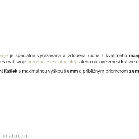
leje
je špeciálne vyrezávaná a zdobená ručne z kvalitného
man
ceš mať svoje
prírodné esenciálne oleje
alebo olejové zmesi krásne u
l fľašiek
s maximálnou výškou
65 mm
a približným priemerom
25 
 krabičku...