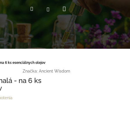
Nákupný
Hľadať
Prihlásenie
košík
na 6 ks esenciálnych olejov
Značka:
Ancient Wisdom
alá - na 6 ks
v
notenia