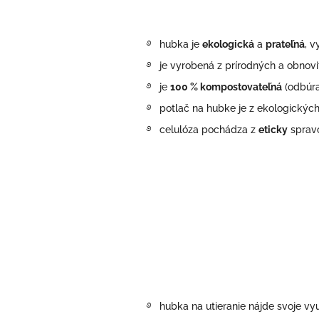
࿔ hubka
je
ekologická
a
prateľná
, 
࿔
je vyrobená z prírodných a obnovi
࿔
je
100 % kompostovateľná
(odbúra
࿔
potlač na hubke je z ekologickýc
࿔ celulóza pochádza z
eticky
spravo
࿔
hubka na utieranie nájde svoje vy