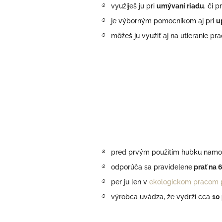
࿔
využiješ ju pri
umývaní riadu
, či 
࿔
je výborným pomocníkom aj pri
u
࿔ môžeš ju využiť aj na utieranie prac
࿔
pred prvým použitím hubku namo
࿔
odporúča sa pravidelene
prať na 
࿔ per ju len v
ekologickom pracom p
࿔ výrobca uvádza, že vydrží cca
10 