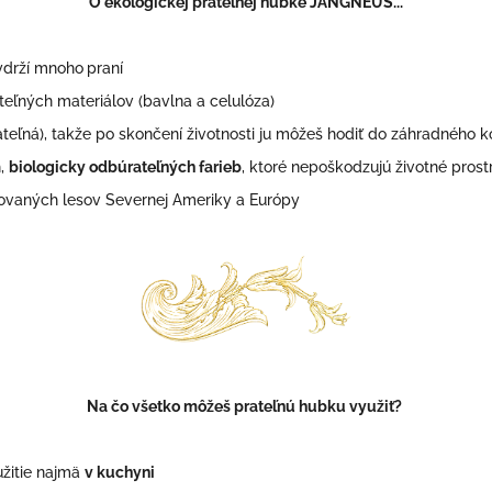
O ekologickej prateľnej hubke JANGNEUS...
vydrží mnoho
praní
teľných materiálov (bavlna a celulóza)
teľná), takže po skončení životnosti ju môžeš hodiť do záhradného
h,
biologicky odbúrateľných farieb
, ktoré nepoškodzujú životné prost
vaných lesov Severnej Ameriky a Európy
Na čo všetko môžeš prateľnú hubku využiť?
užitie najmä
v kuchyni