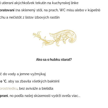
pri utieraní akýchkoľvek tekutín na kuchynskej linke
pratovaní
(na sklenený stôl, na prach,
WC misu
alebo v kúpeľni)
hu a nečistôt z listov izbových rastlín
Ako sa o hubku starať?
č do vody a jemne vyžmýkaj
60 °C
,
aby sa zbavila všetkých baktérií
rostriedku
, bez aviváže a bielidla
praní
, no podľa našej skúsenosti vydrží oveľa viac...