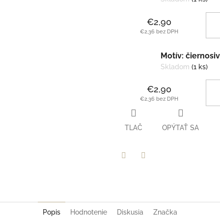
€2,90
€2,36 bez DPH
Motív: čiernosi
Skladom
(1 ks)
€2,90
€2,36 bez DPH
TLAČ
OPÝTAŤ SA
Facebook
Twitter
Popis
Hodnotenie
Diskusia
Značka