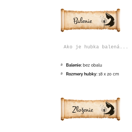
Ako je hubka balená...
࿔
Balenie:
bez obalu
࿔
Rozmery hubky:
18 x 20 cm