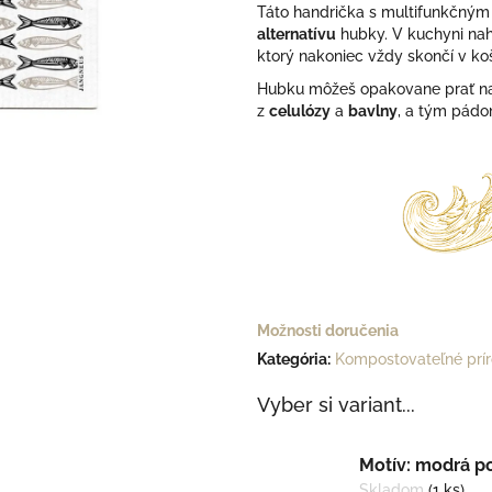
Táto handrička s multifunkčným
hviezdičiek.
alternatívu
hubky. V kuchyni nah
ktorý nakoniec vždy skončí v koš
Hubku môžeš opakovane prať 
z
celulózy
a
bavlny
, a tým pád
Možnosti doručenia
Kategória
:
Kompostovateľné prír
Vyber si variant...
Motív: modrá p
Skladom
(1 ks)