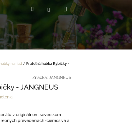
Nákupný
Hľadať
Prihlásenie
košík
hubky na riad
/
Prateľná hubka Rybičky -
Značka:
JANGNEUS
bičky - JANGNEUS
notenia
eriálu v originálnom severskom
arebných prevedeniach (čiernosivá a