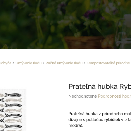
uchyňa
/
Umývanie riadu
/
Ručné umývanie riadu
/
Kompostovateľné prírodné 
Prateľná hubka Ry
Priemerné
Neohodnotené
Podrobnosti hod
hodnotenie
produktu
je
Prateľná hubka z prírodného mat
0,0
dizajne s potlačou
rybičiek
v 2 f
z
modrá).
5