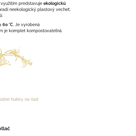
 využitím predstavuje
ekologickú
radí neekologický plastový vecheť,
i.
na
60 °C
. J
e vyrobená
om je komplet kompostovateľná.
odné hubky na riad
otlač