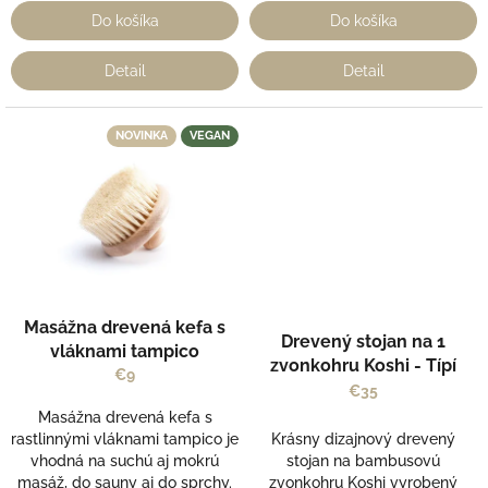
Do košíka
Do košíka
Detail
Detail
NOVINKA
VEGAN
Masážna drevená kefa s
Drevený stojan na 1
vláknami tampico
zvonkohru Koshi - Típí
€9
€35
Masážna drevená kefa s
rastlinnými vláknami tampico je
Krásny dizajnový drevený
vhodná na suchú aj mokrú
stojan na bambusovú
masáž, do sauny aj do sprchy.
zvonkohru Koshi vyrobený