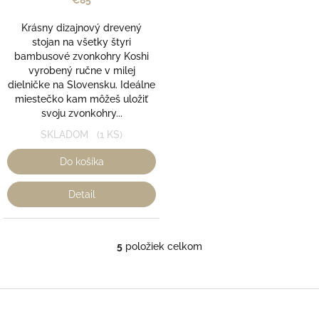
€85
Krásny dizajnový drevený
stojan na všetky štyri
bambusové zvonkohry Koshi
vyrobený ručne v milej
dielničke na Slovensku. Ideálne
miestečko kam môžeš uložiť
svoju zvonkohry...
SKLADOM
(1 KS)
Do košíka
Detail
5
položiek celkom
O
v
l
á
Z
d
á