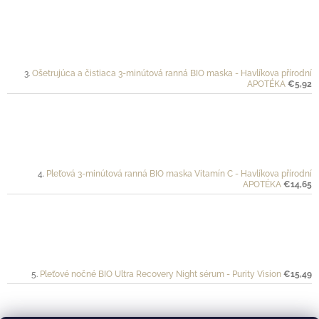
Ošetrujúca a čistiaca 3-minútová ranná BIO maska - Havlíkova přírodní
APOTÉKA
€5,92
Pleťová 3-minútová ranná BIO maska Vitamín C - Havlíkova přírodní
APOTÉKA
€14,65
Pleťové nočné BIO Ultra Recovery Night sérum - Purity Vision
€15,49