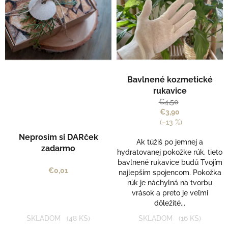
p
r
i
o
s
d
p
u
r
k
o
t
d
o
Bavlnené kozmetické
u
v
rukavice
k
€4,50
t
€3,90
o
(–13 %)
v
Neprosím si DARček
Ak túžiš po jemnej a
zadarmo
hydratovanej pokožke rúk, tieto
bavlnené rukavice budú Tvojím
€0,01
najlepším spojencom. Pokožka
rúk je náchylná na tvorbu
vrások a preto je veľmi
dôležité...
SKLADOM
(48 KS)
SKLADOM
(16 KS)