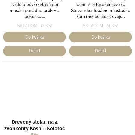
Tvrdé a pevné vlákna pri
ručne v milej dielničke na
masáži poriadne prekrvia
Slovensku. Ideálne miestečko
pokožku....
kam môžeš uložiť svoju...
SKLADOM
(2 KS)
SKLADOM
(4 KS)
Do košíka
Do košíka
Detail
Detail
Drevený stojan na 4
zvonkohry Koshi - Kolotoč