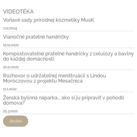
VIDEOTÉKA
Voňavé sady prírodnej kozmetiky MusK
1.12.2024
Vianočné prateľné handričky
12.12.2022
Kompostovateľné prateľné handričky z celulózy a bavlny
do každej domácnosti
22.11.2022
Rozhovor o udržateľnej menštruácii s Lindou
Moróczovou z projektu Mesačnica
11.1.2022
Ženská bylinná náparka... ako si ju pripraviť v pohodlí
domova?
25.3.2021
Archív