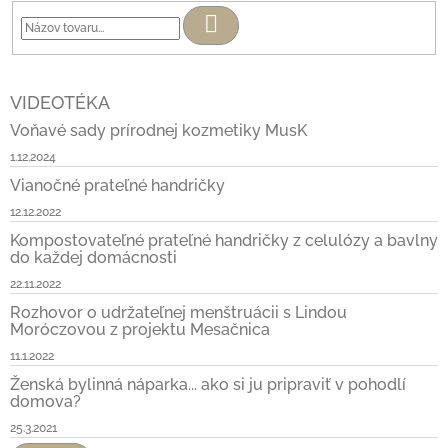
Hľadať
VIDEOTÉKA
Voňavé sady prírodnej kozmetiky MusK
1.12.2024
Vianočné prateľné handričky
12.12.2022
Kompostovateľné prateľné handričky z celulózy a bavlny
do každej domácnosti
22.11.2022
Rozhovor o udržateľnej menštruácii s Lindou
Moróczovou z projektu Mesačnica
11.1.2022
Ženská bylinná náparka... ako si ju pripraviť v pohodlí
domova?
25.3.2021