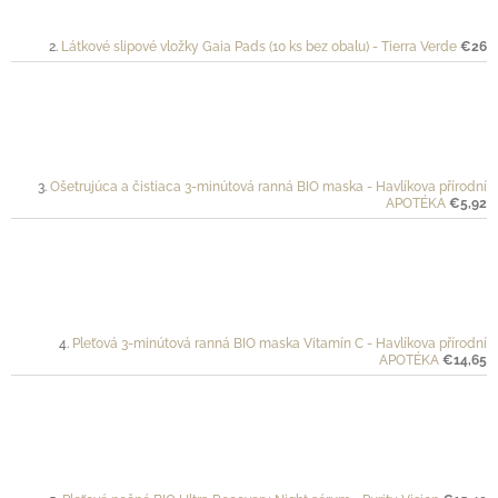
Látkové slipové vložky Gaia Pads (10 ks bez obalu) - Tierra Verde
€26
Ošetrujúca a čistiaca 3-minútová ranná BIO maska - Havlíkova přírodní
APOTÉKA
€5,92
Pleťová 3-minútová ranná BIO maska Vitamín C - Havlíkova přírodní
APOTÉKA
€14,65