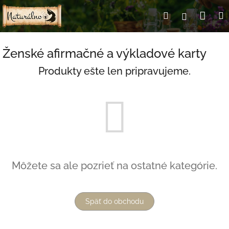
Prejsť
Nák
Hľadať
Prihlásen
na
obsah
koší
Ženské afirmačné a výkladové karty
Produkty ešte len pripravujeme.
Môžete sa ale pozrieť na ostatné kategórie.
Späť do obchodu