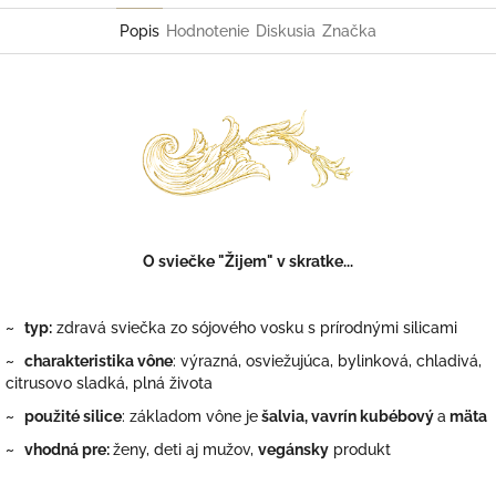
Popis
Hodnotenie
Diskusia
Značka
O sviečke "Žijem" v skratke...
~
typ:
zdravá sviečka zo sójového vosku s prírodnými silicami
~
charakteristika vône
: výrazná, osviežujúca, bylinková, chladivá,
citrusovo sladká, plná života
~
použité silice
: z
ákladom vône je
šalvia, vavrín kubébový
a
mäta
~
vhodná pre:
ženy, deti aj mužov,
vegánsky
produkt