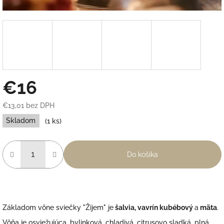
€16
€13,01 bez DPH
Jednotková
Skladom
(1 ks)
cena:
Do košíka
Základom vône sviečky "Žijem" je
šalvia, vavrín kubébový
a
mäta
.
Vôňa je osviežujúca, bylinková, chladivá, citrusovo sladká, plná