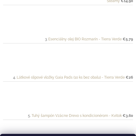
Steamy
€14,90
Esenciálny olej BIO Rozmarín - Tierra Verde
€5,79
Látkové slipové vložky Gaia Pads (10 ks bez obalu) - Tierra Verde
€26
Tuhý šampón Vzácne Drevo s kondicionérom - Kvitok
€3,60