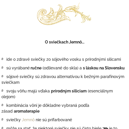
O sviečkach Jemnô...
࿔
ide o zdravé sviečky zo sójového vosku s prírodnými silicami
࿔
sú vyrábané
ručne
(odlievané do skla) a
s láskou na Slovensku
࿔
sójové sviečky sú zdravou alternatívou k bežným parafínovým
sviečkam
࿔
svoju vôňu majú vďaka
prírodným siliciam
(esenciálnym
olejom)
࿔
kombinácia vôní je dôkladne vybraná podľa
zásad
aromaterapie
࿔
sviečky
Jemnô
nie sú prifarbované
࿔
môže sa stať, že niektoré sviečky nie sú čisto biele
⋙
je to