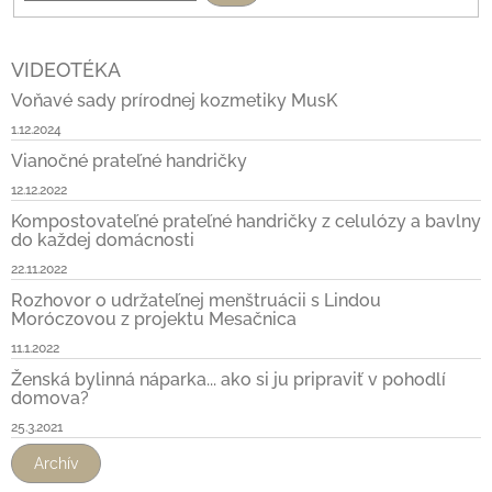
VIDEOTÉKA
Voňavé sady prírodnej kozmetiky MusK
1.12.2024
Vianočné prateľné handričky
12.12.2022
Kompostovateľné prateľné handričky z celulózy a bavlny
do každej domácnosti
22.11.2022
Rozhovor o udržateľnej menštruácii s Lindou
Moróczovou z projektu Mesačnica
11.1.2022
Ženská bylinná náparka... ako si ju pripraviť v pohodlí
domova?
25.3.2021
Archív