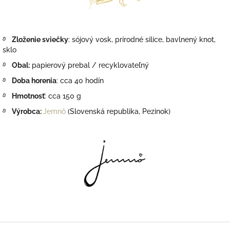
࿔
Zloženie sviečky
: sójový vosk, prírodné silice, bavlnený knot,
sklo
࿔
Obal:
papierový prebal
/ recyklovateľný
࿔
Doba horenia
: cca 40 hodín
࿔
Hmotnosť
: cca 150 g
࿔
Výrobca:
Jemnô
(Slovenská republika, Pezinok)
Z