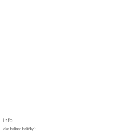
á
p
ä
t
i
e
Info
Ako balíme balíčky?