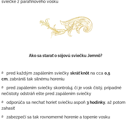
sviečke z parafínového vosku
Ako sa starať o sójovú sviečku Jemnô?
࿔
pred každým zapálením sviečky
skráť knôt
na cca
0,5
cm
, zabrániš tak silnému horeniu
࿔
pred zapálením sviečky skontroluj, či je vosk čistý, prípadné
nečistoty odstráň ešte pred zapálením sviečky
࿔
odporúča sa nechať horieť sviečku aspoň
3 hodinky
, až potom
zahasiť
࿔
zabezpečí sa tak rovnomerné horenie a topenie vosku