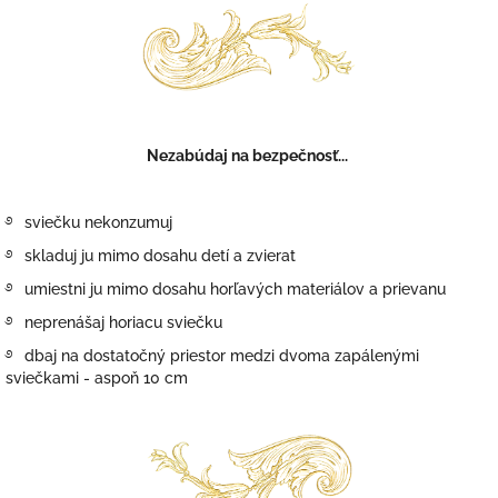
Nezabúdaj na bezpečnosť...
࿔
sviečku
nekonzumuj
࿔
skladuj ju mimo dosahu detí a zvierat
࿔
umiestni ju mimo dosahu horľavých materiálov a prievanu
࿔
neprenášaj horiacu sviečku
࿔
dbaj na dostatočný priestor medzi dvoma zapálenými
sviečkami - aspoň 10 cm