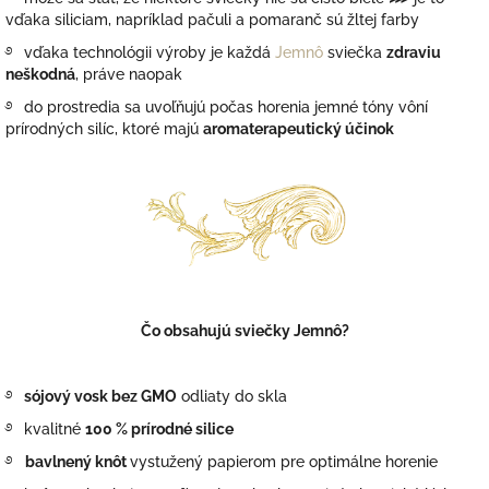
vďaka siliciam, napríklad pačuli a pomaranč sú žltej farby
࿔
vďaka technológii výroby je každá
Jemnô
sviečka
zdraviu
neškodná
, práve naopak
࿔
do prostredia sa uvoľňujú počas horenia jemné tóny vôní
prírodných silíc, ktoré majú
aromaterapeutický účinok
Čo obsahujú sviečky Jemnô?
࿔
sójový vosk bez GMO
odliaty do skla
࿔
kvalitné
100 % prírodné silice
࿔
bavlnený knôt
vystužený papierom pre optimálne horenie