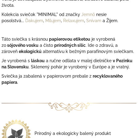
života.
Kolekcia sviečok "MINIMAL" od značky
Jemnô
nesie
posolstvá...
Ďakujem
,
Milujem
,
Relaxujem
,
Snívam
a
Žijem.
Táto sviečka s krásnou
papierovou etiketou
je vyrobená
zo
sójového vosku
a čisto
prírodných silíc
. Ide o zdravú, a
zároveň
ekologickú
alternatívu k bežným parafínovým sviečkam.
Je vyrobená
s
láskou
a ručne odliata v malej dielničke
v Pezinku
na Slovensku
. S
klenený pohár je vyrobený v Európe a je vratný.
Sviečka ja zabalená v papierovom prebale z
recyklovaného
papiera
.
Prírodný a ekologicky balený produkt