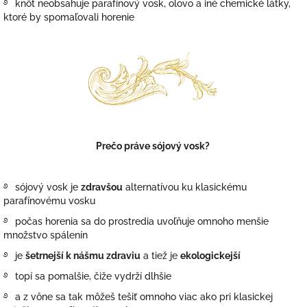
࿔
knôt neobsahuje parafínový vosk, olovo a iné chemické látky,
ktoré by spomaľovali horenie
Prečo práve sójový vosk?
࿔
sójový vosk je
zdravšou
alternatívou ku klasickému
parafínovému vosku
࿔
počas horenia sa do prostredia uvoľňuje omnoho menšie
množstvo spálenín
࿔
je
šetrnejší k nášmu zdraviu
a tiež je
ekologickejší
࿔
topí sa pomalšie, čiže vydrží dlhšie
࿔
a z vône sa tak môžeš tešiť omnoho viac ako pri klasickej