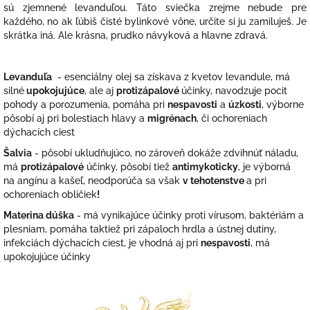
sú zjemnené levanduľou. Táto sviečka zrejme nebude pre
každého, no ak ľúbiš čisté bylinkové vône, určite si ju zamiluješ. Je
skrátka iná. Ale krásna, prudko návyková a hlavne zdravá.
Levanduľa
- esenciálny olej sa získava z kvetov levandule, má
silné
upokojujúce
, ale aj
protizápalové
účinky, navodzuje pocit
pohody a porozumenia, pomáha pri
nespavosti
a
úzkosti
, výborne
pôsobí aj pri bolestiach hlavy a
migrénach
, či ochoreniach
dýchacích ciest
Šalvia
- pôsobí ukludňujúco, no zároveň dokáže zdvihnúť náladu,
má
protizápalové
účinky, pôsobí tiež
antimykoticky
, je výborná
na
angínu a kašeľ,
neodporúča sa však
v tehotenstve
a pri
ochoreniach obličiek
!
Materina dúška
- má vynikajúce účinky proti vírusom, baktériám a
plesniam, pomáha taktiež pri zápaloch hrdla a ústnej dutiny,
infekciách dýchacích ciest, je vhodná aj pri
nespavosti
, má
upokojujúce účinky