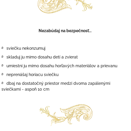
Nezabúdaj na bezpečnosť...
࿔
sviečku
nekonzumuj
࿔
skladuj ju mimo dosahu detí a zvierat
࿔
umiestni ju mimo dosahu horľavých materiálov a prievanu
࿔
neprenášaj horiacu sviečku
࿔
dbaj na dostatočný priestor medzi dvoma zapálenými
sviečkami - aspoň 10 cm