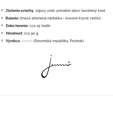
࿔
Zloženie sviečky
: sójový vosk, prírodné silice, bavlnený knot
࿔
Balenie:
tmavá sklenená nádobka + kovové krycie viečko
࿔
Doba horenia
: cca 25 hodín
࿔
Hmotnosť
: cca 90 g
࿔
Výrobca:
Jemnô
(Slovenská republika, Pezinok)
Z
á
p