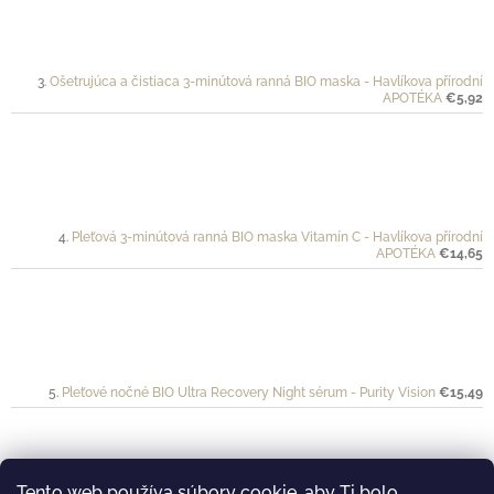
Ošetrujúca a čistiaca 3-minútová ranná BIO maska - Havlíkova přírodní
APOTÉKA
€5,92
Pleťová 3-minútová ranná BIO maska Vitamín C - Havlíkova přírodní
APOTÉKA
€14,65
Pleťové nočné BIO Ultra Recovery Night sérum - Purity Vision
€15,49
Tento web používa súbory cookie, aby Ti bolo