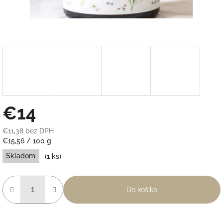
€14
€11,38 bez DPH
Jednotková
€15,56 / 100 g
cena:
Skladom
(1 ks)
Do košíka