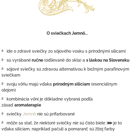
O sviečkach Jemnô...
࿔
ide o zdravé sviečky zo sójového vosku s prírodnými silicami
࿔
sú vyrábané
ručne
(odlievané do skla) a
s láskou na Slovensku
࿔
sójové sviečky sú zdravou alternatívou k bežným parafínovým
sviečkam
࿔
svoju vôňu majú vďaka
prírodným siliciam
(esenciálnym
olejom)
࿔
kombinácia vôní je dôkladne vybraná podľa
zásad
aromaterapie
࿔
sviečky
Jemnô
nie sú prifarbované
࿔
môže sa stať, že niektoré sviečky nie sú čisto biele
⋙
je to
vďaka siliciam, napríklad pačuli a pomaranč sú žltej farby