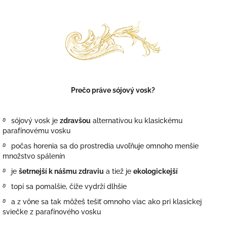
Prečo práve sójový vosk?
࿔
sójový vosk je
zdravšou
alternatívou ku klasickému
parafínovému vosku
࿔
počas horenia sa do prostredia uvoľňuje omnoho menšie
množstvo spálenín
࿔
je
šetrnejší k nášmu zdraviu
a tiež je
ekologickejší
࿔
topí sa pomalšie, čiže vydrží dlhšie
࿔
a z vône sa tak môžeš tešiť omnoho viac ako pri klasickej
sviečke z parafínového vosku