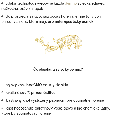
࿔
vďaka technológii výroby je každá
Jemnô
sviečka
zdraviu
neškodná
, práve naopak
࿔
do prostredia sa uvoľňujú počas horenia jemné tóny vôní
prírodných silíc, ktoré majú
aromaterapeutický účinok
Čo obsahujú sviečky Jemnô?
࿔
sójový vosk bez GMO
odliaty do skla
࿔
kvalitné
100 % prírodné silice
࿔
bavlnený knôt
vystužený papierom pre optimálne horenie
࿔
knôt neobsahuje parafínový vosk, olovo a iné chemické látky,
ktoré by spomaľovali horenie