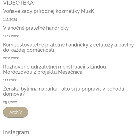
VIDEOTÉKA
Voňavé sady prírodnej kozmetiky MusK
1.12.2024
Vianočné prateľné handričky
12.12.2022
Kompostovateľné prateľné handričky z celulózy a bavlny
do každej domácnosti
22.11.2022
Rozhovor o udržateľnej menštruácii s Lindou
Moróczovou z projektu Mesačnica
11.1.2022
Ženská bylinná náparka... ako si ju pripraviť v pohodlí
domova?
25.3.2021
Archív
Instagram