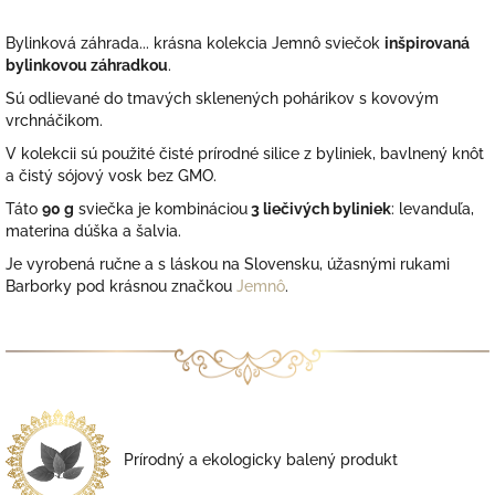
Bylinková záhrada...
krásna kolekcia
Jemnô sviečok
inšpirovaná
bylinkovou záhradkou
.
Sú odlievané do tmavých sklenených pohárikov s kovovým
vrchnáčikom.
V kolekcii sú použité čisté prírodné silice z byliniek, bavlnený knôt
a čistý sójový vosk bez GMO.
Táto
90 g
sviečka je kombináciou
3 liečivých byliniek
: levanduľa,
materina dúška a šalvia.
Je vyrobená ručne a s láskou na Slovensku,
úžasnými rukami
Barborky pod krásnou značkou
Jemnô
.
Prírodný a ekologicky balený produkt