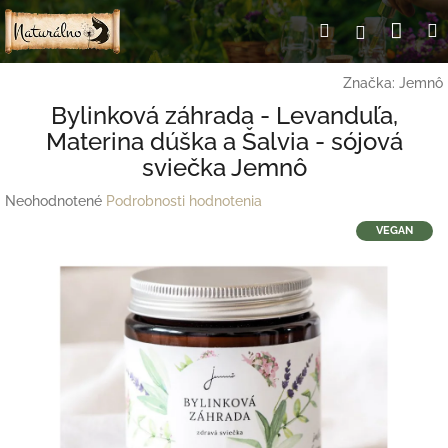
Prejsť
Nák
Hľadať
Prihlásen
na
obsah
koší
Značka:
Jemnô
Bylinková záhrada - Levanduľa,
Materina dúška a Šalvia - sójová
sviečka Jemnô
Priemerné
Neohodnotené
Podrobnosti hodnotenia
hodnotenie
VEGAN
produktu
je
0,0
z
5
hviezdičiek.