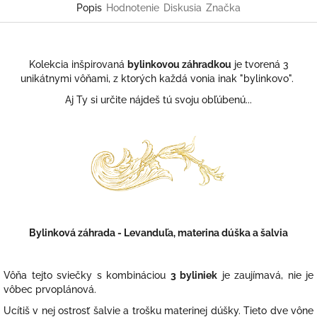
Popis
Hodnotenie
Diskusia
Značka
Kolekcia inšpirovaná
bylinkovou záhradkou
je tvorená 3
unikátnymi vôňami, z ktorých každá vonia inak "bylinkovo".
Aj Ty si určite nájdeš tú svoju obľúbenú...
Bylinková záhrada - Levanduľa, materina dúška a šalvia
Vôňa tejto sviečky s kombináciou
3 byliniek
je zaujímavá, nie je
vôbec prvoplánová.
Ucítiš v nej ostrosť šalvie a trošku materinej dúšky. Tieto dve vône