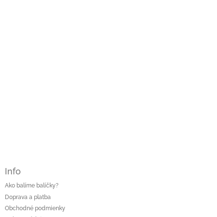
ä
t
i
e
Info
Ako balíme balíčky?
Doprava a platba
Obchodné podmienky