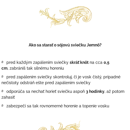
Ako sa starať o sójovú sviečku Jemnô?
࿔
pred každým zapálením sviečky
skráť knôt
na cca
0,5
cm
, zabrániš tak silnému horeniu
࿔
pred zapálením sviečky skontroluj, či je vosk čistý, prípadné
nečistoty odstráň ešte pred zapálením sviečky
࿔
odporúča sa nechať horieť sviečku aspoň
3 hodinky
, až potom
zahasiť
࿔
zabezpečí sa tak rovnomerné horenie a topenie vosku