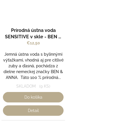
Prírodná ústna voda
SENSITIVE v skle - BEN &
ANNA
€12,50
Jemná ústna voda s bylinnými
výťažkami, vhodná aj pre citlivé
zuby a ďasná, pochádza z
dielne nemeckej značky BEN &
ANNA. Táto 100 % prírodná...
SKLADOM
(9 KS)
Do košíka
Detail