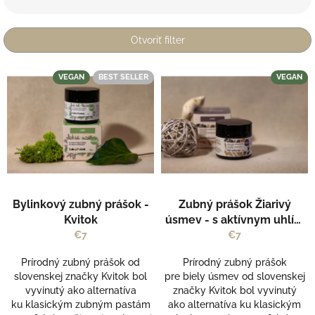
n
i
e
Otvoriť filter
p
r
V
VEGAN
BEST SELLER
VEGAN
o
ý
d
p
u
i
k
s
t
p
o
r
v
o
Priemerné
Priemerné
d
Bylinkový zubný prášok -
Zubný prášok Žiarivý
hodnotenie
hodnotenie
u
produktu
produktu
Kvitok
úsmev - s aktívnym uhlím
k
je
je
a kurkumou - Kvitok
€7
€7
t
5,0
5,0
o
z
z
Prírodný zubný prášok od
Prírodný zubný prášok
v
5
5
slovenskej značky Kvitok bol
pre biely úsmev od slovenskej
hviezdičiek.
hviezdičiek.
vyvinutý ako alternatíva
značky Kvitok bol vyvinutý
ku klasickým zubným pastám
ako alternatíva ku klasickým