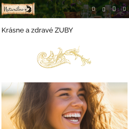
Prejsť
Nák
Hľadať
Prihlásen
na
obsah
koší
Krásne a zdravé ZUBY