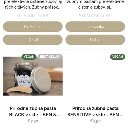
pre efektívne čistenie zubov, aj
zubným pastám pre efektívne
tých citlivých. Zubný prášok...
čistenie zubov, aj...
SKLADOM
(2 KS)
SKLADOM
(1 KS)
Do košíka
Do košíka
Detail
Detail
VEGAN
BEST SELLER
VEGAN
Priemerné
Priemerné
Prírodná zubná pasta
Prírodná zubná pasta
hodnotenie
hodnotenie
produktu
produktu
BLACK v skle - BEN &
SENSITIVE v skle - BEN &
je
je
ANNA
ANNA
€7,90
€7,90
5,0
5,0