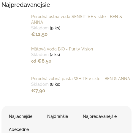
Najpredávanejšie
Prírodná ústna voda SENSITIVE v skle - BEN &
ANNA
Skladom
(9 ks)
€12,50
Mätová voda BIO - Purity Vision
Skladom
(2 ks)
€8,50
od
Prírodná zubná pasta WHITE v skle - BEN & ANNA
Skladom
(8 ks)
€7,90
R
a
Najlacnejšie
Najdrahšie
Najpredávanejšie
d
e
Abecedne