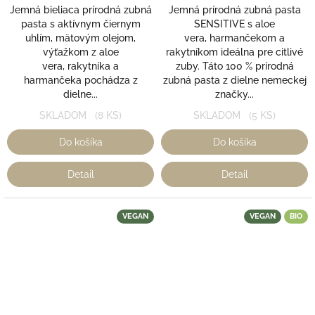
z
z
Jemná bieliaca prírodná zubná
Jemná prírodná zubná pasta
5
5
pasta s aktívnym čiernym
SENSITIVE s aloe
hviezdičiek.
hviezdičiek.
uhlím, mätovým olejom,
vera, harmančekom a
výťažkom z aloe
rakytníkom ideálna pre citlivé
vera, rakytníka a
zuby. Táto 100 % prírodná
harmančeka pochádza z
zubná pasta z dielne nemeckej
dielne...
značky...
SKLADOM
(8 KS)
SKLADOM
(5 KS)
Do košíka
Do košíka
Detail
Detail
VEGAN
VEGAN
BIO