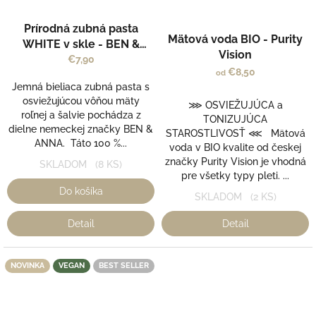
Priemerné
Prírodná zubná pasta
hodnotenie
Mätová voda BIO - Purity
produktu
WHITE v skle - BEN &
Vision
je
ANNA
€7,90
5,0
€8,50
od
z
Jemná bieliaca zubná pasta s
5
osviežujúcou vôňou mäty
⋙ OSVIEŽUJÚCA a
hviezdičiek.
roľnej a šalvie pochádza z
TONIZUJÚCA
dielne nemeckej značky BEN &
STAROSTLIVOSŤ ⋘ Mätová
ANNA. Táto 100 %...
voda v BIO kvalite od českej
značky Purity Vision je vhodná
SKLADOM
(8 KS)
pre všetky typy pleti. ...
Do košíka
SKLADOM
(2 KS)
Detail
Detail
NOVINKA
VEGAN
BEST SELLER