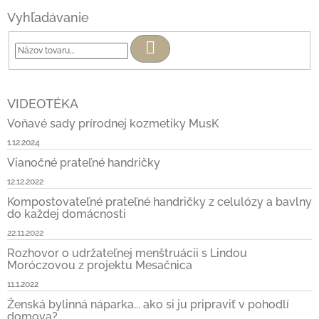
Vyhľadávanie
Hľadať
VIDEOTÉKA
Voňavé sady prírodnej kozmetiky MusK
1.12.2024
Vianočné prateľné handričky
12.12.2022
Kompostovateľné prateľné handričky z celulózy a bavlny
do každej domácnosti
22.11.2022
Rozhovor o udržateľnej menštruácii s Lindou
Moróczovou z projektu Mesačnica
11.1.2022
Ženská bylinná náparka... ako si ju pripraviť v pohodlí
domova?