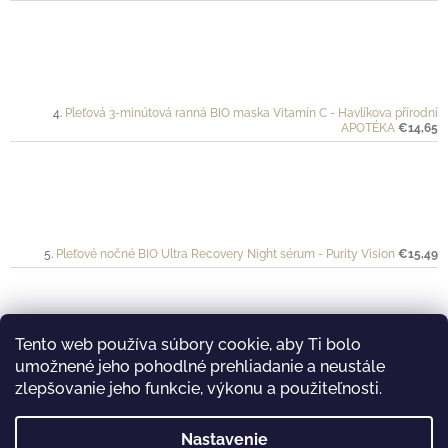
Pleťová 3-minútová ranná BIO maska Vitamín C - Havlíkova přírodní
APOTÉKA
€14,65
Pleťové nočné BIO Ultra Recovery Night sérum - Purity Vision
€15,49
Tento web používa súbory cookie, aby Ti bolo
umožnené jeho pohodlné prehliadanie a neustále
Ochranný krém pre športovkyne a športovcov VÉLO - Mylo
€20
zlepšovanie jeho funkcie, výkonu a použiteľnosti.
Nastavenie
࿔ Prijímame online platby...
࿔ Nakukni aj na náš Youtube kanál...