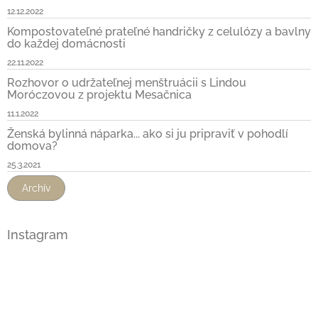
12.12.2022
Kompostovateľné prateľné handričky z celulózy a bavlny
do každej domácnosti
22.11.2022
Rozhovor o udržateľnej menštruácii s Lindou
Moróczovou z projektu Mesačnica
11.1.2022
Ženská bylinná náparka... ako si ju pripraviť v pohodlí
domova?
25.3.2021
Archív
Instagram