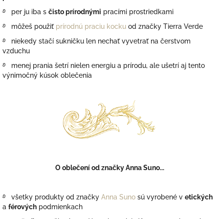
࿔ per ju iba s
čisto prírodnými
pracími prostriedkami
࿔ môžeš použiť
prírodnú praciu kocku
od značky Tierra Verde
࿔ niekedy stačí sukničku len nechať vyvetrať na čerstvom
vzduchu
࿔ menej prania šetrí nielen energiu a prírodu, ale ušetrí aj tento
výnimočný kúsok oblečenia
O oblečení od značky Anna Suno...
࿔ všetky produkty od značky
Anna Suno
sú vyrobené v
etických
a
férových
podmienkach