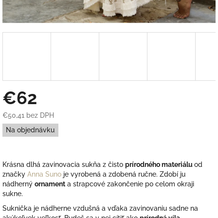
€62
€50,41 bez DPH
Jednotková
Na objednávku
cena:
Krásna dlhá zavinovacia sukňa z čisto
prírodného materiálu
od
značky
Anna Suno
j
e vyrobená a zdobená ručne.
Zdobí ju
nádherný
ornament
a strapcové zakončenie po celom okraji
sukne.
Suknička je nádherne vzdušná a vďaka zavinovaniu sadne na