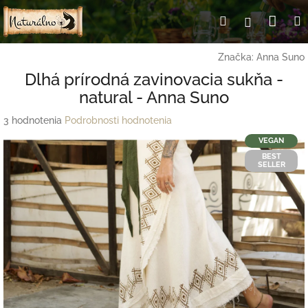
Prejsť
Nák
Hľadať
Prihlásen
na
obsah
koší
Značka:
Anna Suno
Dlhá prírodná zavinovacia sukňa -
natural - Anna Suno
Priemerné
3 hodnotenia
Podrobnosti hodnotenia
hodnotenie
VEGAN
produktu
BEST
je
SELLER
5,0
z
5
hviezdičiek.