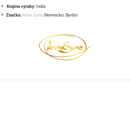
࿔
Krajina výroby:
India
࿔
Značka:
Anna Suno
(Nemecko, Berlín)
Z
á
p
ä
t
i
e