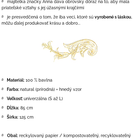
࿔ majiteľka značky Anna dáva obrovský dôraz na to, aby mala
priateľské vzťahy s jej úžasnými krajčírmi
࿔ je presvedčená o tom, že iba veci, ktoré sú
vyrobené s láskou
,
môžu ďalej produkovať krásu a dobro...
࿔
Materiál:
100 % bavlna
࿔
Farba:
natural (prírodná) + hnedý vzor
࿔
Veľkosť:
univerzálna (S až L)
࿔
Dĺžka:
85 cm
࿔
Šírka:
125 cm
࿔
Obal:
reckylovaný papier / kompostovateľný, recyklovateľný