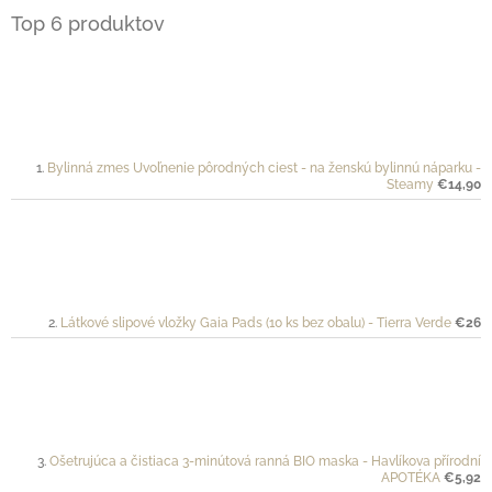
Top 6 produktov
Bylinná zmes Uvoľnenie pôrodných ciest - na ženskú bylinnú náparku -
Steamy
€14,90
Látkové slipové vložky Gaia Pads (10 ks bez obalu) - Tierra Verde
€26
Ošetrujúca a čistiaca 3-minútová ranná BIO maska - Havlíkova přírodní
APOTÉKA
€5,92