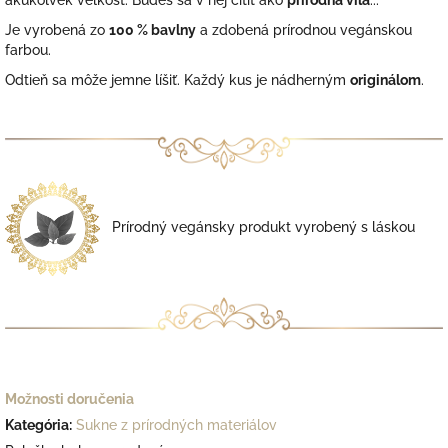
akúkoľvek veľkosť. Budeš sa v nej cítiť ako
prírodná víla
...
Je vyrobená zo
100 % bavlny
a zdobená prírodnou vegánskou
farbou.
Odtieň sa môže jemne líšiť.
Každý kus je nádherným
originálom
.
Prírodný vegánsky produkt vyrobený s láskou
Možnosti doručenia
Kategória
:
Sukne z prírodných materiálov