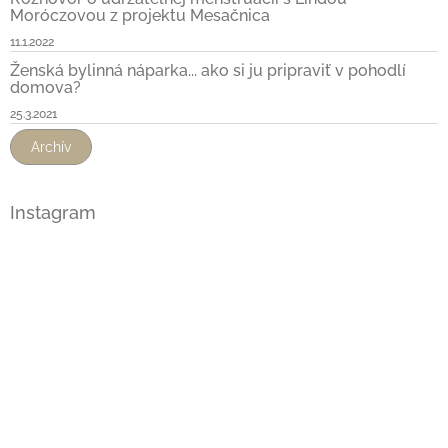
Moróczovou z projektu Mesačnica
11.1.2022
Ženská bylinná náparka... ako si ju pripraviť v pohodlí
domova?
25.3.2021
Archív
Instagram