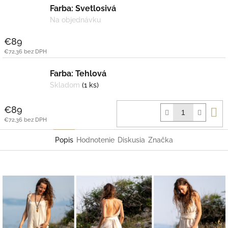
Farba: Svetlosivá
Na objednávku
€89
€72,36 bez DPH
Farba: Tehlová
Skladom
(1 ks)
D
€89
k
€72,36 bez DPH
Popis
Hodnotenie
Diskusia
Značka