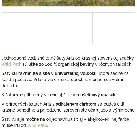
Jednoduché vzdušné letné šaty
Aria od krásnej slovenskej značky
Wild Path
sú ušité zo
100 %
organickej bavlny
v rôznych farbách.
Šaty s
ú navrhnuté a šité v
univerzálnej veľkosti
,
ktorá sadne na
každú postavu. Vďaka viazaniu na oboch ramenách sú veľmi
flexibilné.
K šatám je pribalený v cene aj široký
mušelínový opasok
.
V prírodných šatách Aria s
odhaleným chrbtom
sa budeš cítiť
krásne pohodlne a prirodzene, zároveň ale
očarujúco a výnimočne.
Šaty Aria je možné na objednávku ušiť aj v akejkoľvek inej farbe
mušelínu od
Wild Path
.