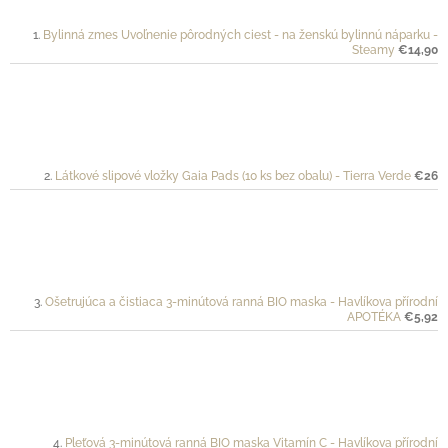
Bylinná zmes Uvoľnenie pôrodných ciest - na ženskú bylinnú náparku -
Steamy
€14,90
Látkové slipové vložky Gaia Pads (10 ks bez obalu) - Tierra Verde
€26
Ošetrujúca a čistiaca 3-minútová ranná BIO maska - Havlíkova přírodní
APOTÉKA
€5,92
Pleťová 3-minútová ranná BIO maska Vitamín C - Havlíkova přírodní