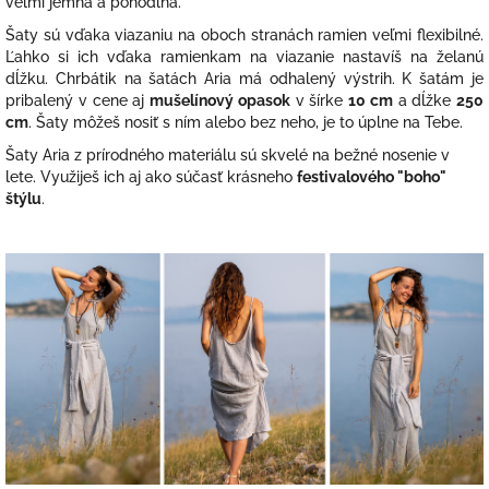
veľmi jemná a pohodlná.
Šaty sú vďaka viazaniu na oboch stranách ramien veľmi flexibilné.
Ľ
ahko si ich
vďaka ramienkam na viazanie nastavíš na želanú
dĺžku. C
hrbátik na šatách Aria má odhalený výstrih. K
šatám je
pribalený v cene aj
mušelínový opasok
v šírke
10 cm
a dĺžke
250
cm
. Šaty môžeš nosiť s ním alebo bez neho, je to úplne na Tebe.
Šaty Aria z prírodného materiálu sú skvelé na bežné nosenie v
lete. V
yužiješ ich aj ako súčasť krásneho
festivalového "boho"
štýlu
.