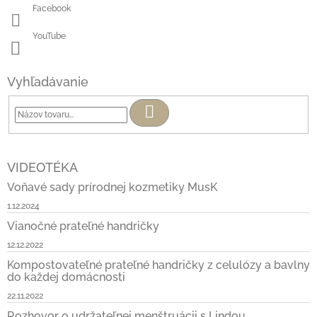
Facebook
YouTube
Vyhľadávanie
Hľadať
VIDEOTÉKA
Voňavé sady prírodnej kozmetiky MusK
1.12.2024
Vianočné prateľné handričky
12.12.2022
Kompostovateľné prateľné handričky z celulózy a bavlny
do každej domácnosti
22.11.2022
Rozhovor o udržateľnej menštruácii s Lindou