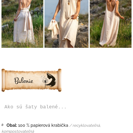
Ako sú šaty balené...
࿔
Obal:
100 % papierová krabička
/ recyklovateľná,
kompostovateľná