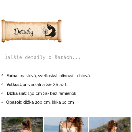
Ďalšie detaily o šatách...
࿔
Farba:
maslová, svetlosivá, olivová, tehlová
࿔
Veľkosť:
univerzálna ⋙ XS až L
࿔
Dĺžka šiat:
130 cm
⋙ bez ramienok
࿔
Opasok:
dĺžka 200 cm, šírka
10 cm