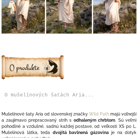
O mušelínových šatách Aria...
Mušelínové šaty Aria od slovenskej značky
Wild Path
majú voľnejší
a zaujímavo prepracovaný strih s
odhaleným chrbtom
. Sú veľmi
pohodlné a vzdušné, sadnú každej postave, od veľkosti XS po L.
M
ušelínová látka, teda
dvojitá bavlnená gázovina
je na dotyk