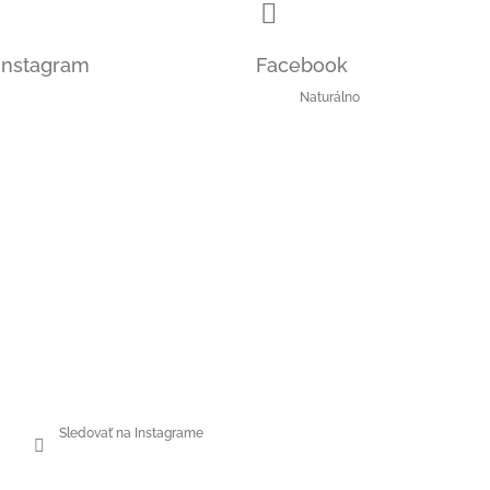
i
s
u
Instagram
Facebook
Naturálno
Sledovať na Instagrame