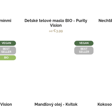
amínmi
Detské telové maslo BIO - Purity
Nechtí
Vision
€3,99
od
VEGAN
VEGAN
BEST
BEST
SELLER
SELLER
BIO
 Vision
Mandľový olej - Kvitok
Kokosov