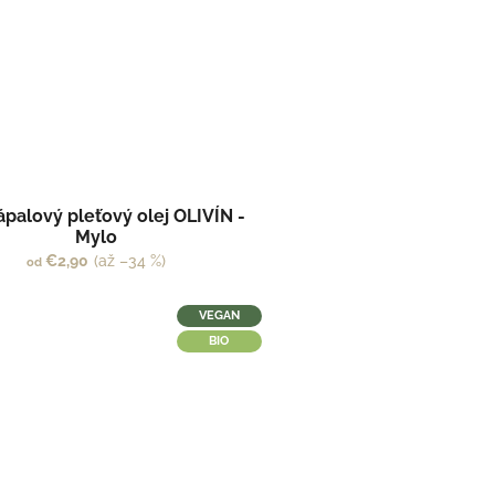
ápalový pleťový olej OLIVÍN -
Mylo
€2,90
(až –34 %)
od
VEGAN
BIO