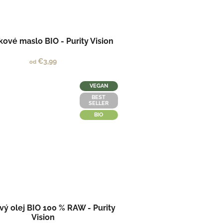
kové maslo BIO - Purity Vision
€3,99
od
VEGAN
BEST
SELLER
BIO
ý olej BIO 100 % RAW - Purity
Vision