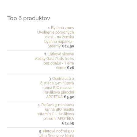
Top 6 produktov
Bylinná zmes
Uvoľnenie pôrodných
ciest - na ženskú
bylinnú náparku -
Steamy
€14,90
Látkové slipové
vložky Gaia Pads (10 ks
bez obalu) - Tierra
Verde
€26
Ošetrujúca a
čistiaca 3-minútová
ranná BIO maska -
Havlíkova přírodní
APOTÉKA
€5,92
Pleťová 3-minútová
ranná BIO maska
Vitamín C - Havlíkova
přírodní APOTÉKA
€14,65
Pleťové nočné BIO
Ultra Recovery Night