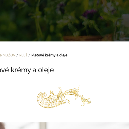
re MUŽOV
/
PLEŤ
/
Pleťové krémy a oleje
ové krémy a oleje