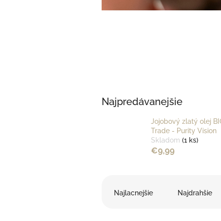
Najpredávanejšie
Jojobový zlatý olej BI
Trade - Purity Vision
Skladom
(1 ks)
€9,99
R
a
Najlacnejšie
Najdrahšie
d
e