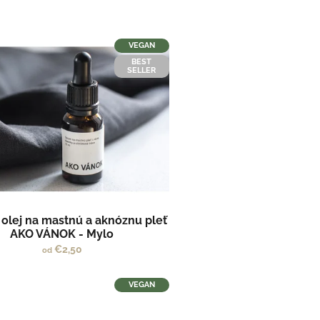
VEGAN
BEST
SELLER
 olej na mastnú a aknóznu pleť
AKO VÁNOK - Mylo
€2,50
od
VEGAN