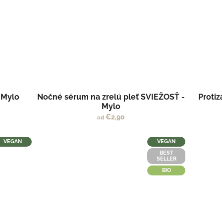
 Mylo
Nočné sérum na zrelú pleť SVIEŽOSŤ -
Protiz
Mylo
€2,90
od
VEGAN
VEGAN
BEST
SELLER
BIO