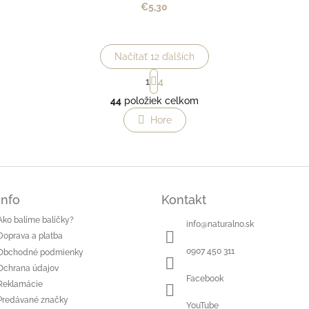
€5,30
Načítať 12 ďalších
S
1
4
t
O
r
44
položiek celkom
v
á
l
Hore
n
á
k
o
d
v
a
a
c
n
i
i
e
Info
Kontakt
e
p
Ako balíme balíčky?
r
info
@
naturalno.sk
v
Doprava a platba
k
0907 450 311
Obchodné podmienky
y
Ochrana údajov
v
Facebook
Reklamácie
ý
Predávané značky
p
YouTube