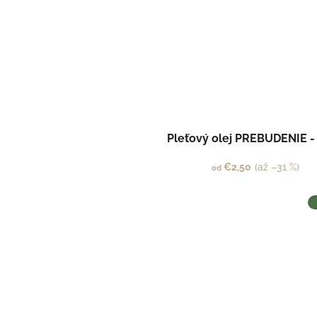
Pleťový olej PREBUDENIE -
€2,50
(až –31 %)
od