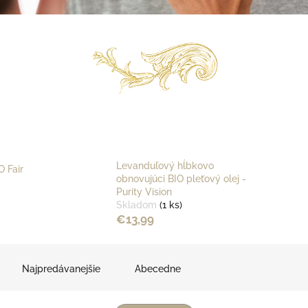
Levanduľový hĺbkovo
O Fair
obnovujúci BIO pleťový olej -
Purity Vision
Skladom
(1 ks)
€13,99
Najpredávanejšie
Abecedne