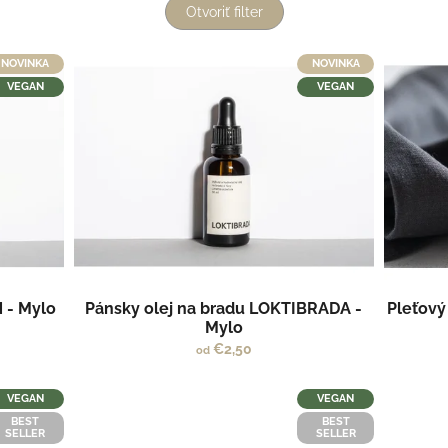
Otvoriť filter
NOVINKA
NOVINKA
VEGAN
VEGAN
 - Mylo
Pánsky olej na bradu LOKTIBRADA -
Pleťový
Mylo
€2,50
od
VEGAN
VEGAN
BEST
BEST
SELLER
SELLER