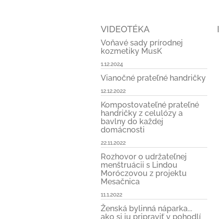
VIDEOTÉKA
Voňavé sady prírodnej
kozmetiky MusK
1.12.2024
Vianočné prateľné handričky
12.12.2022
Kompostovateľné prateľné
handričky z celulózy a
bavlny do každej
domácnosti
22.11.2022
Rozhovor o udržateľnej
menštruácii s Lindou
Moróczovou z projektu
Mesačnica
11.1.2022
Ženská bylinná náparka...
ako si ju pripraviť v pohodlí