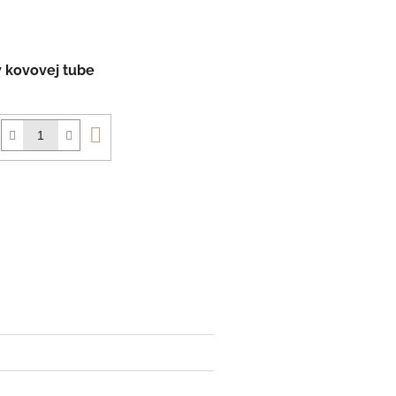
v kovovej tube
Do
košíka