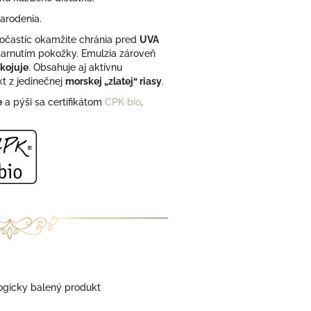
arodenia.
očastíc okamžite chránia pred
UVA
starnutím pokožky. Emulzia zároveň
kojuje
. Obsahuje aj aktívnu
kt z jedinečnej
morskej „zlatej“ riasy
.
e
a pýši sa certifikátom
CPK bio
.
ogicky balený produkt