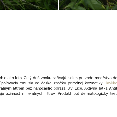
dobie ako leto. Celý deň vonku zažívajú nielen pri vode množstvo d
. Opaľovacia emulzia
od českej značky prírodnej kozmetiky
Havlík
rálnym filtrom bez nanočastíc
odráža UV lúče. Aktívna látka
Anti
uje účinnosť minerálnych filtrov. Produkt bol dermatologicky t