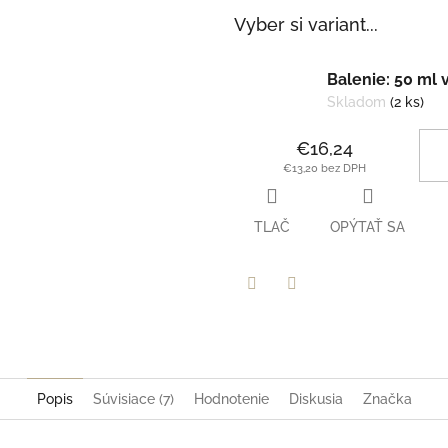
Vyber si variant...
Balenie: 50 ml 
Skladom
(2 ks)
€16,24
€13,20 bez DPH
TLAČ
OPÝTAŤ SA
Facebook
Twitter
Popis
Súvisiace (7)
Hodnotenie
Diskusia
Značka