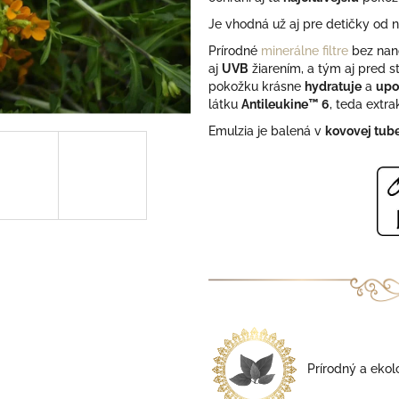
z
5
Je vhodná už aj pre detičky od n
hviezdičiek.
Prírodné
minerálne filtre
bez nan
aj
UVB
žiarením, a tým aj pred 
pokožku krásne
hydratuje
a
upo
látku
Antileukine™ 6
, teda extra
Emulzia je balená v
kovovej tub
Prírodný a ekol