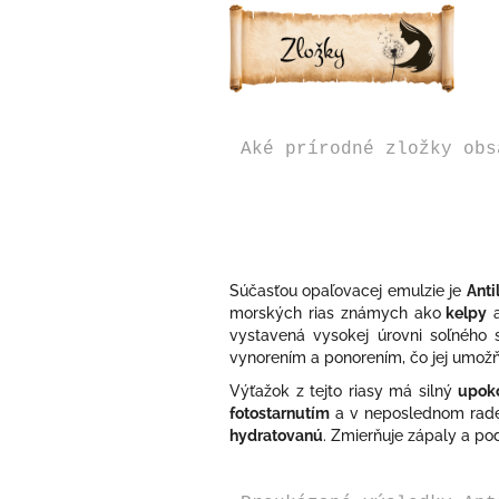
Aké prírodné zložky obs
Súčasťou opaľovacej emulzie je
Anti
morských rias známych ako
kelpy
a
vystavená vysokej úrovni soľného 
vynorením a ponorením, čo jej umožň
Výťažok z tejto riasy má silný
upoko
fotostarnutím
a v neposlednom rade
hydratovanú
. Zmierňuje zápaly a pod