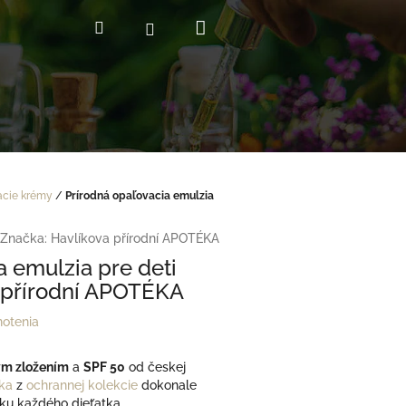
Nákupný
Hľadať
Prihlásenie
košík
acie krémy
/
Prírodná opaľovacia emulzia
Značka:
Havlíkova přírodní APOTÉKA
a emulzia pre deti
a přírodní APOTÉKA
notenia
ým zložením
a
SPF 50
od českej
éka
z
ochrannej kolekcie
dokonale
u každého dieťatka.