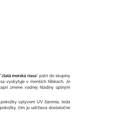
"
zlatá morská riasa
" patrí do skupiny
sa vyskytuje v menších hĺbkach. Je
za
pri zmene vodnej hladiny úplným
m pokožky vplyvom UV žiarenia, teda
pokožky, čím ju udržiava dostatočne