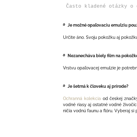
Často kladené otázky o 
࿔ Je možné opaľovaciu emulziu použ
Určite áno. Svoju pokožku aj pokožku 
࿔ Nezanecháva biely film na pokožk
Vrstvu opaľovacej emulzie je potrebn
࿔ Je šetrná k človeku aj prírode?
Ochranná kolekcia
od českej znač
vodné riasy aj ostatné vodné živočíc
ničia vodnú faunu a flóru. Vyberaj s