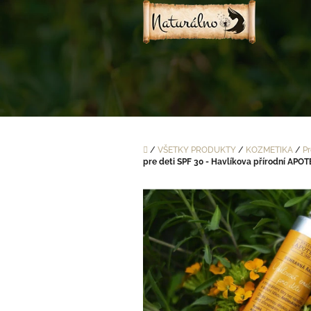
Prejsť
na
obsah
Domov
/
VŠETKY PRODUKTY
/
KOZMETIKA
/
Pr
pre deti SPF 30 - Havlíkova přírodní APO