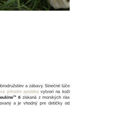
obrodružstiev a zábavy. Slnečné lúče
ová přírodní apotéka
vytvorí na koži
leukine™ 6
získaná z morských rias
estovaný a je vhodný pre detičky od