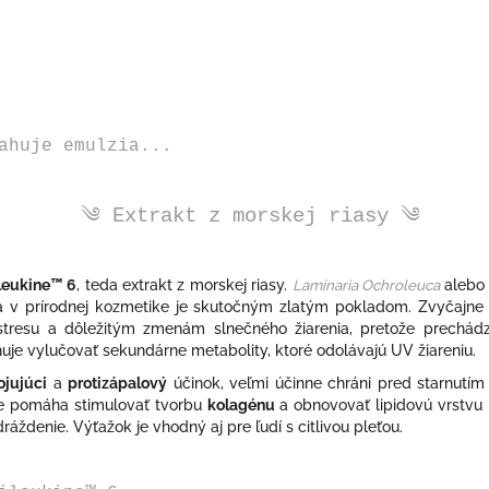
ahuje emulzia...
༄
Extrakt z morskej riasy ༄
leukine™ 6
, teda extrakt z morskej riasy.
Laminaria Ochroleuca
alebo 
 v prírodnej kozmetike je skutočným zlatým pokladom. Zvyčajne 
stresu a dôležitým zmenám slnečného žiarenia, pretože prechád
uje vylučovať sekundárne metabolity, ktoré odolávajú UV žiareniu.
jujúci
a
protizápalový
účinok, veľmi účinne chráni pred starnutí
 pomáha stimulovať tvorbu
kolagénu
a obnovovať lipidovú vrstvu 
ráždenie. Výťažok je vhodný aj pre ľudí s citlivou pleťou.