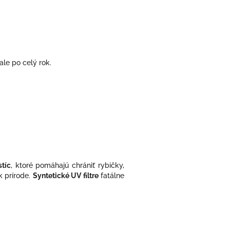
ale po celý rok.
tíc
, ktoré pomáhajú chrániť rybičky,
k prírode.
Syntetické UV filtre
fatálne