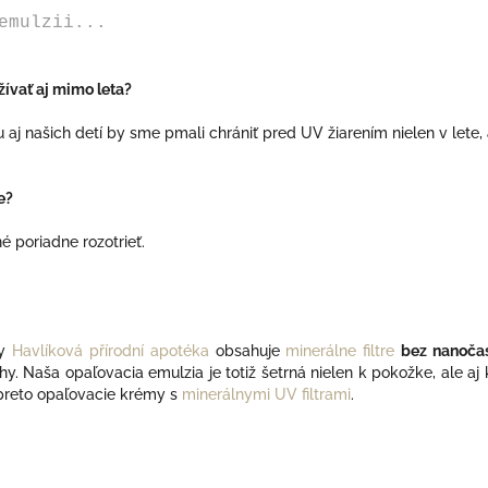
emulzii...
ívať aj mimo leta?
aj našich detí by sme pmali chrániť pred UV žiarením nielen v lete, 
e?
é poriadne rozotrieť.
ky
Havlíková přírodní apotéka
obsahuje
minerálne filtre
bez nanočas
hy. Naša opaľovacia emulzia je totiž šetrná nielen k pokožke, ale aj 
i preto opaľovacie krémy s
minerálnymi UV filtrami
.