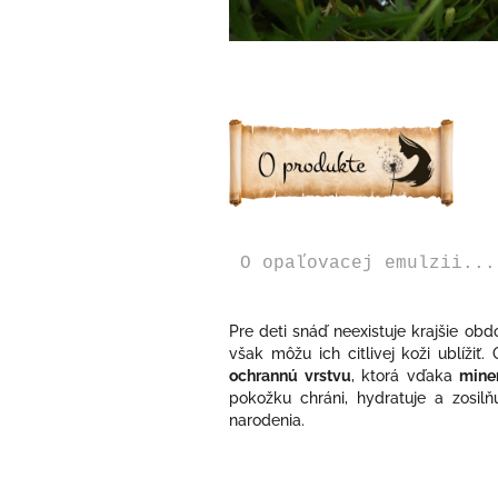
O opaľovacej emulzii...
Pre deti snáď neexistuje krajšie ob
však môžu ich citlivej koži ublížiť
ochrannú vrstvu
, ktorá vďaka
mine
pokožku chráni, hydratuje a zosilň
narodenia.