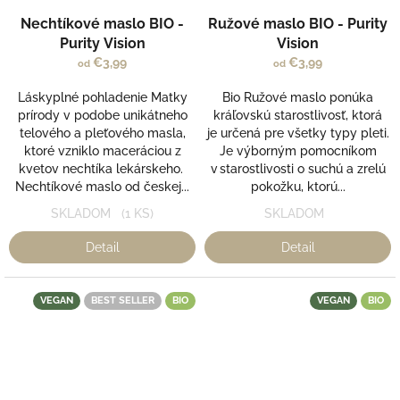
Priemerné
Priemerné
Nechtíkové maslo BIO -
Ružové maslo BIO - Purity
hodnotenie
hodnotenie
produktu
produktu
Purity Vision
Vision
je
je
€3,99
€3,99
od
od
5,0
5,0
z
z
Láskyplné pohladenie Matky
Bio Ružové maslo ponúka
5
5
prírody v podobe unikátneho
kráľovskú starostlivosť, ktorá
hviezdičiek.
hviezdičiek.
telového a pleťového masla,
je určená pre všetky typy pleti.
ktoré vzniklo maceráciou z
Je výborným pomocníkom
kvetov nechtíka lekárskeho.
v starostlivosti o suchú a zrelú
Nechtíkové maslo od českej...
pokožku, ktorú...
SKLADOM
(1 KS)
SKLADOM
Detail
Detail
VEGAN
BEST SELLER
BIO
VEGAN
BIO