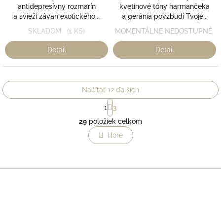
antidepresívny rozmarín
kvetinové tóny harmančeka
a svieži závan exotického...
a geránia povzbudí Tvoje...
SKLADOM
(1 KS)
MOMENTÁLNE NEDOSTUPNÉ
Detail
Detail
Načítať 12 ďalších
S
1
3
t
O
r
29
položiek celkom
v
á
l
Hore
n
á
k
o
d
v
a
a
c
Z
n
i
á
i
e
p
e
p
ä
r
t
v