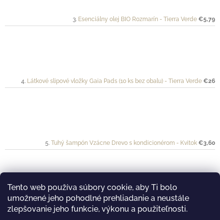
Esenciálny olej BIO Rozmarín - Tierra Verde
€5,79
Látkové slipové vložky Gaia Pads (10 ks bez obalu) - Tierra Verde
€26
Tuhý šampón Vzácne Drevo s kondicionérom - Kvitok
€3,60
Tento web používa súbory cookie, aby Ti bolo
umožnené jeho pohodlné prehliadanie a neustále
Esenciálny olej BIO Lavandin - Tierra Verde
€5,79
zlepšovanie jeho funkcie, výkonu a použiteľnosti.