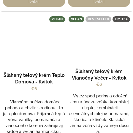
Detail
Detail
VEGAN
VEGAN
BEST SELLER
LIMITKA
Šľahaný telový krém
Šľahaný telový krém Teplo
Vianočný Večer - Kvitok
Domova - Kvitok
€6
€6
Vylez spod periny a odožeň
Vianočné pečivo, domáca
zimu a únavu vďaka korenistej
pohoda a chvíle s rodinou... to
a teplej kombinácii
je teplo domova. Príjemná teplá
esenciálnych olejov pomaranč,
vôňa vanilky, pomaranča a
škorica a klinček. Klasická
vianočného korenia zahreje aj
zimná vôňa vždy zahreje dušu
srdce a vyčarí harmonickú...
a...