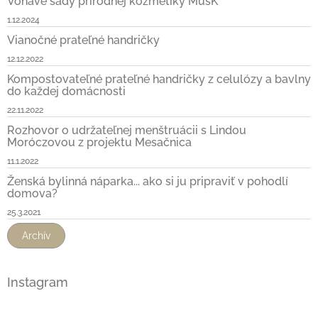
Voňavé sady prírodnej kozmetiky MusK
1.12.2024
Vianočné prateľné handričky
12.12.2022
Kompostovateľné prateľné handričky z celulózy a bavlny
do každej domácnosti
22.11.2022
Rozhovor o udržateľnej menštruácii s Lindou
Moróczovou z projektu Mesačnica
11.1.2022
Ženská bylinná náparka... ako si ju pripraviť v pohodlí
domova?
25.3.2021
Archív
Instagram