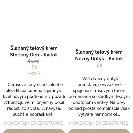
Šľahaný telový krém
Šľahaný telový krém
Slnečný Deň - Kvitok
Nežný Dotyk - Kvitok
€6,50
€6
€5
(–23 %)
Vôňa Nežný dotyk
Citrusové tóny esenciálneho
predstavuje vyvážené
oleja litsea cubeba s jemným
spojenie citrusových tónov
kvetinovým podtónom v pozadí
pomaranča so sladkým teplým
vzbudzujú veľmi príjemný pocit
podtónom vanilky. Na prvý
radosti zo života. A navyše,
pohľad prostá kombinácia však
suchá a popraskaná...
vytvára harmonické...
MOMENTÁLNE NEDOSTUPNÉ
MOMENTÁLNE NEDOSTUPNÉ