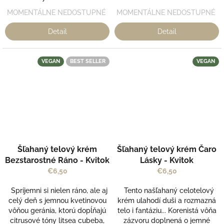
MOMENTÁLNE NEDOSTUPNÉ
MOMENTÁLNE NEDOSTUPNÉ
Detail
Detail
VEGAN
BEST SELLER
VEGAN
Šľahaný telový krém
Šľahaný telový krém Čaro
Bezstarostné Ráno - Kvitok
Lásky - Kvitok
€6,50
€6,50
Spríjemni si nielen ráno, ale aj
Tento našľahaný celotelový
celý deň s jemnou kvetinovou
krém ulahodí duši a rozmazná
vôňou geránia, ktorú dopĺňajú
telo i fantáziu... Korenistá vôňa
citrusové tóny litsea cubeba,
zázvoru doplnená o jemné