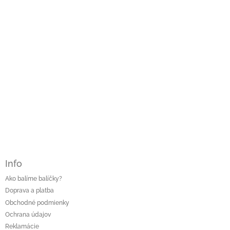
i
k
e
y
v
ý
p
i
s
u
Info
Ako balíme balíčky?
Doprava a platba
Obchodné podmienky
Ochrana údajov
Reklamácie