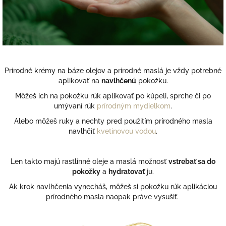
Prírodné krémy na báze olejov a prírodné maslá je vždy potrebné
aplikovať na
navlhčenú
pokožku.
Môžeš ich na pokožku rúk aplikovať po kúpeli, sprche či po
umývaní rúk
prírodným mydielkom
.
Alebo môžeš ruky a nechty pred použitím prírodného masla
navlhčiť
kvetinovou vodou
.
Len takto majú rastlinné oleje a maslá možnosť
vstrebať sa do
pokožky
a
hydratovať
ju.
Ak krok navlhčenia vynecháš, môžeš si pokožku rúk aplikáciou
prírodného masla naopak práve vysušiť.