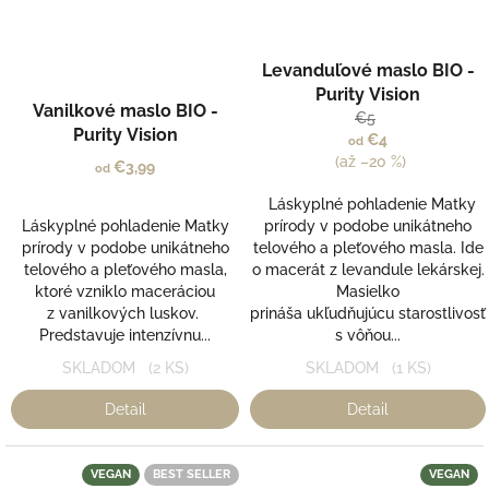
Levanduľové maslo BIO -
Purity Vision
Vanilkové maslo BIO -
€5
Purity Vision
€4
od
(až –20 %)
€3,99
od
Láskyplné pohladenie Matky
Láskyplné pohladenie Matky
prírody v podobe unikátneho
prírody v podobe unikátneho
telového a pleťového masla. Ide
telového a pleťového masla,
o macerát z levandule lekárskej.
ktoré vzniklo maceráciou
Masielko
z vanilkových luskov.
prináša ukľudňujúcu starostlivosť
Predstavuje intenzívnu...
s vôňou...
SKLADOM
(2 KS)
SKLADOM
(1 KS)
Detail
Detail
VEGAN
BEST SELLER
VEGAN