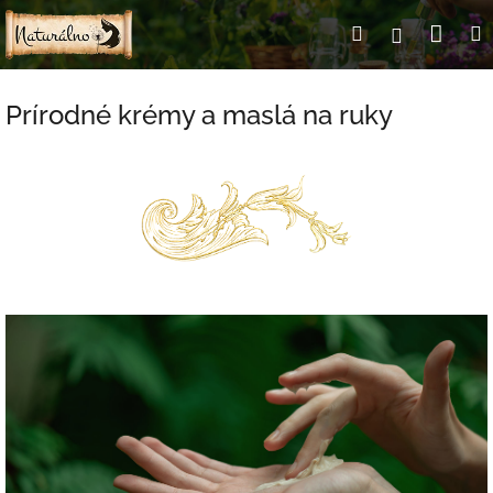
Prejsť
Nák
Hľadať
Prihlásen
na
obsah
koší
Prírodné krémy a maslá na ruky