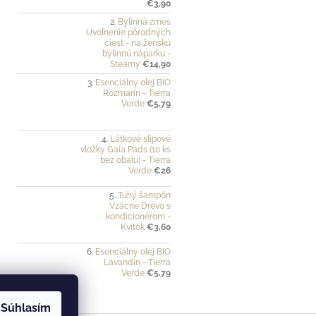
€3,90
Bylinná zmes
Uvoľnenie pôrodných
ciest - na ženskú
bylinnú náparku -
Steamy
€14,90
Esenciálny olej BIO
Rozmarín - Tierra
Verde
€5,79
Látkové slipové
vložky Gaia Pads (10 ks
bez obalu) - Tierra
Verde
€26
Tuhý šampón
Vzácne Drevo s
kondicionérom -
Kvitok
€3,60
Esenciálny olej BIO
Lavandin - Tierra
Verde
€5,79
Súhlasím