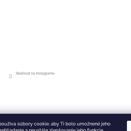
Sledovať na Instagrame
používa súbory cookie, aby Ti bolo umožnené jeho
ehliadanie a neustále zlepšovanie jeho funkcie,