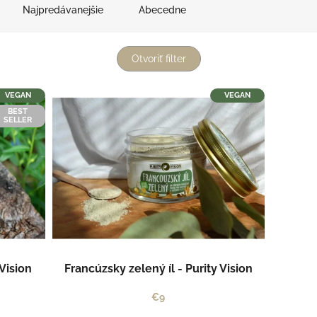
Najpredávanejšie
Abecedne
Otvoriť filter
VEGAN
VEGAN
BEST
SELLER
 Vision
Francúzsky zelený íl - Purity Vision
€9