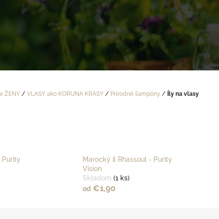
re ŽENY
/
VLASY ako KORUNA KRÁSY
/
Prírodné šampóny
/
Íly na vlasy
 Purity
Marocký íl Rhassoul - Purity
Vision
Skladom
(1 ks)
€1,90
od