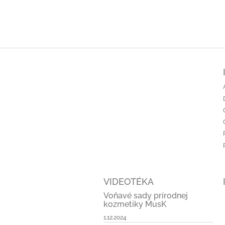
Z
á
p
ä
t
i
e
VIDEOTÉKA
Voňavé sady prírodnej
kozmetiky MusK
1.12.2024