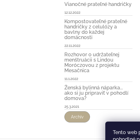
Vianočné prateľné handričky
12.12.2022
Kompostovateľné prateľné
handričky z celulózy a
bavlny do každej
domácnosti
22.11.2022
Rozhovor o udržateľnej
menštruácii s Lindou
Moróczovou z projektu
Mesačnica
11.1.2022
Ženská bylinná náparka...
ako si ju pripraviť v pohodlí
domova?
25.3.2021
Archív
Tento web 
pohodlné pr