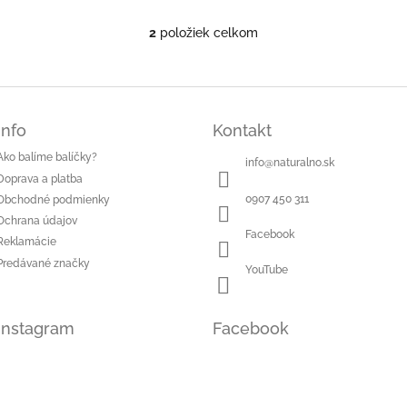
2
položiek celkom
O
v
l
á
d
a
Info
Kontakt
c
Ako balíme balíčky?
i
info
@
naturalno.sk
e
Doprava a platba
p
0907 450 311
Obchodné podmienky
r
Ochrana údajov
v
Facebook
Reklamácie
k
y
Predávané značky
YouTube
v
ý
p
Instagram
Facebook
i
s
u