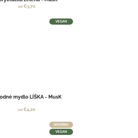
€3,70
od
VEGAN
rodné mydlo LÍŠKA - MusK
€4,20
od
NOVINKA
VEGAN