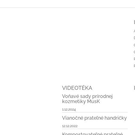
Z
á
p
ä
t
i
e
VIDEOTÉKA
Voňavé sady prírodnej
kozmetiky MusK
1.12.2024
Vianočné prateľné handričky
12.12.2022
Kompostovateľné prateľné