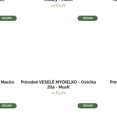
€3,70
od
VEGAN
VEGAN
- Macko
Prírodné VESELÉ MYDIELKO - Ovečka
Prí
žltá - MusK
€3,70
od
VEGAN
VEGAN