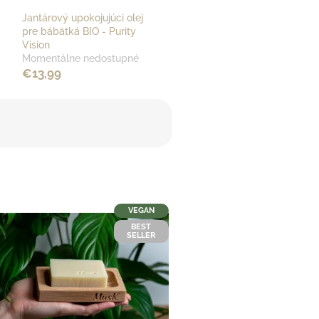
Jantárový upokojujúci olej
pre bábätká BIO - Purity
Vision
Momentálne nedostupné
€13,99
VEGAN
BEST
SELLER