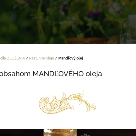
odľa ZLOŽENIA
/
Rastlinné oleje
/
Mandľový olej
 s obsahom MANDĽOVÉHO oleja