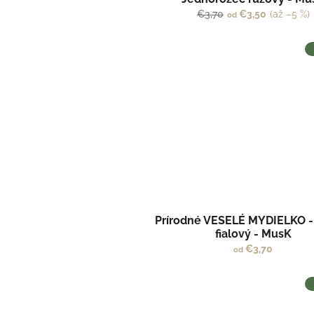
€3,70
€3,50
(až –5 %)
od
Prírodné VESELÉ MYDIELKO 
fialový - MusK
€3,70
od