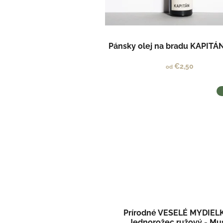
o
d
v
u
k
t
Pánsky olej na bradu KAPITÁN
o
v
€2,50
od
Prírodné VESELÉ MYDIEL
Jednorožec ružový - Mu