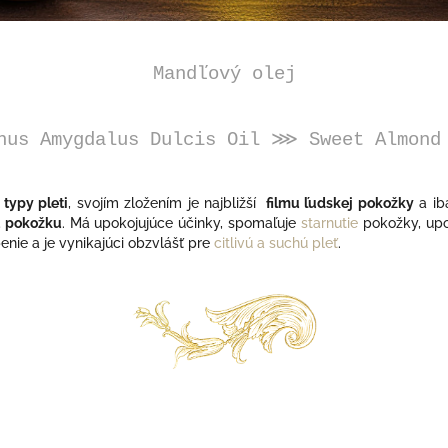
Mandľový olej
nus Amygdalus Dulcis Oil
⋙
Sweet Almond
 typy pleti
, svojím zložením je najbližší
filmu ľudskej pokožky
a iba
ú pokožku
. Má upokojujúce účinky, spomaľuje
starnutie
pokožky, upo
enie a je vynikajúci obzvlášť pre
citlivú a suchú pleť
.