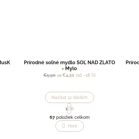
MusK
Prírodné soľné mydlo SOĽ NAD ZLATO
Príro
- Mylo
€5,50
€4,50
(až –18 %)
od
Načítať 12 ďalších
S
1
6
t
O
r
67
položiek celkom
v
á
l
Hore
n
á
k
o
d