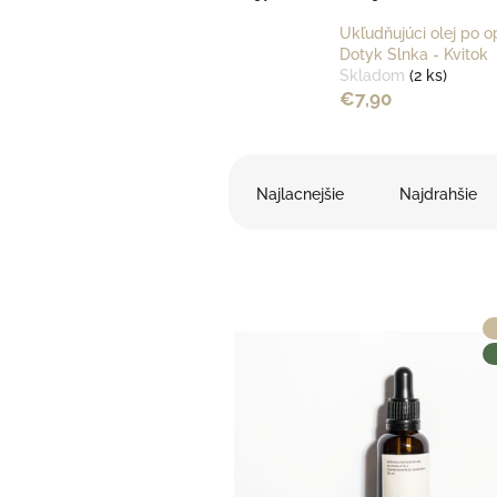
Ukľudňujúci olej po o
Dotyk Slnka - Kvitok
Skladom
(2 ks)
€7,90
R
a
Najlacnejšie
Najdrahšie
d
e
n
i
e
V
p
ý
r
p
o
i
d
s
u
p
k
r
t
o