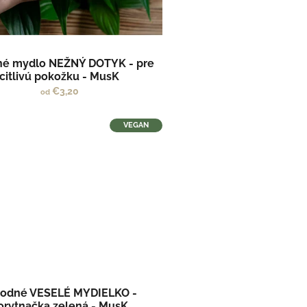
dné mydlo NEŽNÝ DOTYK - pre
citlivú pokožku - MusK
€3,20
od
VEGAN
rodné VESELÉ MYDIELKO -
orytnačka zelená - MusK