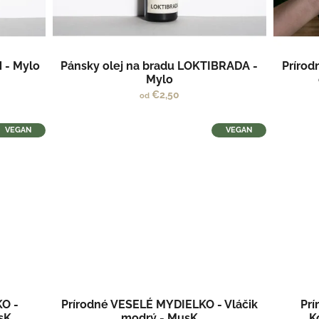
 - Mylo
Pánsky olej na bradu LOKTIBRADA -
Príro
Mylo
€2,50
od
VEGAN
VEGAN
KO -
Prírodné VESELÉ MYDIELKO - Vláčik
Prí
sK
modrý - MusK
K