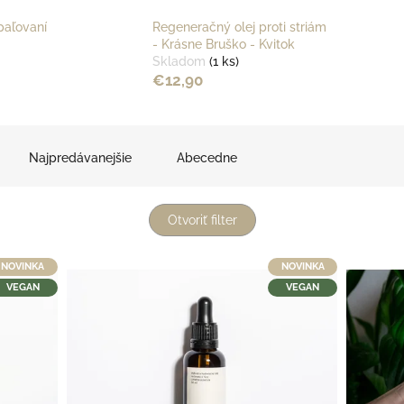
paľovaní
Regeneračný olej proti striám
- Krásne Bruško - Kvitok
Skladom
(1 ks)
€12,90
Najpredávanejšie
Abecedne
Otvoriť filter
NOVINKA
NOVINKA
VEGAN
VEGAN