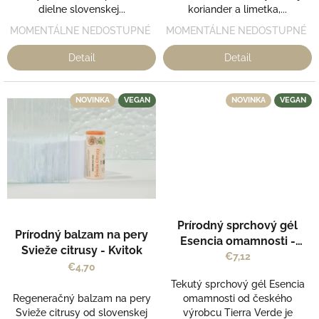
dielne slovenskej...
koriander a limetka,...
MOMENTÁLNE NEDOSTUPNÉ
MOMENTÁLNE NEDOSTUPNÉ
Detail
Detail
NOVINKA
VEGAN
NOVINKA
VEGAN
Prírodný sprchový gél
Prírodný balzam na pery
Esencia omamnosti -
Svieže citrusy - Kvitok
Ylang-ylang & Kardamóm
€7,12
€4,70
- Tierra Verde
Tekutý sprchový gél Esencia
Regeneračný balzam na pery
omamnosti od českého
Svieže citrusy od slovenskej
výrobcu Tierra Verde je