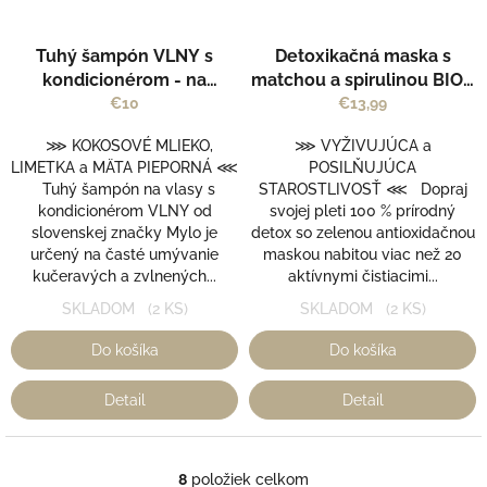
Tuhý šampón VLNY s
Detoxikačná maska s
kondicionérom - na
matchou a spirulinou BIO -
kučeravé a zvlnené vlasy -
Purity Vision
€10
€13,99
Mylo
⋙ KOKOSOVÉ MLIEKO,
⋙ VYŽIVUJÚCA a
LIMETKA a MÄTA PIEPORNÁ ⋘
POSILŇUJÚCA
Tuhý šampón na vlasy s
STAROSTLIVOSŤ ⋘ Dopraj
kondicionérom VLNY od
svojej pleti 100 % prírodný
slovenskej značky Mylo je
detox so zelenou antioxidačnou
určený na časté umývanie
maskou nabitou viac než 20
kučeravých a zvlnených...
aktívnymi čistiacimi...
SKLADOM
(2 KS)
SKLADOM
(2 KS)
Do košíka
Do košíka
Detail
Detail
8
položiek celkom