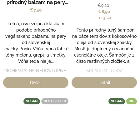
prírodný balzam na pery
limitovaná edícia MusK
€9,20
Ponio
€7,40
€8,90
(–3 %)
Letná, osviežujúca klasika v
podobe prírodného
Tento prírodný tuhý šampón
vegánskeho balzamu na pery
na báze tenzidov z kokosového
od slovenskej
oleja od slovenskej značky
značky Ponio. Vôňu tvoria ľahké
MusK je doplnený o vianočné
tóny melónu, grepu a limetky.
esenciálne oleje. Šampón je z
Vôňa teda nie je...
čisto rastlinných zložiek, a...
MOMENTÁLNE NEDOSTUPNÉ
SKLADOM
(1 KS)
Detail
Detail
VEGAN
BEST SELLER
VEGAN
BIO