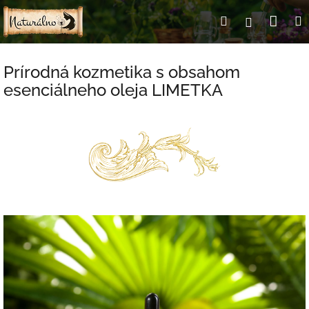
Prejsť
Nák
Hľadať
Prihlásen
na
obsah
koší
Prírodná kozmetika s obsahom
esenciálneho oleja LIMETKA