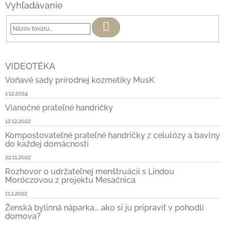
Vyhľadávanie
Hľadať
VIDEOTÉKA
Voňavé sady prírodnej kozmetiky MusK
1.12.2024
Vianočné prateľné handričky
12.12.2022
Kompostovateľné prateľné handričky z celulózy a bavlny
do každej domácnosti
22.11.2022
Rozhovor o udržateľnej menštruácii s Lindou
Moróczovou z projektu Mesačnica
11.1.2022
Ženská bylinná náparka... ako si ju pripraviť v pohodlí
domova?