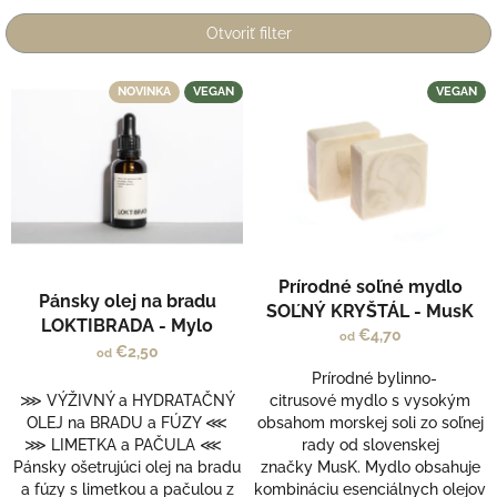
i
e
Otvoriť filter
p
r
V
NOVINKA
VEGAN
VEGAN
o
ý
d
p
u
i
k
s
t
p
o
r
v
o
d
Prírodné soľné mydlo
Pánsky olej na bradu
u
SOĽNÝ KRYŠTÁL - MusK
LOKTIBRADA - Mylo
k
€4,70
od
t
€2,50
od
o
Prírodné bylinno-
v
⋙ VÝŽIVNÝ a HYDRATAČNÝ
citrusové mydlo s vysokým
OLEJ na BRADU a FÚZY ⋘
obsahom morskej soli zo soľnej
⋙ LIMETKA a PAČULA ⋘
rady od slovenskej
Pánsky ošetrujúci olej na bradu
značky MusK. Mydlo obsahuje
a fúzy s limetkou a pačulou z
kombináciu esenciálnych olejov