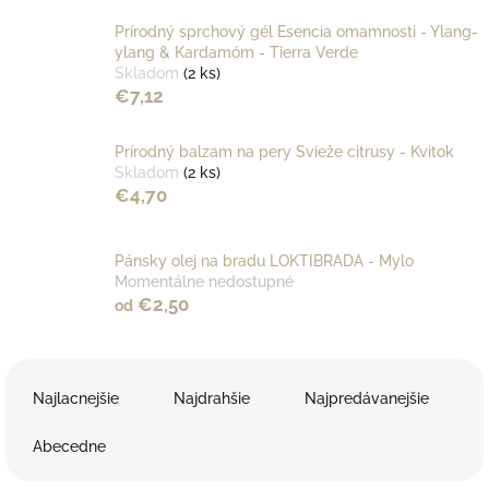
Prírodný sprchový gél Esencia omamnosti - Ylang-
ylang & Kardamóm - Tierra Verde
Skladom
(2 ks)
€7,12
Prírodný balzam na pery Svieže citrusy - Kvitok
Skladom
(2 ks)
€4,70
Pánsky olej na bradu LOKTIBRADA - Mylo
Momentálne nedostupné
€2,50
od
R
a
Najlacnejšie
Najdrahšie
Najpredávanejšie
d
e
Abecedne
n