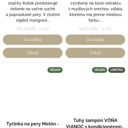
značky Kvitok predstavuje
vyrobený na báze extraktu
riešenie na večne suché
z mydlových orechov, vďaka
a popraskané pery. V zložení
ktorému má jemne medovú
nájdeš mangové...
farbu....
SKLADOM
(2 KS)
SKLADOM
(2 KS)
Do košíka
Do košíka
Detail
Detail
VEGAN
VEGAN
LIMITKA
Tuhý šampón VÔŇA
Tyčinka na pery Melón -
VIANOC s kondicionérom -