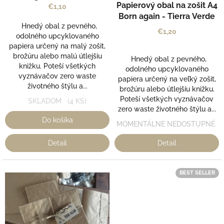
k
Papierový obal na zošit A4
€1,10
t
Born again - Tierra Verde
o
Hnedý obal z pevného,
€1,20
v
odolného upcyklovaného
papiera určený na malý zošit,
brožúru alebo malú útlejšiu
Hnedý obal z pevného,
knižku. Poteší všetkých
odolného upcyklovaného
vyznávačov zero waste
papiera určený na veľký zošit,
životného štýlu a...
brožúru alebo útlejšiu knižku.
Poteší všetkých vyznávačov
SKLADOM
(4 KS)
zero waste životného štýlu a...
Do košíka
MOMENTÁLNE NEDOSTUPNÉ
Detail
Detail
BEST SELLER