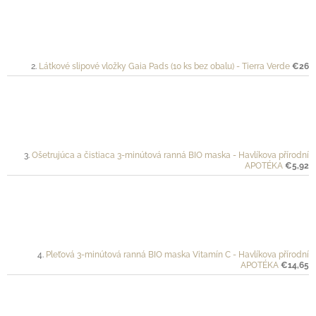
Látkové slipové vložky Gaia Pads (10 ks bez obalu) - Tierra Verde
€26
Ošetrujúca a čistiaca 3-minútová ranná BIO maska - Havlíkova přírodní
APOTÉKA
€5,92
Pleťová 3-minútová ranná BIO maska Vitamín C - Havlíkova přírodní
APOTÉKA
€14,65