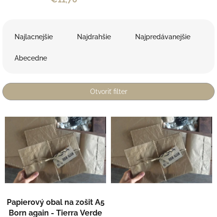
R
a
Najlacnejšie
Najdrahšie
Najpredávanejšie
d
e
Abecedne
n
i
e
Otvoriť filter
p
r
V
o
ý
d
p
u
i
k
s
t
p
o
r
v
o
d
Papierový obal na zošit A5
u
Born again - Tierra Verde