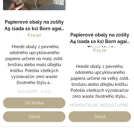
Papierové obaly na zošity
Priemerné
A5 (sada 10 ks) Born again
hodnotenie
Papierové obaly na zošity
- Tierra Verde
€10,50
produktu
A4 (sada 10 ks) Born again
je
Hnedé obaly z pevného,
- Tierra Verde
€11,70
5,0
odolného upcyklovaného
z
papiera určené na malý zošit,
5
brožúru alebo malú útlejšiu
Hnedé obaly z pevného,
hviezdičiek.
knižku. Potešia všetkých
odolného upcyklovaného
vyznávačov zero waste
papiera určené na veľký zošit,
životného štýlu a...
brožúru alebo útlejšiu knižku.
Potešia všetkých vyznávačov
SKLADOM
(1 KS)
zero waste životného štýlu...
Do košíka
MOMENTÁLNE NEDOSTUPNÉ
Detail
Detail