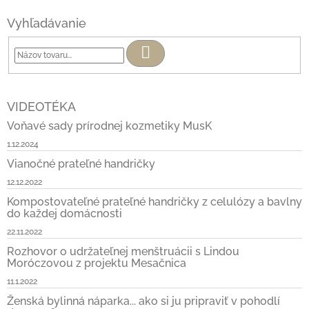
Vyhľadávanie
Hľadať
VIDEOTÉKA
Voňavé sady prírodnej kozmetiky MusK
1.12.2024
Vianočné prateľné handričky
12.12.2022
Kompostovateľné prateľné handričky z celulózy a bavlny
do každej domácnosti
22.11.2022
Rozhovor o udržateľnej menštruácii s Lindou
Moróczovou z projektu Mesačnica
11.1.2022
Ženská bylinná náparka... ako si ju pripraviť v pohodlí