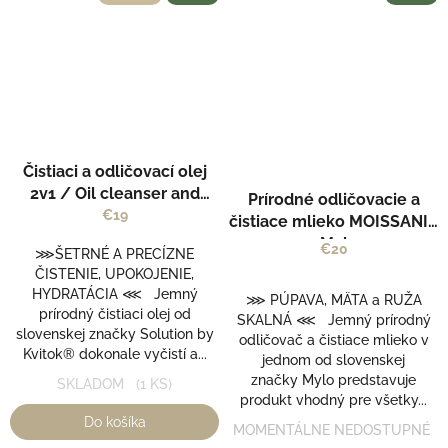
Čistiaci a odličovací olej
2v1 / Oil cleanser and
Prírodné odličovacie a
makeup remover -
€19
čistiace mlieko MOISSANIT
SOLUTION by Kvitok
- Mylo
€20
⋙ŠETRNÉ A PRECÍZNE
ČISTENIE, UPOKOJENIE,
HYDRATÁCIA ⋘ Jemný
⋙ PÚPAVA, MÄTA a RUŽA
prírodný čistiaci olej od
SKALNÁ ⋘ Jemný prírodný
slovenskej značky Solution by
odličovač a čistiace mlieko v
Kvitok® dokonale vyčistí a...
jednom od slovenskej
značky Mylo predstavuje
SKLADOM
(1 KS)
produkt vhodný pre všetky...
Do košíka
MOMENTÁLNE NEDOSTUPNÉ