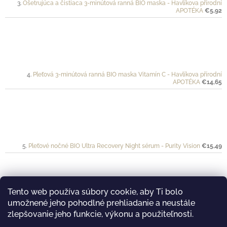
Ošetrujúca a čistiaca 3-minútová ranná BIO maska - Havlíkova přírodní
APOTÉKA
€5,92
Pleťová 3-minútová ranná BIO maska Vitamín C - Havlíkova přírodní
APOTÉKA
€14,65
Pleťové nočné BIO Ultra Recovery Night sérum - Purity Vision
€15,49
Tento web používa súbory cookie, aby Ti bolo
umožnené jeho pohodlné prehliadanie a neustále
Ochranný krém pre športovkyne a športovcov VÉLO - Mylo
€20
zlepšovanie jeho funkcie, výkonu a použiteľnosti.