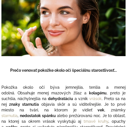
k
y
v
ý
p
i
s
u
Prečo venovať pokožke okolo očí špeciálnu starostlivosť...
Pokožka okolo očí býva jemnejšia, tenšia a menej
odolná.
Obsahuje menej mazových žliaz a
kolagénu
, preto je
suchšia, náchylnejšia na
dehydratáciu
a vznik
vrások
.
Preto sa na
nej
znaky starnutia
objavia skôr a sú viditeľnejšie.
Je to prvé
miesto na tvári, na ktorom je vidieť
vek
, známky
starnutia
,
nedostatok spánku
alebo prežúrovanú noc.
Je to oblasť,
na ktorej sa okrem vrások vyskytujú aj
tmavé kruhy
, opuchy