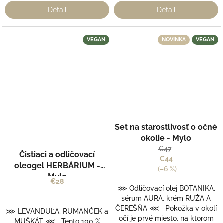
Detail
Detail
VEGAN
NOVINKA
VEGAN
Set na starostlivosť o očné
okolie - Mylo
Priemerné
€47
hodnotenie
Čistiaci a odličovací
€44
produktu
oleogel HERBÁRIUM -
(–6 %)
je
Mylo
4,0
€28
⋙ Odličovací olej BOTANIKA,
z
sérum AURA, krém RUŽA A
5
ČEREŠŇA ⋘ Pokožka v okolí
hviezdičiek.
⋙ LEVANDUĽA, RUMANČEK a
očí je prvé miesto, na ktorom
MUŠKÁT ⋘ Tento 100 %