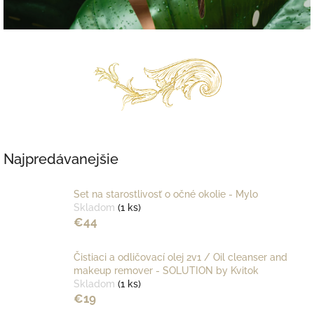
Najpredávanejšie
Set na starostlivosť o očné okolie - Mylo
Skladom
(1 ks)
€44
Čistiaci a odličovací olej 2v1 / Oil cleanser and
makeup remover - SOLUTION by Kvitok
Skladom
(1 ks)
€19