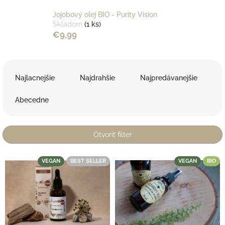
Jojobový olej BIO - Purity Vision
Skladom
(1 ks)
€9,99
R
a
Najlacnejšie
Najdrahšie
Najpredávanejšie
d
e
Abecedne
n
i
e
Otvoriť filter
p
r
V
VEGAN
BEST SELLER
VEGAN
BIO
o
ý
d
p
u
i
k
s
t
p
o
r