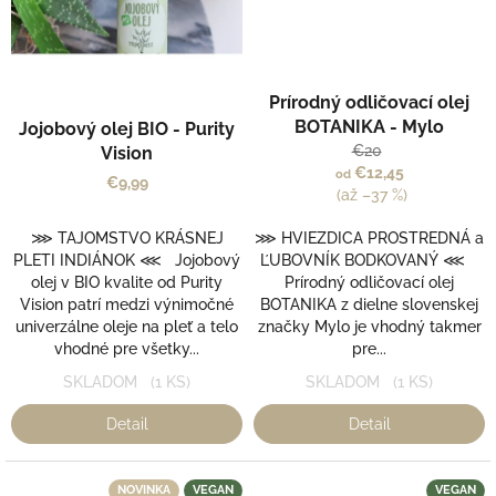
Priemerné
Prírodný odličovací olej
hodnotenie
produktu
BOTANIKA - Mylo
Jojobový olej BIO - Purity
je
€20
Vision
5,0
€12,45
od
€9,99
z
(až –37 %)
5
hviezdičiek.
⋙ TAJOMSTVO KRÁSNEJ
⋙ HVIEZDICA PROSTREDNÁ a
PLETI INDIÁNOK ⋘ Jojobový
ĽUBOVNÍK BODKOVANÝ ⋘
olej v BIO kvalite od Purity
Prírodný odličovací olej
Vision patrí medzi výnimočné
BOTANIKA z dielne slovenskej
univerzálne oleje na pleť a telo
značky Mylo je vhodný takmer
vhodné pre všetky...
pre...
SKLADOM
(1 KS)
SKLADOM
(1 KS)
Detail
Detail
NOVINKA
VEGAN
VEGAN