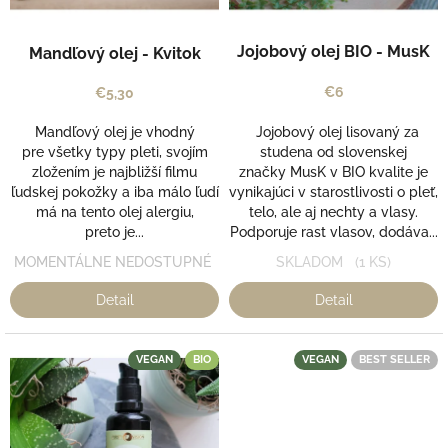
v
o
Priemerné
d
Jojobový olej BIO - MusK
Mandľový olej - Kvitok
hodnotenie
u
produktu
k
€6
€5,30
je
t
5,0
o
Mandľový olej je vhodný
Jojobový olej lisovaný za
z
v
pre všetky typy pleti, svojím
studena od slovenskej
5
zložením je najbližší filmu
značky MusK v BIO kvalite je
hviezdičiek.
ľudskej pokožky a iba málo ľudí
vynikajúci v starostlivosti o pleť,
má na tento olej alergiu,
telo, ale aj nechty a vlasy.
preto je...
Podporuje rast vlasov, dodáva...
MOMENTÁLNE NEDOSTUPNÉ
SKLADOM
(1 KS)
Detail
Detail
VEGAN
BIO
VEGAN
BEST SELLER