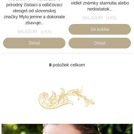
vidieť známky starnutia alebo
prírodný čistiaci a odličovací
nedostatok...
oleogel od slovenskej
značky Mylo jemne a dokonale
SKLADOM
(1 KS)
zbavuje...
Do košíka
SKLADOM
(1 KS)
Detail
Detail
8
položiek celkom
O
v
l
á
d
a
c
i
e
p
r
v