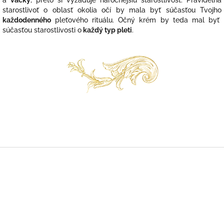
a
vačky
, preto si vyžaduje náročnejšiu starostlivosť.
Pravidelná
starostlivoť o oblasť okolia očí by mala byť súčasťou Tvojho
každodenného
pleťového rituálu.
Očný krém by teda mal byť
súčasťou starostlivosti o
každý typ pleti
.
Z
á
p
ä
t
i
e