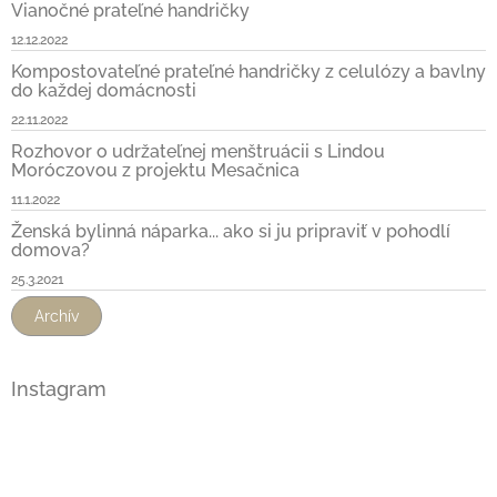
Vianočné prateľné handričky
12.12.2022
Kompostovateľné prateľné handričky z celulózy a bavlny
do každej domácnosti
22.11.2022
Rozhovor o udržateľnej menštruácii s Lindou
Moróczovou z projektu Mesačnica
11.1.2022
Ženská bylinná náparka... ako si ju pripraviť v pohodlí
domova?
25.3.2021
Archív
Instagram