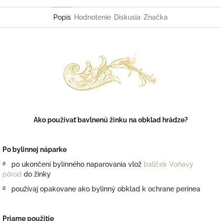
Facebook
Twitter
Popis
Hodnotenie
Diskusia
Značka
Ako používať bavlnenú žinku na obklad hrádze?
Po
bylinnej náparke
࿔ p
o ukončení
bylinného
naparovania
vlož
balíček Voňavý
pôrod
do
žinky
࿔
používaj
opakovane
ako bylinný
obklad
k ochrane
perinea
Priame
použitie