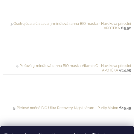
Ošetrujúca a čistiaca 3-minútová ranná BIO maska - Havlíkova přírodní
APOTÉKA
€5,92
Pleťová 3-minútová ranná BIO maska Vitamín C - Havlíkova přírodní
APOTÉKA
€14,65
Pleťové nočné BIO Ultra Recovery Night sérum - Purity Vision
€15,49