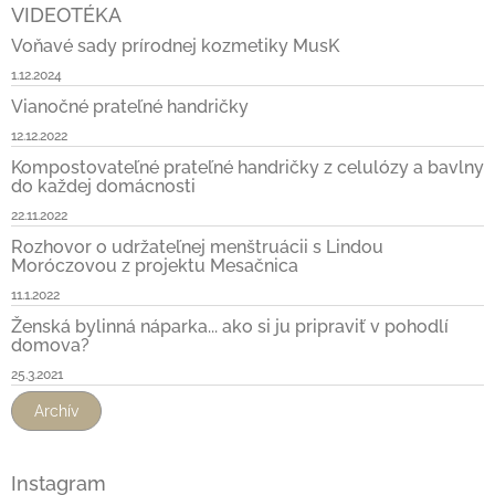
VIDEOTÉKA
Voňavé sady prírodnej kozmetiky MusK
1.12.2024
Vianočné prateľné handričky
12.12.2022
Kompostovateľné prateľné handričky z celulózy a bavlny
do každej domácnosti
22.11.2022
Rozhovor o udržateľnej menštruácii s Lindou
Moróczovou z projektu Mesačnica
11.1.2022
Ženská bylinná náparka... ako si ju pripraviť v pohodlí
domova?
25.3.2021
Archív
Instagram