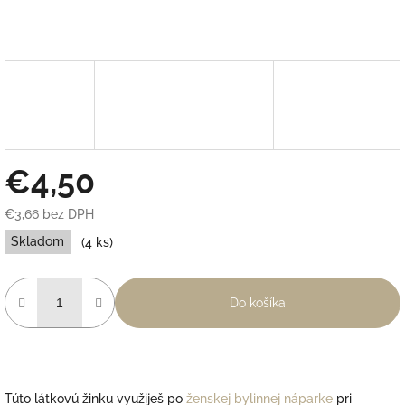
€4,50
€3,66 bez DPH
Jednotková
Skladom
(4 ks)
cena:
Do košíka
Túto látkovú žinku využiješ po
ženskej bylinnej náparke
pri