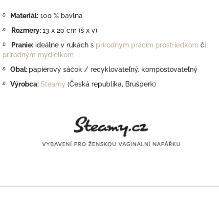
࿔
Materiál:
100 % bavlna
࿔
Rozmery:
13 x 20 cm (š x v)
࿔
Pranie:
ideálne v rukách s
prírodným pracím prostriedkom
či
prírodným mydielkom
࿔
Obal:
papierový sáčok / recyklovateľný, kompostovateľný
࿔
Výrobca:
Steamy
(Česká republika, Brušperk)
Z
á
p