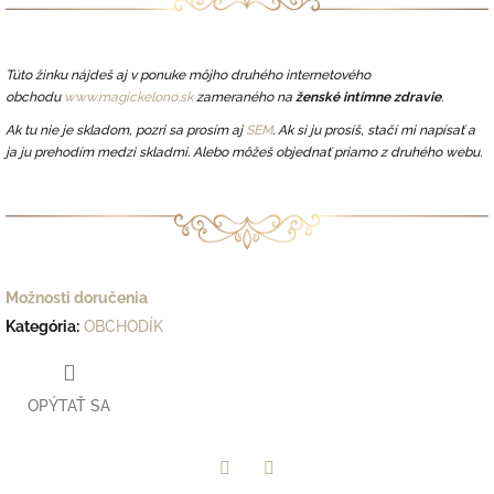
Túto žinku nájdeš aj
v ponuke môjho druhého internetového
obchodu
www.magickelono.sk
zameraného na
ženské intímne zdravie
.
Ak tu nie je skladom, pozri sa prosím aj
SEM
.
Ak si ju prosíš, stačí mi napísať a
ja ju prehodím medzi skladmi.
Alebo môžeš objednať priamo z druhého webu.
Možnosti doručenia
Kategória
:
OBCHODÍK
OPÝTAŤ SA