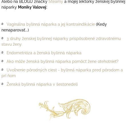
Alebo na BLOGU značky
Steamy
a mojej lektorky ženskej bylinnej
náparky
Moniky Valovej
:
࿔
Vaginálna bylinná náparka a jej kontraindikácie
(Kedy
nenaparovať...)
࿔
3 druhy ženskej bylinnej náparky prispôsobené zdravotnému
stavu ženy
࿔
Endometrióza a ženská bylinná náparka
࿔
Ako môže ženská bylinná náparka pomôcť žene otehotnieť?
࿔
Uvoľnenie pôrodných ciest - bylinná náparka pred pôrodom a
pri ňom
࿔
Ženská bylinná náparka v šestonedelí