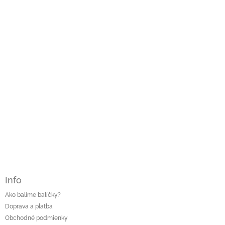
ä
t
i
e
Info
Ako balíme balíčky?
Doprava a platba
Obchodné podmienky