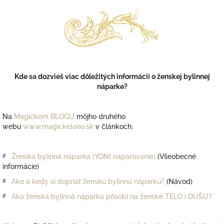
Kde sa dozvieš viac dôležitých informácii o ženskej bylinnej
náparke?
Na
Magickom BLOGU
môjho druhého
webu
www.magickelono.sk
v článkoch:
࿔
Ženská bylinná náparka (YONI naparovanie)
(Všeobecné
informácie)
࿔
Ako a kedy si dopriať ženskú bylinnú náparku?
(Návod)
࿔
Ako ženská bylinná náparka pôsobí na ženské TELO i DUŠU?