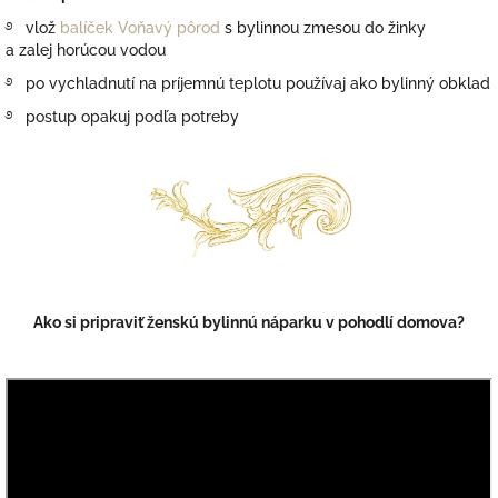
࿔ v
lož
balíček Voňavý pôrod
s
bylinnou
zmesou
do
žinky
a
zalej
horúcou
vodou
࿔
po
vychladnutí
na
príjemnú
teplotu
používaj ako
bylinný
obklad
࿔ p
ostup
opakuj podľa potreby
Ako si pripraviť ženskú bylinnú náparku v pohodlí domova?