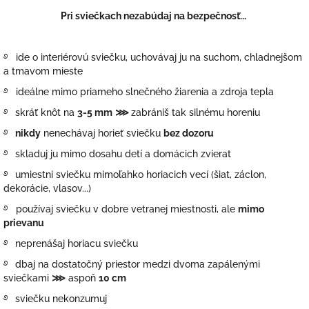
Pri sviečkach nezabúdaj na bezpečnosť...
࿔ ide o interiérovú sviečku,
uchovávaj ju na suchom, chladnejšom
a tmavom mieste
࿔ ideálne mimo priameho slnečného žiarenia a zdroja tepla
࿔
skráť knôt na
3-5 mm
⋙
zabrániš tak silnému horeniu
࿔
nikdy
nenechávaj horieť sviečku
bez dozoru
࿔
skladuj ju mimo dosahu detí a domácich zvierat
࿔
umiestni sviečku mimoľahko horiacich vecí (šiat, záclon,
dekorácie, vlasov...)
࿔ používaj sviečku v dobre vetranej miestnosti, ale
mimo
prievanu
࿔
neprenášaj horiacu sviečku
࿔
dbaj na dostatočný priestor medzi dvoma zapálenými
sviečkami
⋙
aspoň
10 cm
࿔
sviečku
nekonzumuj