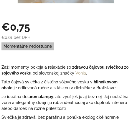
€0,75
€0,61 bez DPH
Jednotková
Momentálne nedostupné
cena:
Zaži momenty pokoja a relaxácie so
zdravou čajovou sviečkou
zo
sójového vosku
od slovenskej značky
Vonia
.
Táto čajová sviečka z čistého sójového vosku v
hlinníkovom
obale
je odlievaná ručne a s láskou v dielničke v Bratislave.
Je ideálna do
aromalampy
, ale využiješ ju aj bez nej.
Jej neutrálna
vôňa a elegantný dizajn ju robia ideálnou aj ako doplnok interiéru
alebo darček na rôzne príležitosti.
Sviečka je zdravá, bez parafínu a ponúka ekologické horenie.