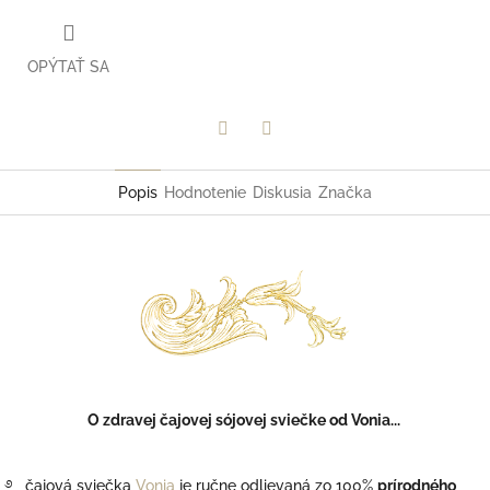
OPÝTAŤ SA
Facebook
Twitter
Popis
Hodnotenie
Diskusia
Značka
O zdravej čajovej sójovej sviečke od Vonia...
࿔ čajová sviečka
Vonia
je ručne odlievaná zo 100%
prírodného