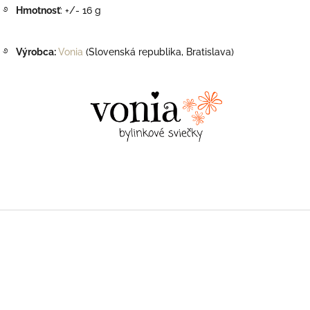
࿔
Hmotnosť
:
+/- 16 g
࿔
Výrobca:
Vonia
(Slovenská republika, Bratislava)
Z
á
p
ä
t
i
e