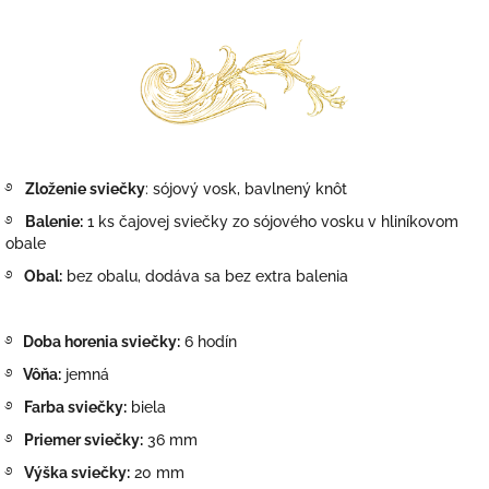
࿔
Zloženie sviečky
: sójový vosk, bavlnený knôt
࿔
Balenie:
1 ks čajovej sviečky zo sójového vosku v
hliníkovom
obale
࿔
Obal:
bez obalu, dodáva sa bez extra balenia
࿔
Doba horenia sviečky:
6 hodín
࿔
Vôňa:
jemná
࿔
Farba sviečky:
biela
࿔
Priemer sviečky:
36 mm
࿔
Výška sviečky:
20 mm