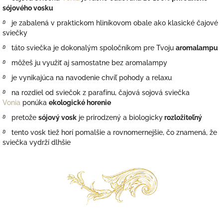
sójového vosku
࿔ je zabalená v praktickom hliníkovom obale ako klasické čajové
sviečky
࿔ táto sviečka je dokonalým spoločníkom pre Tvoju
aromalampu
࿔ môžeš ju využiť aj samostatne bez aromalampy
࿔ je vynikajúca na navodenie chvíľ pohody a relaxu
࿔ na rozdiel od sviečok z parafínu, čajová sojová sviečka
Vonia
ponúka
ekologické horenie
࿔ pretože
sójový vosk
je prirodzený a biologicky
rozložiteľný
࿔ tento vosk tiež horí pomalšie a rovnomernejšie, čo znamená, že
sviečka vydrží dlhšie