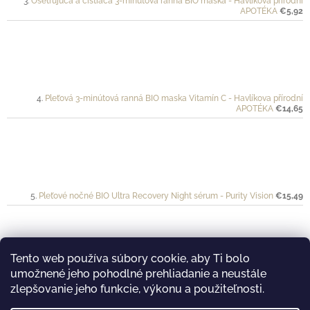
Ošetrujúca a čistiaca 3-minútová ranná BIO maska - Havlíkova přírodní
APOTÉKA
€5,92
Pleťová 3-minútová ranná BIO maska Vitamín C - Havlíkova přírodní
APOTÉKA
€14,65
Pleťové nočné BIO Ultra Recovery Night sérum - Purity Vision
€15,49
Tento web používa súbory cookie, aby Ti bolo
umožnené jeho pohodlné prehliadanie a neustále
Ochranný krém pre športovkyne a športovcov VÉLO - Mylo
€20
zlepšovanie jeho funkcie, výkonu a použiteľnosti.