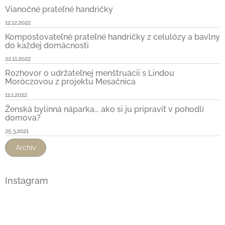
Vianočné prateľné handričky
12.12.2022
Kompostovateľné prateľné handričky z celulózy a bavlny
do každej domácnosti
22.11.2022
Rozhovor o udržateľnej menštruácii s Lindou
Moróczovou z projektu Mesačnica
11.1.2022
Ženská bylinná náparka... ako si ju pripraviť v pohodlí
domova?
25.3.2021
Archív
Instagram