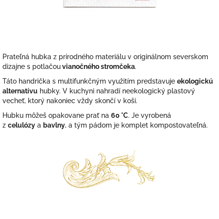
Prateľná hubka z prírodného materiálu v originálnom severskom
dizajne s potlačou
vianočného stromčeka
.
Táto handrička s multifunkčným využitím predstavuje
ekologickú
alternatívu
hubky. V kuchyni nahradí neekologický plastový
vecheť, ktorý nakoniec vždy skončí v koši.
Hubku môžeš opakovane prať na
60 °C
. J
e vyrobená
z
celulózy
a
bavlny
, a tým pádom je komplet kompostovateľná.