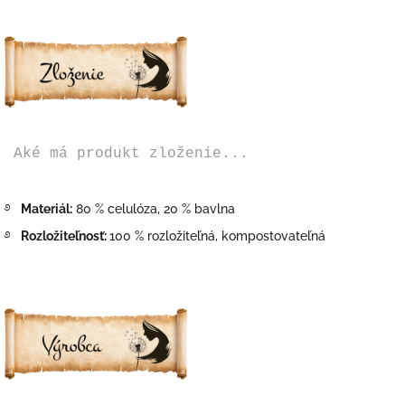
Aké má produkt zloženie...
࿔
Materiál:
80 % celulóza, 20 % bavlna
࿔
Rozložiteľnosť:
100 % rozložiteľná, kompostovateľná