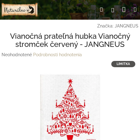
Prejsť
Nák
Hľadať
Prihlásen
na
obsah
koší
Značka:
JANGNEUS
Vianočná prateľná hubka Vianočný
stromček červený - JANGNEUS
Priemerné
Neohodnotené
Podrobnosti hodnotenia
hodnotenie
LIMITKA
produktu
je
0,0
z
5
hviezdičiek.