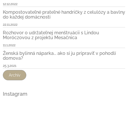
12.12.2022
Kompostovateľné prateľné handričky z celulózy a bavlny
do každej domácnosti
22.11.2022
Rozhovor o udržateľnej menštruácii s Lindou
Moróczovou z projektu Mesačnica
11.1.2022
Ženská bylinná náparka... ako si ju pripraviť v pohodlí
domova?
25.3.2021
Archív
Instagram