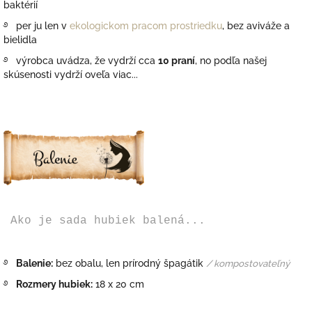
baktérií
࿔ per ju len v
ekologickom pracom prostriedku
, bez aviváže a
bielidla
࿔ výrobca uvádza, že vydrží cca
10 praní
, no podľa našej
skúsenosti vydrží oveľa viac...
Ako je sada hubiek balená...
࿔
Balenie:
bez obalu, len prírodný špagátik
/ kompostovateľný
࿔
Rozmery hubiek:
18 x 20 cm