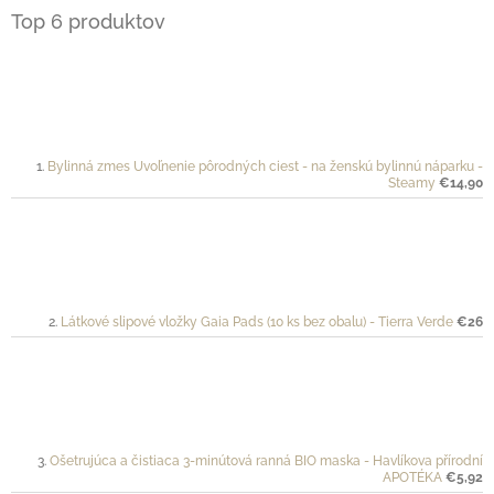
Top 6 produktov
Bylinná zmes Uvoľnenie pôrodných ciest - na ženskú bylinnú náparku -
Steamy
€14,90
Látkové slipové vložky Gaia Pads (10 ks bez obalu) - Tierra Verde
€26
Ošetrujúca a čistiaca 3-minútová ranná BIO maska - Havlíkova přírodní
APOTÉKA
€5,92