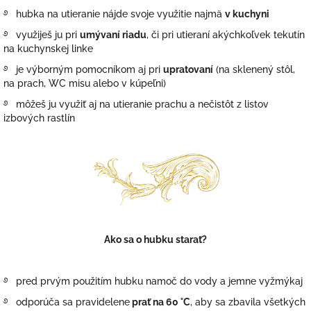
࿔
hubka na utieranie nájde svoje využitie najmä
v kuchyni
࿔
využiješ ju pri
umývaní riadu
, či pri utieraní akýchkoľvek tekutín
na kuchynskej linke
࿔
je výborným pomocníkom aj pri
upratovaní
(na sklenený stôl,
na prach,
WC misu
alebo v kúpeľni)
࿔ môžeš ju využiť aj na utieranie prachu a nečistôt z listov
izbových rastlín
Ako sa o hubku starať?
࿔
pred prvým použitím hubku namoč do vody a jemne vyžmýkaj
࿔
odporúča sa pravidelene
prať na 60 °C
, aby sa zbavila všetkých