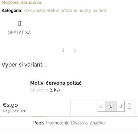
Možnosti doručenia
Kategória
:
Kompostovateľné prírodné hubky na riad
OPÝTAŤ SA
Facebook
Twitter
Vyber si variant...
Motív: červená potlač
Skladom
(1 ks)
D
€2,90
k
€2,36 bez DPH
Popis
Hodnotenie
Diskusia
Značka