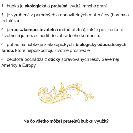
࿔ hubka
je
ekologická
a
prateľná
, vydrží mnoho
praní
࿔
je vyrobená z prírodných a obnoviteľných materiálov (bavlna a
celulóza)
࿔
je
100 % kompostovateľná
(odbúrateľná), takže po skončení
životnosti ju môžeš hodiť do záhradného kompostu
࿔
potlač na hubke je z ekologických,
biologicky odbúrateľných
farieb
, ktoré nepoškodzujú životné prostredie
࿔ celulóza pochádza z
eticky
spravovaných lesov Severnej
Ameriky a Európy
Na čo všetko môžeš prateľnú hubku využiť?