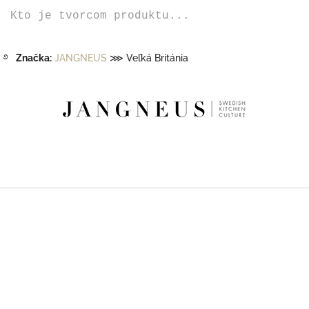
Kto je tvorcom produktu...
࿔
Značka:
JANGNEUS
⋙ Veľká Británia
Z
á
p
ä
t
i
e