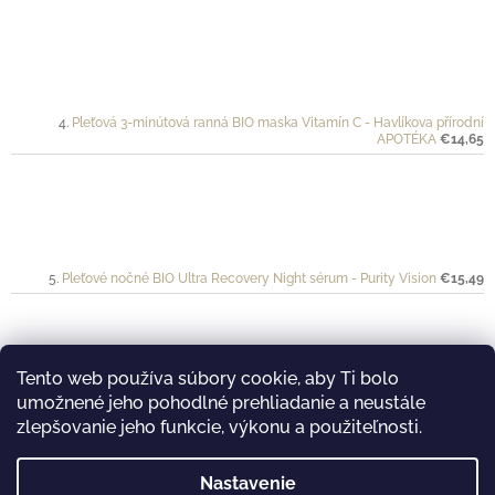
Pleťová 3-minútová ranná BIO maska Vitamín C - Havlíkova přírodní
APOTÉKA
€14,65
Pleťové nočné BIO Ultra Recovery Night sérum - Purity Vision
€15,49
Tento web používa súbory cookie, aby Ti bolo
umožnené jeho pohodlné prehliadanie a neustále
Ochranný krém pre športovkyne a športovcov VÉLO - Mylo
€20
zlepšovanie jeho funkcie, výkonu a použiteľnosti.
Nastavenie
࿔ Prijímame online platby...
࿔ Nakukni aj na náš Youtube kanál...