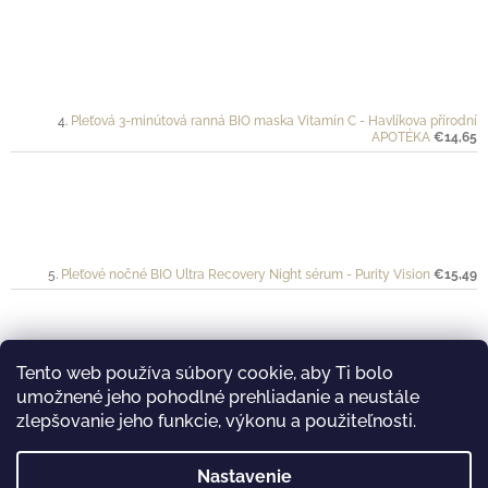
Pleťová 3-minútová ranná BIO maska Vitamín C - Havlíkova přírodní
APOTÉKA
€14,65
Pleťové nočné BIO Ultra Recovery Night sérum - Purity Vision
€15,49
Tento web používa súbory cookie, aby Ti bolo
umožnené jeho pohodlné prehliadanie a neustále
Ochranný krém pre športovkyne a športovcov VÉLO - Mylo
€20
zlepšovanie jeho funkcie, výkonu a použiteľnosti.
Nastavenie
࿔ Prijímame online platby...
࿔ Nakukni aj na náš Youtube kanál...