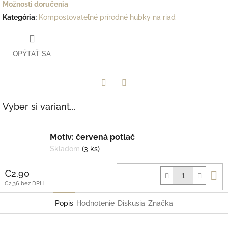
Možnosti doručenia
Kategória
:
Kompostovateľné prírodné hubky na riad
OPÝTAŤ SA
Facebook
Twitter
Vyber si variant...
Motív: červená potlač
Skladom
(3 ks)
D
€2,90
k
€2,36 bez DPH
Popis
Hodnotenie
Diskusia
Značka