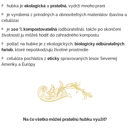
࿔ hubka
je
ekologická
a
prateľná
, vydrží mnoho
praní
࿔
je vyrobená z prírodných a obnoviteľných materiálov (bavlna a
celulóza)
࿔
je
100 % kompostovateľná
(odbúrateľná), takže po skončení
životnosti ju môžeš hodiť do záhradného kompostu
࿔
potlač na hubke je z ekologických,
biologicky odbúrateľných
farieb
, ktoré nepoškodzujú životné prostredie
࿔ celulóza pochádza z
eticky
spravovaných lesov Severnej
Ameriky a Európy
Na čo všetko môžeš prateľnú hubku využiť?