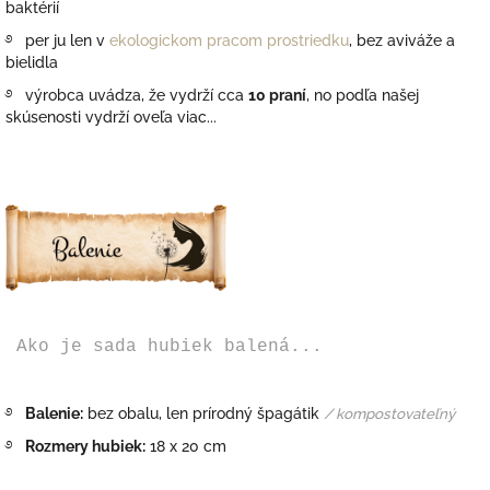
baktérií
࿔ per ju len v
ekologickom pracom prostriedku
, bez aviváže a
bielidla
࿔ výrobca uvádza, že vydrží cca
10 praní
, no podľa našej
skúsenosti vydrží oveľa viac...
Ako je sada hubiek balená...
࿔
Balenie:
bez obalu, len prírodný špagátik
/ kompostovateľný
࿔
Rozmery hubiek:
18 x 20 cm