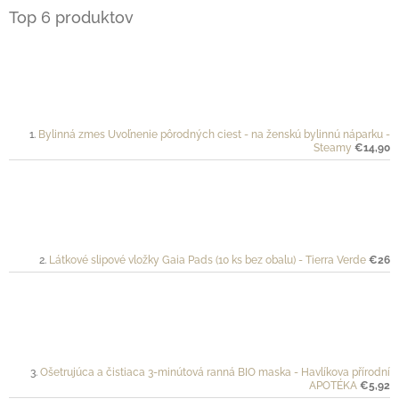
Top 6 produktov
Bylinná zmes Uvoľnenie pôrodných ciest - na ženskú bylinnú náparku -
Steamy
€14,90
Látkové slipové vložky Gaia Pads (10 ks bez obalu) - Tierra Verde
€26
Ošetrujúca a čistiaca 3-minútová ranná BIO maska - Havlíkova přírodní
APOTÉKA
€5,92