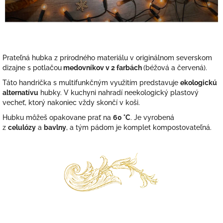
Prateľná hubka z prírodného materiálu v originálnom severskom
dizajne s potlačou
medovníkov v 2 farbách
(béžová a červená).
Táto handrička s multifunkčným využitím predstavuje
ekologickú
alternatívu
hubky. V kuchyni nahradí neekologický plastový
vecheť, ktorý nakoniec vždy skončí v koši.
Hubku môžeš opakovane prať na
60 °C
. J
e vyrobená
z
celulózy
a
bavlny
, a tým pádom je komplet kompostovateľná.