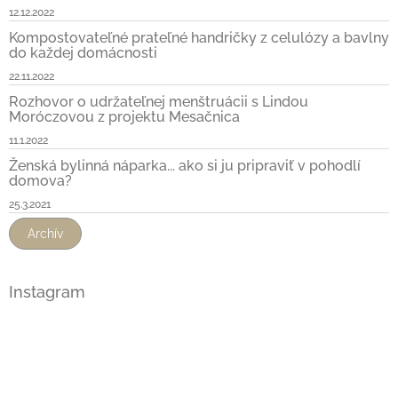
12.12.2022
Kompostovateľné prateľné handričky z celulózy a bavlny
do každej domácnosti
22.11.2022
Rozhovor o udržateľnej menštruácii s Lindou
Moróczovou z projektu Mesačnica
11.1.2022
Ženská bylinná náparka... ako si ju pripraviť v pohodlí
domova?
25.3.2021
Archív
Instagram