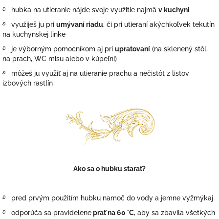
࿔
hubka na utieranie nájde svoje využitie najmä
v kuchyni
࿔
využiješ ju pri
umývaní riadu
, či pri utieraní akýchkoľvek tekutín
na kuchynskej linke
࿔
je výborným pomocníkom aj pri
upratovaní
(na sklenený stôl,
na prach,
WC misu
alebo v kúpeľni)
࿔ môžeš ju využiť aj na utieranie prachu a nečistôt z listov
izbových rastlín
Ako sa o hubku starať?
࿔
pred prvým použitím hubku namoč do vody a jemne vyžmýkaj
࿔
odporúča sa pravidelene
prať na 60 °C
, aby sa zbavila všetkých