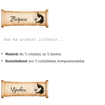
Aké má produkt zloženie...
࿔
Materiál:
80 % celulóza, 20 % bavlna
࿔
Rozložiteľnosť:
100 % rozložiteľná, kompostovateľná