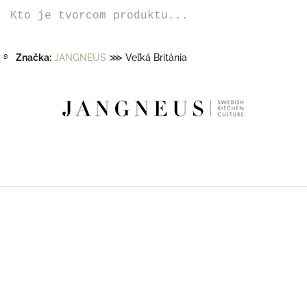
Kto je tvorcom produktu...
࿔
Značka:
JANGNEUS
⋙ Veľká Británia
Z
á
p
ä
t
i
e