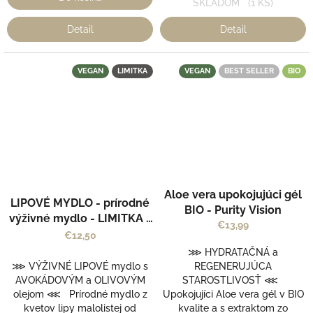
SKLADOM
(1 KS)
Detail
Detail
VEGAN
LIMITKA
VEGAN
BEST SELLER
BIO
Aloe vera upokojujúci gél
LIPOVÉ MYDLO - prírodné
BIO - Purity Vision
výživné mydlo - LIMITKA -
€13,99
Mylo
€12,50
⋙ HYDRATAČNÁ a
⋙ VÝŽIVNÉ LIPOVÉ mydlo s
REGENERUJÚCA
AVOKÁDOVÝM a OLIVOVÝM
STAROSTLIVOSŤ ⋘
olejom ⋘ Prírodné mydlo z
Upokojujíci Aloe vera gél v BIO
kvetov lipy malolistej od
kvalite a s extraktom zo