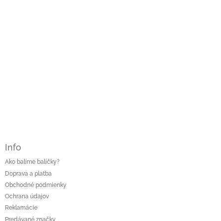
r
e
v
k
y
v
ý
p
i
s
u
Info
Ako balíme balíčky?
Doprava a platba
Obchodné podmienky
Ochrana údajov
Reklamácie
Predávané značky