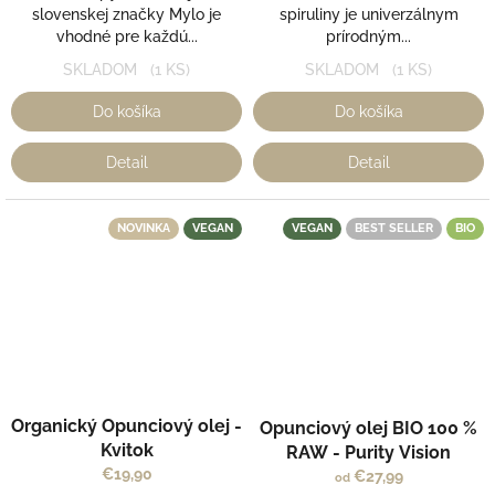
slovenskej značky Mylo je
spiruliny je univerzálnym
vhodné pre každú...
prírodným...
SKLADOM
(1 KS)
SKLADOM
(1 KS)
Do košíka
Do košíka
Detail
Detail
NOVINKA
VEGAN
VEGAN
BEST SELLER
BIO
Priemerné
Organický Opunciový olej -
Opunciový olej BIO 100 %
hodnotenie
Kvitok
produktu
RAW - Purity Vision
je
€19,90
€27,99
od
5,0