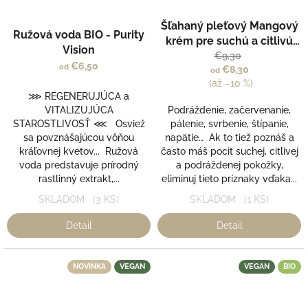
Priemerné
Priemerné
Šľahaný pleťový Mangový
hodnotenie
hodnotenie
Ružová voda BIO - Purity
produktu
krém pre suchú a citlivú
produktu
Vision
je
pleť - Kvitok
€9,30
je
€6,50
5,0
od
€8,30
od
5,0
z
(až –10 %)
z
5
⋙ REGENERUJÚCA a
5
hviezdičiek.
VITALIZUJÚCA
Podráždenie, začervenanie,
hviezdičiek.
STAROSTLIVOSŤ ⋘ Osviež
pálenie, svrbenie, štípanie,
sa povznášajúcou vôňou
napätie… Ak to tiež poznáš a
kráľovnej kvetov... Ružová
často máš pocit suchej, citlivej
voda predstavuje prírodný
a podráždenej pokožky,
rastlinný extrakt,...
eliminuj tieto príznaky vďaka...
SKLADOM
(3 KS)
SKLADOM
(1 KS)
Detail
Detail
NOVINKA
VEGAN
VEGAN
BIO