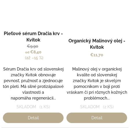
Pleťové sérum Dračia krv -
Kvitok
Organický Malinový olej -
€9,90
Kvitok
€8,40
od
€11,70
(až –15 %)
Sérum Dračia krv od slovenskej
Malinový olej v organickej
značky Kvitok obnovuje
kvalite od slovenskej
pevnosť, pružnosť a zjednocuje
značky Kvitok je skvelým
tón pleti. Má silné protizápalové
pomocníkom v boji proti
vlastnosti a
vráskam či pri rôznych kožných
napomáha regenerácii...
problémoch...
SKLADOM
(1 KS)
SKLADOM
(2 KS)
Detail
Detail