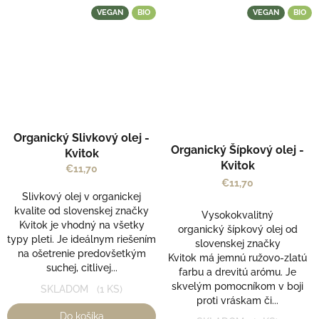
VEGAN
BIO
VEGAN
BIO
Organický Slivkový olej -
Organický Šípkový olej -
Kvitok
Kvitok
€11,70
€11,70
Slivkový olej v organickej
kvalite od slovenskej značky
Vysokokvalitný
Kvitok je vhodný na všetky
organický šípkový olej od
typy pleti. Je ideálnym riešením
slovenskej značky
na ošetrenie predovšetkým
Kvitok má jemnú ružovo-zlatú
suchej, citlivej...
farbu a drevitú arómu. Je
skvelým pomocníkom v boji
SKLADOM
(1 KS)
proti vráskam či...
Do košíka