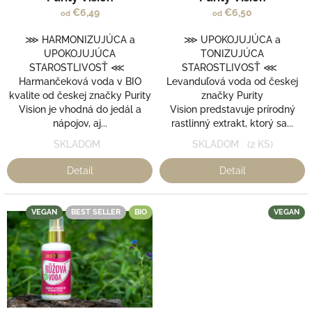
k
je
je
€6,49
€6,50
od
od
t
5,0
5,0
o
z
z
⋙ HARMONIZUJÚCA a
⋙ UPOKOJUJÚCA a
v
5
5
UPOKOJUJÚCA
TONIZUJÚCA
hviezdičiek.
hviezdičiek.
STAROSTLIVOSŤ ⋘
STAROSTLIVOSŤ ⋘
Harmančeková voda v BIO
Levanduľová voda od českej
kvalite od českej značky Purity
značky Purity
Vision je vhodná do jedál a
Vision predstavuje prírodný
nápojov, aj...
rastlinný extrakt, ktorý sa...
SKLADOM
SKLADOM
(2 KS)
Detail
Detail
VEGAN
BEST SELLER
BIO
VEGAN