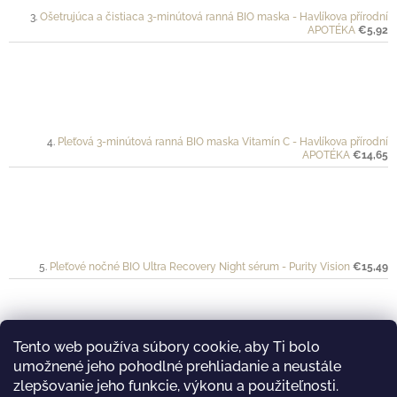
Ošetrujúca a čistiaca 3-minútová ranná BIO maska - Havlíkova přírodní
APOTÉKA
€5,92
Pleťová 3-minútová ranná BIO maska Vitamín C - Havlíkova přírodní
APOTÉKA
€14,65
Pleťové nočné BIO Ultra Recovery Night sérum - Purity Vision
€15,49
Tento web používa súbory cookie, aby Ti bolo
umožnené jeho pohodlné prehliadanie a neustále
Ochranný krém pre športovkyne a športovcov VÉLO - Mylo
€20
zlepšovanie jeho funkcie, výkonu a použiteľnosti.