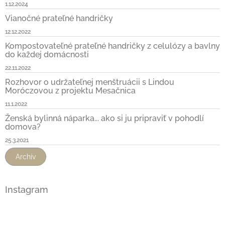
1.12.2024
Vianočné prateľné handričky
12.12.2022
Kompostovateľné prateľné handričky z celulózy a bavlny
do každej domácnosti
22.11.2022
Rozhovor o udržateľnej menštruácii s Lindou
Moróczovou z projektu Mesačnica
11.1.2022
Ženská bylinná náparka... ako si ju pripraviť v pohodlí
domova?
25.3.2021
Archív
Instagram