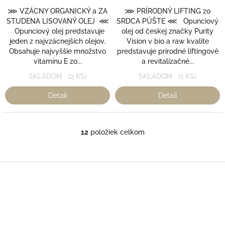
z
⋙ VZÁCNY ORGANICKÝ a ZA
⋙ PRÍRODNÝ LIFTING zo
5
STUDENA LISOVANÝ OLEJ ⋘
SRDCA PÚŠTE ⋘ Opunciový
hviezdičiek.
Opunciový olej predstavuje
olej od českej značky Purity
jeden z najvzácnejších olejov.
Vision v bio a raw kvalite
Obsahuje najvyššie množstvo
predstavuje prírodné liftingové
vitamínu E zo...
a revitalizačné...
SKLADOM
(2 KS)
SKLADOM
(1 KS)
Detail
Detail
12
položiek celkom
O
v
l
á
Z
d
á
a
p
c
ä
i
t
e
i
p