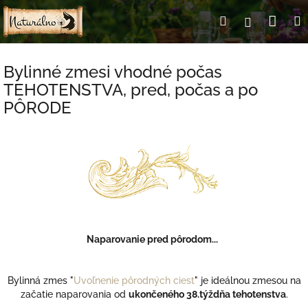
Prejsť
Nák
Hľadať
Prihlásen
na
obsah
koší
Bylinné zmesi vhodné počas
TEHOTENSTVA, pred, počas a po
PÔRODE
Naparovanie pred pôrodom...
Bylinná zmes "
Uvoľnenie pôrodných ciest
" je ideálnou zmesou na
začatie naparovania od
ukončeného 38.týždňa tehotenstva
.