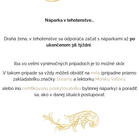
e
p
r
Náparka v tehotenstve...
v
k
y
Drahá žena, v tehotenstve sa odporúča začať s náparkami až
po
v
ukončenom 38. týždni
.
ý
p
i
Iba vo veľmi výnimočných prípadoch je to možné skôr.
s
u
V takom prípade sa vždy môžeš obrátiť na
mňa
(prípadne priamo
zakladateľku značky
Steamy
a lektorku
Moniku Valovú,
alebo inú
certifikovanú poskytovateľku
bylinnej náparky) a poradiť
sa, ako v danej situácii postupovať.