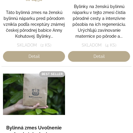
o
Bylinky na ženskú bylinnú
v
Táto bylinná zmes na ženskú
náparku v tejto zmesi čistia
bylinnú náparku pred pôrodom
pôrodné cesty a intenzívne
vznikla podľa receptúry známej
pôsobia na ich regeneráciu.
českej pôrodnej babice Anny
Urýchľujú zavinovanie
Kohutovej. Bylinky...
maternice po pôrode a...
SKLADOM
(2 KS)
SKLADOM
(4 KS)
Detail
Detail
BEST SELLER
Priemerné
Bylinná zmes Uvoľnenie
hodnotenie