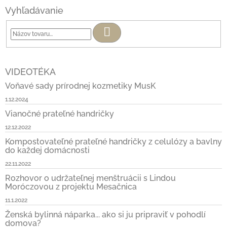
Vyhľadávanie
Hľadať
VIDEOTÉKA
Voňavé sady prírodnej kozmetiky MusK
1.12.2024
Vianočné prateľné handričky
12.12.2022
Kompostovateľné prateľné handričky z celulózy a bavlny
do každej domácnosti
22.11.2022
Rozhovor o udržateľnej menštruácii s Lindou
Moróczovou z projektu Mesačnica
11.1.2022
Ženská bylinná náparka... ako si ju pripraviť v pohodlí
domova?