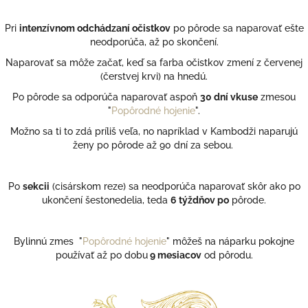
Pri
intenzívnom odchádzaní očistkov
po pôrode sa naparovať ešte
neodporúča, až po skončení.
Naparovať sa môže začať, keď sa farba očistkov zmení z červenej
(čerstvej krvi) na hnedú.
Po pôrode sa odporúča naparovať aspoň
30 dní vkuse
zmesou
"
Popôrodné hojenie
".
Možno sa ti to zdá príliš veľa, no napríklad v Kambodži naparujú
ženy po pôrode až 90 dní za sebou.
Po
sekcii
(cisárskom reze) sa neodporúča naparovať skôr ako po
ukončení šestonedelia, teda
6 týždňov po
pôrode.
Bylinnú zmes "
Popôrodné hojenie
" môžeš na náparku pokojne
používať až po dobu
9 mesiacov
od pôrodu.