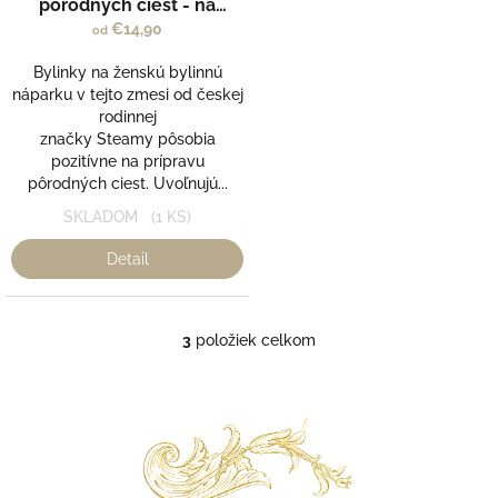
produktu
pôrodných ciest - na
je
ženskú bylinnú náparku -
€14,90
od
5,0
Steamy
z
Bylinky na ženskú bylinnú
5
náparku v tejto zmesi od českej
hviezdičiek.
rodinnej
značky Steamy pôsobia
pozitívne na prípravu
pôrodných ciest. Uvoľnujú...
SKLADOM
(1 KS)
Detail
3
položiek celkom
O
v
l
á
d
a
c
i