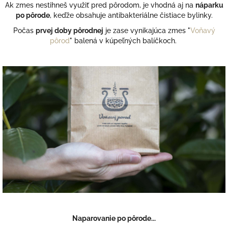
Ak zmes nestihneš využiť pred pôrodom, je vhodná aj na
náparku
po pôrode
, keďže obsahuje antibakteriálne čistiace bylinky.
Počas
prvej doby pôrodnej
je zase vynikajúca zmes "
Voňavý
pôrod
" balená v kúpeľných balíčkoch.
Naparovanie po pôrode...