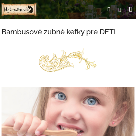
Prejsť
Hľadať
Prihl
na
obsah
k
Bambusové zubné kefky pre DETI