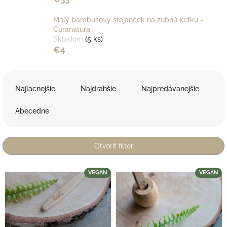
Malý bambusový stojanček na zubnú kefku -
Curanatura
Skladom
(5 ks)
€4
R
a
Najlacnejšie
Najdrahšie
Najpredávanejšie
d
e
Abecedne
n
i
e
Otvoriť filter
p
r
V
VEGAN
VEGAN
o
ý
d
p
u
i
k
s
t
p