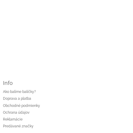
v
k
y
v
ý
p
i
s
u
Info
Ako balíme balíčky?
Doprava a platba
Obchodné podmienky
Ochrana údajov
Reklamácie
Predávané značky