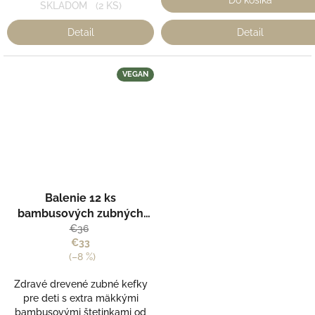
Do košíka
SKLADOM
(2 KS)
Detail
Detail
VEGAN
Balenie 12 ks
bambusových zubných
kefiek JUNIOR -
€36
€33
Curanatura
(–8 %)
Zdravé drevené zubné kefky
pre deti s extra mäkkými
bambusovými štetinkami od