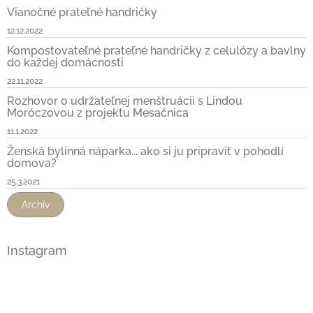
Vianočné prateľné handričky
12.12.2022
Kompostovateľné prateľné handričky z celulózy a bavlny
do každej domácnosti
22.11.2022
Rozhovor o udržateľnej menštruácii s Lindou
Moróczovou z projektu Mesačnica
11.1.2022
Ženská bylinná náparka... ako si ju pripraviť v pohodlí
domova?
25.3.2021
Archív
Instagram