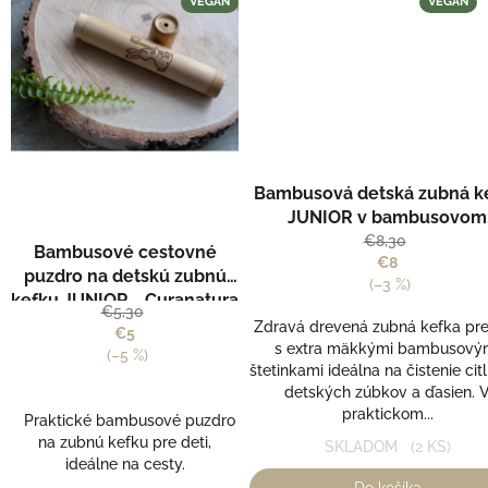
VEGAN
VEGAN
Bambusová detská zubná k
JUNIOR v bambusovom
cestovnom puzdre - Curana
€8,30
Bambusové cestovné
€8
puzdro na detskú zubnú
(–3 %)
kefku JUNIOR - Curanatura
€5,30
Zdravá drevená zubná kefka pre
€5
s extra mäkkými bambusový
(–5 %)
štetinkami ideálna na čistenie cit
detských zúbkov a ďasien. 
praktickom...
Praktické bambusové puzdro
na zubnú kefku pre deti,
SKLADOM
(2 KS)
ideálne na cesty.