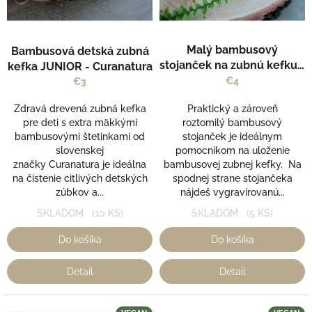
o
r
v
o
Priemerné
d
Malý bambusový
Bambusová detská zubná
hodnotenie
u
stojanček na zubnú kefku -
produktu
kefka JUNIOR - Curanatura
k
je
Curanatura
€4
€3
t
5,0
o
z
Zdravá drevená zubná kefka
Praktický a zároveň
v
5
pre deti s extra mäkkými
roztomilý bambusový
hviezdičiek.
bambusovými štetinkami od
stojanček je ideálnym
slovenskej
pomocníkom na uloženie
značky Curanatura je ideálna
bambusovej zubnej kefky. Na
na čistenie citlivých detských
spodnej strane stojančeka
zúbkov a...
nájdeš vygravírovanú...
SKLADOM
(10 KS)
SKLADOM
(5 KS)
Do košíka
Do košíka
Detail
Detail