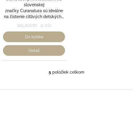
slovenskej
značky Curanatura sú ideálne
na čistenie citlivých detských...
SKLADOM
(2 KS)
Do košíka
Detail
5
položiek celkom
O
v
l
á
Z
d
á
a
p
c
ä
i
t
e
i
p
r
e