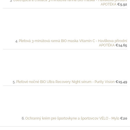
Ošetrujúca a čistiaca 3-minútová ranná BIO maska - Havlíkova přírodní
APOTÉKA
€5,92
Pleťová 3-minútová ranná BIO maska Vitamín C - Havlíkova přírodní
APOTÉKA
€14,65
Pleťové nočné BIO Ultra Recovery Night sérum - Purity Vision
€15,49
Ochranný krém pre športovkyne a športovcov VÉLO - Mylo
€20