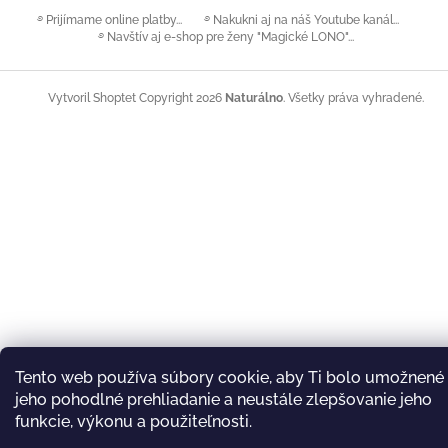
࿔ Prijímame online platby...
࿔ Nakukni aj na náš Youtube kanál...
࿔ Navštív aj e-shop pre ženy "Magické LONO"...
Copyright 2026
Naturálno
. Všetky práva vyhradené.
Vytvoril Shoptet
Tento web používa súbory cookie, aby Ti bolo umožnené
jeho pohodlné prehliadanie a neustále zlepšovanie jeho
funkcie, výkonu a použiteľnosti.