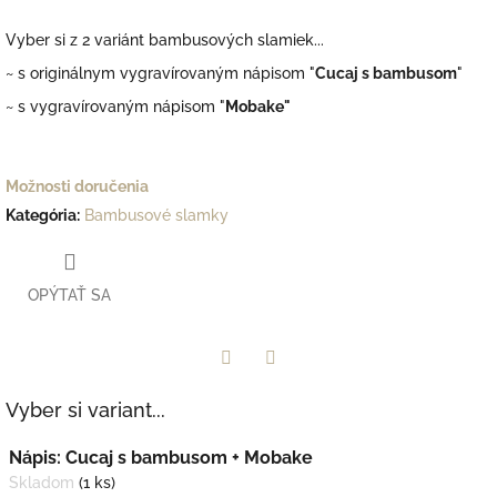
Vyber si z 2 variánt bambusových slamiek...
~
s originálnym vygravírovaným nápisom "
Cucaj s bambusom
"
~
s vygravírovaným nápisom "
Mobake"
Možnosti doručenia
Kategória
:
Bambusové slamky
OPÝTAŤ SA
Facebook
Twitter
Vyber si variant...
Nápis: Cucaj s bambusom + Mobake
Skladom
(1 ks)