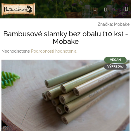
Prejsť
Nák
Hľadať
Prihlásen
na
obsah
koší
Značka:
Mobake
Bambusové slamky bez obalu (10 ks) -
Mobake
Priemerné
Neohodnotené
Podrobnosti hodnotenia
hodnotenie
VEGAN
produktu
VÝPREDAJ
je
0,0
z
5
hviezdičiek.