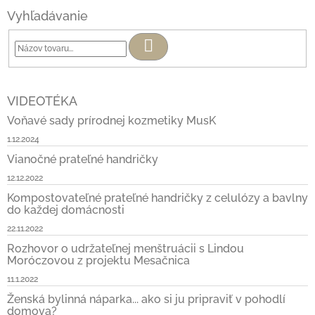
Vyhľadávanie
Hľadať
VIDEOTÉKA
Voňavé sady prírodnej kozmetiky MusK
1.12.2024
Vianočné prateľné handričky
12.12.2022
Kompostovateľné prateľné handričky z celulózy a bavlny
do každej domácnosti
22.11.2022
Rozhovor o udržateľnej menštruácii s Lindou
Moróczovou z projektu Mesačnica
11.1.2022
Ženská bylinná náparka... ako si ju pripraviť v pohodlí
domova?