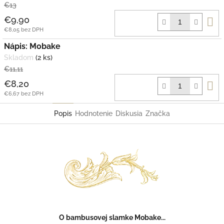
€13
D
€9,90
k
€8,05 bez DPH
Nápis: Mobake
Skladom
(2 ks)
€11,11
D
€8,20
k
€6,67 bez DPH
Popis
Hodnotenie
Diskusia
Značka
O bambusovej slamke Mobake...