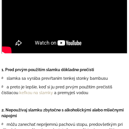
1. Pred prvým použitím slamku dôkladne prečisti
࿔
slamka sa vyrába prevŕtaním tenkej stonky bambusu
࿔
a preto je lepšie, keď si ju pred prvým použitím prečistíš
čistiacou
kefkou na slamky
a premyješ vodou
2. Nepoužívaj slamku zbytočne s alkoholickými alebo mliečnymi
nápojmi
࿔
môžu zanechať nepríjemnú pachovú stopu, predovšetkým pri