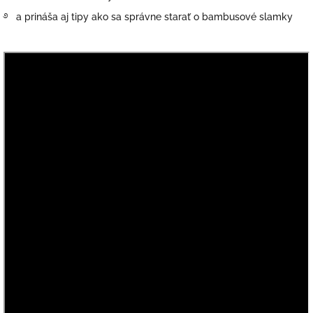
࿔
a prináša aj tipy ako sa správne starať o bambusové slamky