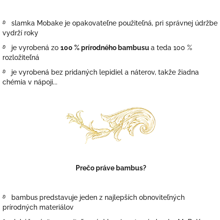
࿔ slamka Mobake je opakovateľne použiteľná, pri správnej údržbe
vydrží roky
࿔ je vyrobená zo
100 % prírodného bambusu
a teda 100 %
rozložiteľná
࿔ je vyrobená bez pridaných lepidiel a náterov, takže žiadna
chémia v nápoji...
Prečo práve bambus?
࿔
bambus
predstavuje jeden z najlepších obnoviteľných
prírodných materiálov