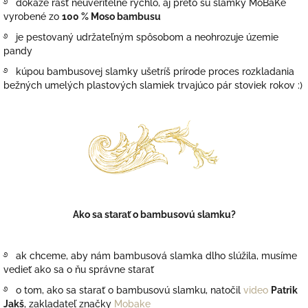
࿔
dokáže rásť neuveriteľne rýchlo, aj preto sú slamky MoBaKe
vyrobené zo
100 % Moso bambusu
࿔
je pestovaný udržateľným spôsobom a neohrozuje územie
pandy
࿔
kúpou bambusovej slamky ušetríš prírode proces rozkladania
bežných umelých plastových slamiek trvajúco pár stoviek rokov :)
Ako sa starať o bambusovú slamku?
࿔
ak chceme, aby nám bambusová slamka dlho slúžila, musíme
vedieť ako sa o ňu správne starať
࿔
o tom, ako sa starať o bambusovú slamku, natočil
video
Patrik
Jakš
, zakladateľ značky
Mobake