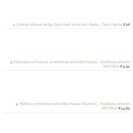
Látkové slipové vložky Gaia Pads (10 ks bez obalu) - Tierra Verde
€26
Ošetrujúca a čistiaca 3-minútová ranná BIO maska - Havlíkova přírodní
APOTÉKA
€5,92
Pleťová 3-minútová ranná BIO maska Vitamín C - Havlíkova přírodní
APOTÉKA
€14,65