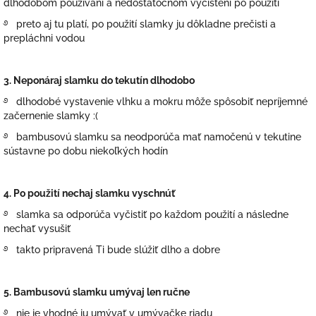
dlhodobom používaní a nedostatočnom vyčistení po použití
࿔
preto aj tu platí, po použití slamky ju dôkladne prečisti a
prepláchni vodou
3. Neponáraj slamku do tekutín dlhodobo
࿔
dlhodobé vystavenie vlhku a mokru môže spôsobiť nepríjemné
začernenie slamky :(
࿔
bambusovú slamku sa neodporúča mať namočenú v tekutine
sústavne po dobu niekoľkých hodín
4. Po použití nechaj slamku vyschnúť
࿔
slamka sa odporúča vyčistiť po každom použití a následne
nechať vysušiť
࿔
takto pripravená Ti bude slúžiť dlho a dobre
5. Bambusovú slamku umývaj len ručne
࿔
nie je vhodné ju umývať v umývačke riadu