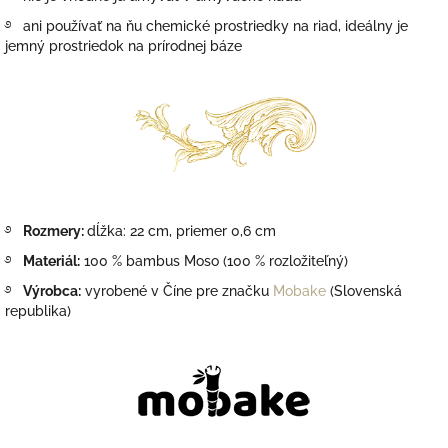
࿔
ani používať na ňu chemické prostriedky na riad, ideálny je
jemný prostriedok na prírodnej báze
࿔
Rozmery:
dĺžka: 22 cm, priemer 0,6 cm
࿔
Materiál:
100 % bambus Moso (100 % rozložiteľný)
࿔
Výrobca:
vyrobené v Číne pre značku
Mobake
(Slovenská
republika)